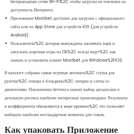
беспроводным сетям Wi-Fi%2C чтобы загрузка не повлияла на
доступность Интернета.
Приложение Mostbet доступно для загрузки с официального
сайта или из App Store для устройств iOS (для устройств
Android).
Пользователи%2C которые вынуждены заключать пари и
запускать азартные игры на ПК%2C всегда ищут%2C как
скачать и установить клиент Mostbet для Windows%2FiOS.
В каталоге собраны самые игровые автоматы%2C стулья для
рулетки%2C покера и блэкджека%2C лотереи и слоты со
джекпотами. Поклонники беттинга оценят выбор дисциплин и
детальную роспись наиболее интересных происшедших. Результаты
и коэффициенты обновляются в мире времени%2C что позволяет
выбирать наиболее нестандартные моменты для ставок.
Как упаковать Приложение