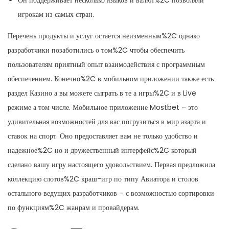
Он поддерживает несколько языков и валют%2C позволяли
игрокам из самых стран.
Перечень продукты и услуг остается неизменным%2C однако
разработчики позаботились о том%2C чтобы обеспечить
пользователям приятный опыт взаимодействия с программным
обеспечением. Конечно%2C в мобильном приложении также есть
раздел Казино а вы можете сыграть в те а игры%2C и в Live
режиме а том числе. Мобильное приложение Mostbet – это
удивительная возможностей для вас погрузиться в мир азарта и
ставок на спорт. Оно предоставляет вам не только удобство и
надежное%2C но и дружественный интерфейс%2C который
сделано вашу игру настоящего удовольствием. Первая предложила
коллекцию слотов%2C краш-игр по типу Авиатора и столов
остального ведущих разработчиков – с возможностью сортировки
по функциям%2C жанрам и провайдерам.