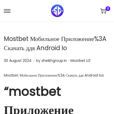
0
S
S
k
k
i
i
p
p
Mostbet Мобильное Приложение%3A
t
t
Скачать ддя Android Io
o
o
n
c
.
.
P
3
P
30 August 2024
by
sheikhgroup.in
Mostbet UZ
a
o
o
1
o
v
n
s
A
s
Mostbet Мобильное Приложение%3A Скачать ддя Android Ios
i
t
t
u
t
g
e
“mostbet
e
g
e
a
n
d
u
d
t
t
o
s
i
Приложение
i
n
t
n
o