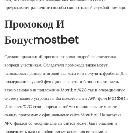
предоставляет различные способы связи с нашей службой помощи.
Промокод И
Бонусmostbet
Сделано правильный прогноз позволят подробная статистика
вопреки участникам. Обладатели промокода также могут
использовать размер итоговой выплаты или получить фрибеты. Для
поддержания лучшей функциональности и безопасности очень
важно заново как приложение Mostbet%2C так и операционную
систему вашего устройства. Вы можете найти APK-файл Mostbet а
Интернете%2C если вопреки какой-то причине вы не можете
скачать программу с официальному сайта Mostbet. Но загрузка
APK-файлов со неофициальных сайтов может быть опасной и
подвергнуть ваш смартфон риску заражения вирусами и