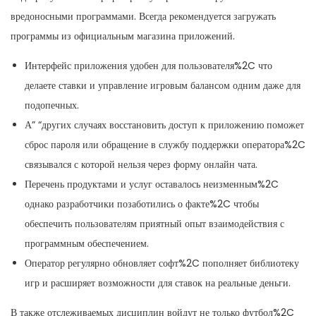
вредоносными программами. Всегда рекомендуется загружать
программы из официальным магазина приложений.
Интерфейс приложения удобен для пользователя%2C что
делаете ставки и управление игровым балансом одним даже для
подопечных.
А” “других случаях восстановить доступ к приложению поможет
сброс пароля или обращение в службу поддержки оператора%2C
связывался с которой нельзя через форму онлайн чата.
Перечень продуктами и услуг оставалось неизменным%2C
однако разработчики позаботились о факте%2C чтобы
обеспечить пользователям приятный опыт взаимодействия с
программным обеспечением.
Оператор регулярно обновляет софт%2C пополняет библиотеку
игр и расширяет возможности для ставок на реальные деньги.
В также отслеживаемых дисциплин войдут не только футбол%2C