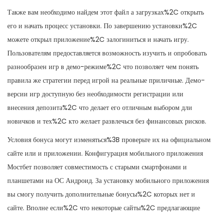
Также вам необходимо найдем этот файл а загрузках%2C открыть
его и начать процесс установки. По завершению установки%2C
можете открыл приложение%2C залогиниться и начать игру.
Пользователям предоставляется возможность изучить и опробовать
разнообразен игр в демо-режиме%2C что позволяет чем понять
правила же стратегии перед игрой на реальные приличные. Демо-
версии игр доступную без необходимости регистрации или
внесения депозита%2C что делает его отличным выбором дли
новичков и тех%2C кто желает развлечься без финансовых рисков​​​​.
Условия бонуса могут изменяться%3B проверьте их на официальном
сайте или и приложении. Конфигурация мобильного приложения
Мостбет позволяет совместимость с старыми смартфонами и
планшетами на ОС Андроид. За установку мобильного приложения
вы смогу получить дополнительные бонусы%2C которых нет и
сайте. Вполне если%2C что некоторые сайты%2C предлагающие