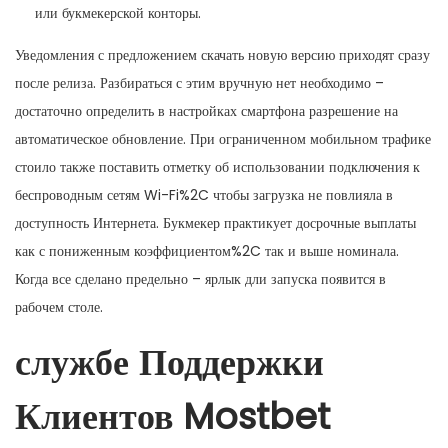
или букмекерской конторы.
Уведомления с предложением скачать новую версию приходят сразу
после релиза. Разбираться с этим вручную нет необходимо –
достаточно определить в настройках смартфона разрешение на
автоматическое обновление. При ограниченном мобильном трафике
стоило также поставить отметку об использовании подключения к
беспроводным сетям Wi-Fi%2C чтобы загрузка не повлияла в
доступность Интернета. Букмекер практикует досрочные выплаты
как с пониженным коэффициентом%2C так и выше номинала.
Когда все сделано предельно – ярлык дли запуска появится в
рабочем столе.
службе Поддержки
Клиентов Mostbet