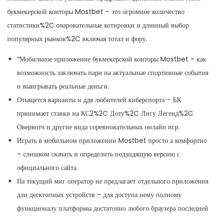
букмекерской конторы Mostbet – это огромное количество
статистики%2C очаровательные котировки и длинный выбор
популярных рынков%2C включая тотал и фору.
“Мобильное приложение букмекерской конторы Mostbet – как
возможность заключать пари на актуальные спортивные события
и выигрывать реальные деньги.
Отыщется варианты и ддя любителей киберспорта – БК
принимает ставки на КС2%2C Доту%2C Лигу Легенд%2C
Овервотч и другие вида соревновательных онлайн игр.
Играть в мобильном приложении Mostbet просто а комфортно
– слишком скачать и определить подходящую версию с
официального сайта.
На текущий миг оператор не предлагает отдельного приложения
дли десктопных устройств – для доступа нему полному
функционалу платформы достаточно любого браузера последней