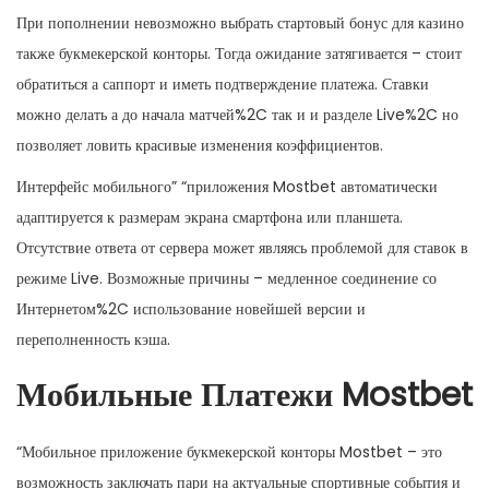
При пополнении невозможно выбрать стартовый бонус для казино
также букмекерской конторы. Тогда ожидание затягивается – стоит
обратиться а саппорт и иметь подтверждение платежа. Ставки
можно делать а до начала матчей%2C так и и разделе Live%2C но
позволяет ловить красивые изменения коэффициентов.
Интерфейс мобильного” “приложения Mostbet автоматически
адаптируется к размерам экрана смартфона или планшета.
Отсутствие ответа от сервера может являясь проблемой для ставок в
режиме Live. Возможные причины – медленное соединение со
Интернетом%2C использование новейшей версии и
переполненность кэша.
Мобильные Платежи Mostbet
“Мобильное приложение букмекерской конторы Mostbet – это
возможность заключать пари на актуальные спортивные события и