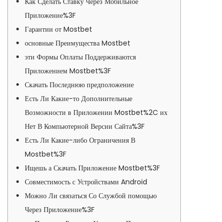
Как Сделать Ставку Через Мобильное
Приложение%3F
Гарантии от Mostbet
основные Преимущества Mostbet
эти Формы Оплаты Поддерживаются
Приложением Mostbet%3F
Скачать Последнюю предположение
Есть Ли Какие-то Дополнительные
Возможности в Приложении Mostbet%2C их
Нет В Компьютерной Версии Сайта%3F
Есть Ли Какие-либо Ограничения В
Mostbet%3F
Ищешь а Скачать Приложение Mostbet%3F
Совместимость с Устройствами Android
Можно Ли связаться Со Службой помощью
Через Приложение%3F