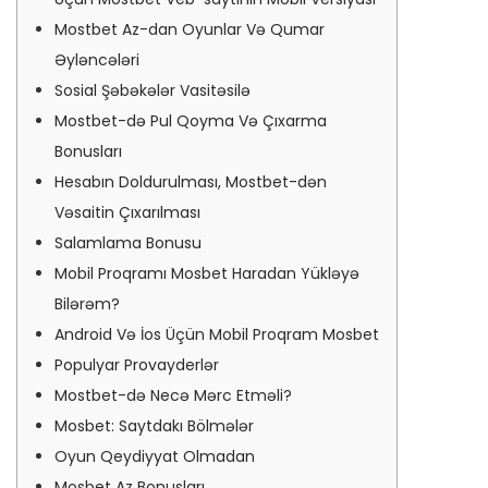
Mostbet Az-dan Oyunlar Və Qumar
Əyləncələri
Sosial Şəbəkələr Vasitəsilə
Mostbet-də Pul Qoyma Və Çıxarma
Bonusları
Hesabın Doldurulması, Mostbet-dən
Vəsaitin Çıxarılması
Salamlama Bonusu
Mobil Proqramı Mosbet Haradan Yükləyə
Bilərəm?
Android Və İos Üçün Mobil Proqram Mosbet
Populyar Provayderlər
Mostbet-də Necə Mərc Etməli?
Mosbet: Saytdakı Bölmələr
Oyun Qeydiyyat Olmadan
Mosbet Az Bonusları