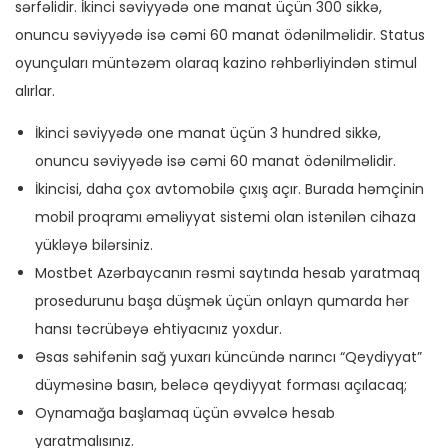
sərfəlidir. İkinci səviyyədə one manat üçün 300 sikkə,
onuncu səviyyədə isə cəmi 60 manat ödənilməlidir. Status
oyunçuları müntəzəm olaraq kazino rəhbərliyindən stimul
alırlar.
İkinci səviyyədə one manat üçün 3 hundred sikkə,
onuncu səviyyədə isə cəmi 60 manat ödənilməlidir.
İkincisi, daha çox avtomobilə çıxış açır. Burada həmçinin
mobil proqramı əməliyyat sistemi olan istənilən cihaza
yükləyə bilərsiniz.
Mostbet Azərbaycanın rəsmi saytında hesab yaratmaq
prosedurunu başa düşmək üçün onlayn qumarda hər
hansı təcrübəyə ehtiyacınız yoxdur.
Əsas səhifənin sağ yuxarı küncündə narıncı “Qeydiyyat”
düyməsinə basın, beləcə qeydiyyat forması açılacaq;
Oynamağa başlamaq üçün əvvəlcə hesab
yaratmalısınız.