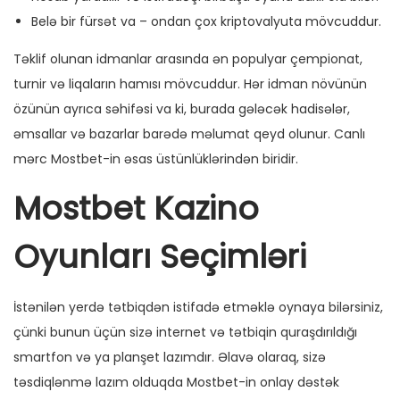
Belə bir fürsət va – ondan çox kriptovalyuta mövcuddur.
Təklif olunan idmanlar arasında ən populyar çempionat,
turnir və liqaların hamısı mövcuddur. Hər idman növünün
özünün ayrıca səhifəsi va ki, burada gələcək hadisələr,
əmsallar və bazarlar barədə məlumat qeyd olunur. Canlı
mərc Mostbet-in əsas üstünlüklərindən biridir.
Mostbet Kazino
Oyunları Seçimləri
İstənilən yerdə tətbiqdən istifadə etməklə oynaya bilərsiniz,
çünki bunun üçün sizə internet və tətbiqin quraşdırıldığı
smartfon və ya planşet lazımdır. Əlavə olaraq, sizə
təsdiqlənmə lazım olduqda Mostbet-in onlay dəstək