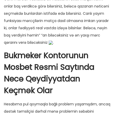
onlar baş verdikcə görə bilərsiniz, beləcə qazanan nəticəni
seçməkdə bunlardan istifadə edə bilərsiniz. Canlı yayım
funksiyası mərcçilərin matça daxil olmasına imkan yaradır
ki, onlar fəaliyyəti real vaxtda izləyə bilsinlər. Beləcə, nəyin
baş verdiyini həmin” “an biləcəksiniz və ən yaxşı mərc
qərarını verə biləcəksiniz
.
Bukmeker Kontorunun
Mosbet Rəsmi Saytında
Necə Qeydiyyatdan
Keçmək Olar
Hesabıma pul qoymaqla bağlı problem yaşamışdım, ancaq
dəstək təmsilçisi dərhal mənə problemin səbəbini