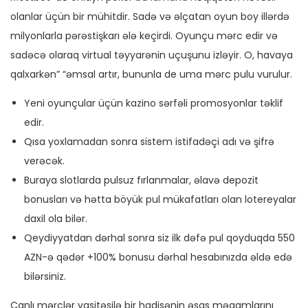
olanlar üçün bir mühitdir. Sadə və əlçatan oyun boy illərdə
milyonlarla pərəstişkarı ələ keçirdi. Oyunçu mərc edir və
sadəcə olaraq virtual təyyarənin uçuşunu izləyir. O, havaya
qalxarkən” “əmsal artır, bununla de uma mərc pulu vurulur.
Yeni oyunçular üçün kazino sərfəli promosyonlar təklif
edir.
Qısa yoxlamadan sonra sistem istifadəçi adı və şifrə
verəcək.
Buraya slotlarda pulsuz fırlanmalar, əlavə depozit
bonusları və hətta böyük pul mükafatları olan lotereyalar
daxil ola bilər.
Qeydiyyatdan dərhal sonra siz ilk dəfə pul qoyduqda 550
AZN-ə qədər +100% bonusu dərhal hesabınızda əldə edə
bilərsiniz.
Canlı mərclər vasitəsilə bir hadisənin əsas məqamlarını