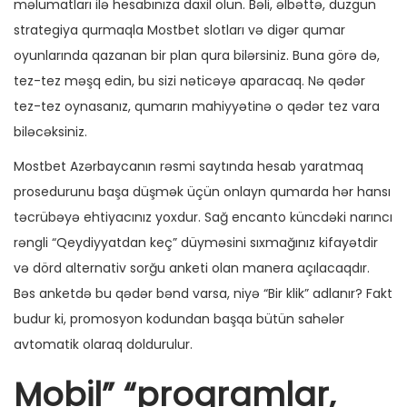
məlumatları ilə hesabınıza daxil olun. Bəli, əlbəttə, düzgün
strategiya qurmaqla Mostbet slotları və digər qumar
oyunlarında qazanan bir plan qura bilərsiniz. Buna görə də,
tez-tez məşq edin, bu sizi nəticəyə aparacaq. Nə qədər
tez-tez oynasanız, qumarın mahiyyətinə o qədər tez vara
biləcəksiniz.
Mostbet Azərbaycanın rəsmi saytında hesab yaratmaq
prosedurunu başa düşmək üçün onlayn qumarda hər hansı
təcrübəyə ehtiyacınız yoxdur. Sağ encanto küncdəki narıncı
rəngli “Qeydiyyatdan keç” düyməsini sıxmağınız kifayətdir
və dörd alternativ sorğu anketi olan manera açılacaqdır.
Bəs anketdə bu qədər bənd varsa, niyə “Bir klik” adlanır? Fakt
budur ki, promosyon kodundan başqa bütün sahələr
avtomatik olaraq doldurulur.
Mobil” “proqramlar,