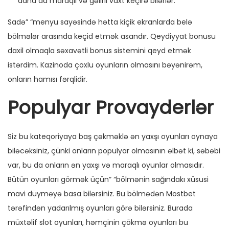
daha da maraqlı və gəlirli vaxt keçirə bilərlər.
Sadə” “menyu sayəsində hətta kiçik ekranlarda belə
bölmələr arasında keçid etmək asandır. Qeydiyyat bonusu
daxil olmaqla səxavətli bonus sistemini qeyd etmək
istərdim. Kazinoda çoxlu oyunların olmasını bəyənirəm,
onların hamısı fərqlidir.
Populyar Provayderlər
Siz bu kateqoriyaya baş çəkməklə ən yaxşı oyunları oynaya
biləcəksiniz, çünki onların populyar olmasının əlbət ki, səbəbi
var, bu da onların ən yaxşı və maraqlı oyunlar olmasıdır.
Bütün oyunları görmək üçün” “bölmənin sağındakı xüsusi
mavi düyməyə basa bilərsiniz. Bu bölmədən Mostbet
tərəfindən yadarılmış oyunları görə bilərsiniz. Burada
müxtəlif slot oyunları, həmçinin çökmə oyunları bu