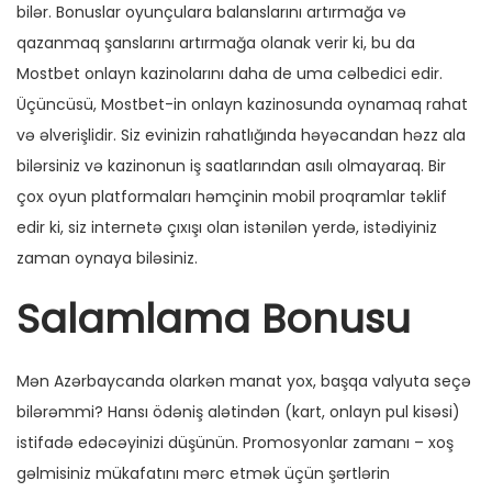
bilər. Bonuslar oyunçulara balanslarını artırmağa və
qazanmaq şanslarını artırmağa olanak verir ki, bu da
Mostbet onlayn kazinolarını daha de uma cəlbedici edir.
Üçüncüsü, Mostbet-in onlayn kazinosunda oynamaq rahat
və əlverişlidir. Siz evinizin rahatlığında həyəcandan həzz ala
bilərsiniz və kazinonun iş saatlarından asılı olmayaraq. Bir
çox oyun platformaları həmçinin mobil proqramlar təklif
edir ki, siz internetə çıxışı olan istənilən yerdə, istədiyiniz
zaman oynaya biləsiniz.
Salamlama Bonusu
Mən Azərbaycanda olarkən manat yox, başqa valyuta seçə
bilərəmmi? Hansı ödəniş alətindən (kart, onlayn pul kisəsi)
istifadə edəcəyinizi düşünün. Promosyonlar zamanı – xoş
gəlmisiniz mükafatını mərc etmək üçün şərtlərin