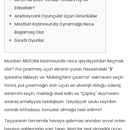
Etibarlıdır?
Azərbaycanlı Oyunçular Üçün Üstünlüklər
Mostbet Kazinosunda Oynamağa Necə
Başlamaq Olar
Sürətli Oyunlar
Mostbet ARIZONA kazinosunda necə qeydiyyatdan keçmək
olar? Pul çıxarmaq üçün ekranın yuxarı hissəsindəki “$”
işarəsinə klikləyin və “Mablag’larni çıxarma” sekmesini seçin.
Sonra, pul çıxarmağın sizin üçün ən əlverişli olduğu ödəniş
sistemini seçin, məbləği daxil edin və “Çiqarış” düyməsini
sıxaraq əməliyyatı təsdiqləyin. Qeydiyyat üsulu saytdan
sonrakı istifadəyə, bonuslar almağa təsir edirmi?
Təyyarənin tamamilə havaya qalxması anından əvvəl onları
havaya qaldırmağa vaxt tapın. Matçlar real olmadığı üçün