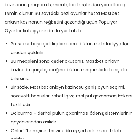
kazinonun proqram təminatçıları tərəfindən yaradılaraq
təmin olunur. Bu saytdakı bəzi oyunlar hətta Mostbet
onlayn kazinonun rəğbətini qazandığı üçün Populyar
Oyunlar kateqiyasında da yer tutub.
Prosedur başa çatdıqdan sonra bütün məhdudiyyətlər
aradan qaldırılır.
Bu məqaləni sona qədər oxusanız, Mostbet onlayn
kazinoda qarşılaşacağınız bütün məqamlarla tanış ola
bilərsiniz.
Bir sözlə, Mostbet onlayn kazinosu geniş oyun seçimi,
səxavətli bonuslar, rahatlıq və real pul qazanmaq imkanı
təklif edir.
Doldurma – dərhal pulun çıxarılması ödəniş sistemlərinin
qaydalarından asılıdır.
Onlar” “həmçinin təsvir edilmiş şərtlərlə mərc tələb