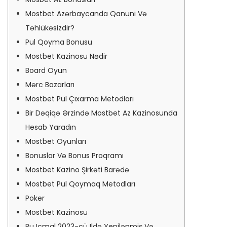
Mostbet Azərbaycanda Qanuni Və
Təhlükəsizdir?
Pul Qoyma Bonusu
Mostbet Kazinosu Nədir
Board Oyun
Mərc Bazarları
Mostbet Pul Çıxarma Metodları
Bir Dəqiqə Ərzində Mostbet Az Kazinosunda
Hesab Yaradın
Mostbet Oyunları
Bonuslar Və Bonus Proqramı
Mostbet Kazino Şirkəti Barədə
Mostbet Pul Qoymaq Metodları
Poker
Mostbet Kazinosu
Bu Icmal 2023-cü Ildə Yenilənmiş Və