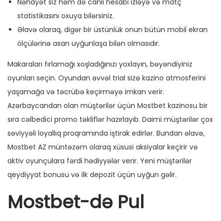
Nəhayət siz həm də canlı hesabı izləyə və matç
statistikasını oxuya bilərsiniz.
Əlavə olaraq, digər bir üstünlük onun bütün mobil ekran
ölçülərinə asan uyğunlaşa bilən olmasıdır.
Makaraları fırlamağı xoşladığınızı yoxlayın, bəyəndiyiniz
oyunları seçin. Oyundan əvvəl trial sizə kazino atmosferini
yaşamağa və təcrübə keçirməyə imkan verir.
Azərbaycandan olan müştərilər üçün Mostbet kazinosu bir
sıra cəlbedici promo təkliflər hazırlayıb. Daimi müştərilər çox
səviyyəli loyallıq proqramında iştirak edirlər. Bundan əlavə,
Mostbet AZ müntəzəm olaraq xüsusi aksiyalar keçirir və
aktiv oyunçulara fərdi hədiyyələr verir. Yeni müştərilər
qeydiyyat bonusu və ilk depozit üçün uyğun gəlir.
Mostbet-də Pul