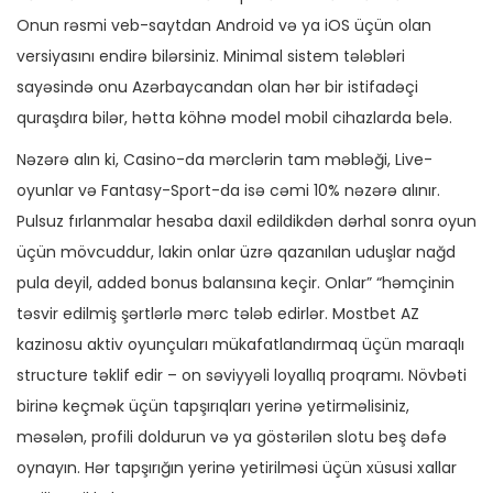
Onun rəsmi veb-saytdan Android və ya iOS üçün olan
versiyasını endirə bilərsiniz. Minimal sistem tələbləri
sayəsində onu Azərbaycandan olan hər bir istifadəçi
quraşdıra bilər, hətta köhnə model mobil cihazlarda belə.
Nəzərə alın ki, Casino-da mərclərin tam məbləği, Live-
oyunlar və Fantasy-Sport-da isə cəmi 10% nəzərə alınır.
Pulsuz fırlanmalar hesaba daxil edildikdən dərhal sonra oyun
üçün mövcuddur, lakin onlar üzrə qazanılan uduşlar nağd
pula deyil, added bonus balansına keçir. Onlar” “həmçinin
təsvir edilmiş şərtlərlə mərc tələb edirlər. Mostbet AZ
kazinosu aktiv oyunçuları mükafatlandırmaq üçün maraqlı
structure təklif edir – on səviyyəli loyallıq proqramı. Növbəti
birinə keçmək üçün tapşırıqları yerinə yetirməlisiniz,
məsələn, profili doldurun və ya göstərilən slotu beş dəfə
oynayın. Hər tapşırığın yerinə yetirilməsi üçün xüsusi xallar