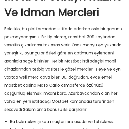
Və Idman Mərcləri
Beləliklə, bu platformadan istifadə edərkən əsla bir qanunu
pozmayacaqsınız. Bir tip olaraq, mostbet 309 saytından
vəsaitin çıxarılması tez əsas verir. Əsas menyu ən yuxarıda
yerləşir ki, oyunçular özləri görə ən optimum əyləncəni
asanlıqla seçə bilsinlər. Hər bir Mostbet istifadəçisi mobil
cihazlarından tətbiq vasitəsilə gözəl mərcləri izləyə və eyni
vaxtda weil mərc qoya bilər. Bu, doğrudan, evdə əməli
mostbet casino Mazo Carlo atmosferdə özünüzü
coşğunluq eləmək imkanı borc. Azərbaycandan olan hər
vahid en yeni istifadəçi Mostbet komandası tərəfindən
səxavətli Salamlama bonusu ilə qarşılanır.
Bu bukmeker şirkəti müştərilərə asudə və təhlükəsiz