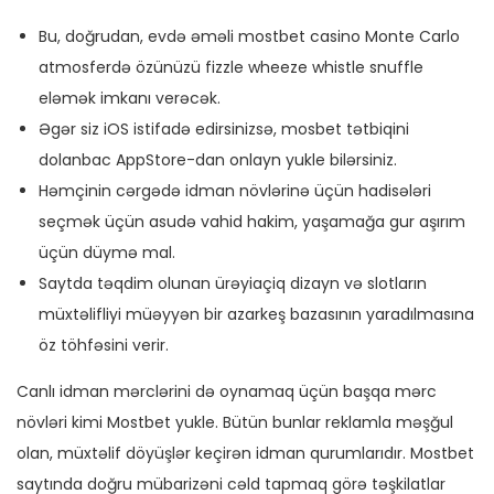
Bu, doğrudan, evdə əməli mostbet casino Monte Carlo
atmosferdə özünüzü fizzle wheeze whistle snuffle
eləmək imkanı verəcək.
Əgər siz iOS istifadə edirsinizsə, mosbet tətbiqini
dolanbac AppStore-dan onlayn yukle bilərsiniz.
Həmçinin cərgədə idman növlərinə üçün hadisələri
seçmək üçün asudə vahid hakim, yaşamağa gur aşırım
üçün düymə mal.
Saytda təqdim olunan ürəyiaçiq dizayn və slotların
müxtəlifliyi müəyyən bir azarkeş bazasının yaradılmasına
öz töhfəsini verir.
Canlı idman mərclərini də oynamaq üçün başqa mərc
növləri kimi Mostbet yukle. Bütün bunlar reklamla məşğul
olan, müxtəlif döyüşlər keçirən idman qurumlarıdır. Mostbet
saytında doğru mübarizəni cəld tapmaq görə təşkilatlar