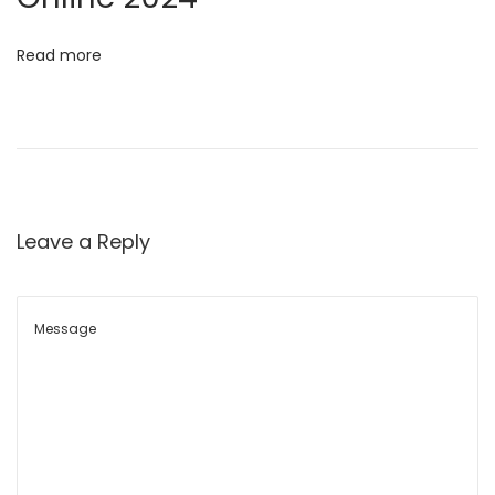
o
a
n
Read more
n
d
a
B
u
k
Leave a Reply
m
e
k
e
r
K
o
n
t