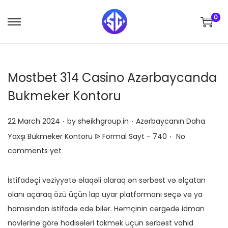
0
S
S
k
k
i
i
p
p
Mostbet 314 Casino Azərbaycanda
t
t
Bukmeker Kontoru
o
o
n
c
.
.
P
P
22 March 2024
by
sheikhgroup.in
Azərbaycanın Daha
a
o
.
o
o
Yaxşı Bukmeker Kontoru ᐉ Formal Sayt - 740
No
v
n
s
s
comments yet
i
t
t
t
g
e
e
e
İstifadəçi vəziyyətə əlaqəli olaraq ən sərbəst və əlçatan
a
n
d
d
olanı açaraq özü üçün lap uyar platformanı seçə və ya
t
t
o
i
hamısından istifadə edə bilər. Həmçinin cərgədə idman
i
n
n
növlərinə görə hadisələri tökmək üçün sərbəst vahid
o