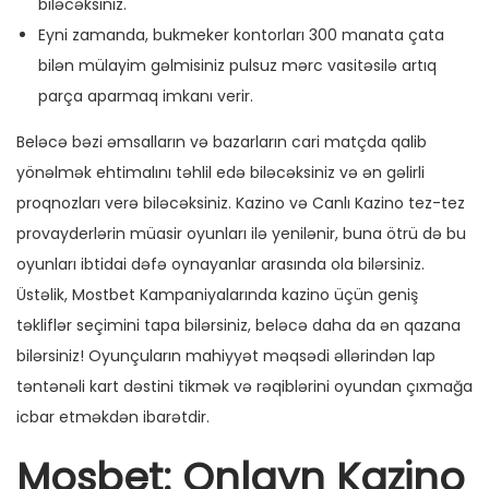
biləcəksiniz.
Eyni zamanda, bukmeker kontorları 300 manata çata
bilən mülayim gəlmisiniz pulsuz mərc vasitəsilə artıq
parça aparmaq imkanı verir.
Beləcə bəzi əmsalların və bazarların cari matçda qalib
yönəlmək ehtimalını təhlil edə biləcəksiniz və ən gəlirli
proqnozları verə biləcəksiniz. Kazino və Canlı Kazino tez-tez
provayderlərin müasir oyunları ilə yenilənir, buna ötrü də bu
oyunları ibtidai dəfə oynayanlar arasında ola bilərsiniz.
Üstəlik, Mostbet Kampaniyalarında kazino üçün geniş
təkliflər seçimini tapa bilərsiniz, beləcə daha da ən qazana
bilərsiniz! Oyunçuların mahiyyət məqsədi əllərindən lap
təntənəli kart dəstini tikmək və rəqiblərini oyundan çıxmağa
icbar etməkdən ibarətdir.
Mosbet: Onlayn Kazino