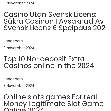
n
3 November 2024
p
1
Casino Utan Svensk Licens:
o
4
a
Säkra Casinon I Avsaknad Av
s
C
Svensk Licens 6 Spelpaus 202
t
a
v
:
s
i
Read more
i
n
3 November 2024
o
g
Top 10 No-deposit Extra
A
Casinos online in the 2024
z
a
ə
Read more
r
t
3 November 2024
b
Online slots games For real
a
i
Money Legitimate Slot Game
y
Online 2024
c