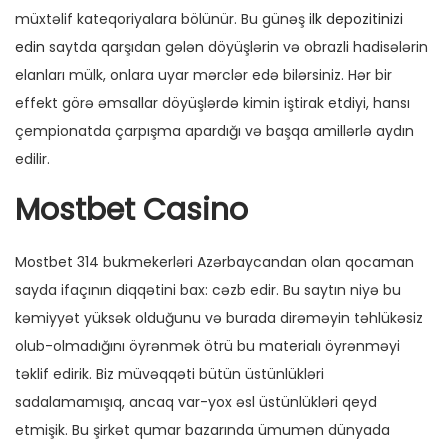
müxtəlif kateqoriyalara bölünür. Bu günəş
ilk depozitinizi
edin
saytda qarşıdan gələn döyüşlərin və obrazli hadisələrin
elanları mülk, onlara uyar mərclər edə bilərsiniz. Hər bir
effekt görə əmsallar döyüşlərdə kimin iştirak etdiyi, hansı
çempionatda çarpışma apardığı və başqa amillərlə aydın
edilir.
Mostbet Casino
Mostbet 314 bukmekerləri Azərbaycandan olan qocaman
sayda ifaçının diqqətini bax: cəzb edir. Bu saytın niyə bu
kəmiyyət yüksək olduğunu və burada dirəməyin təhlükəsiz
olub-olmadığını öyrənmək ötrü bu materialı öyrənməyi
təklif edirik. Biz müvəqqəti bütün üstünlükləri
sadalamamışıq, ancaq var-yox əsl üstünlükləri qeyd
etmişik. Bu şirkət qumar bazarında ümumən dünyada