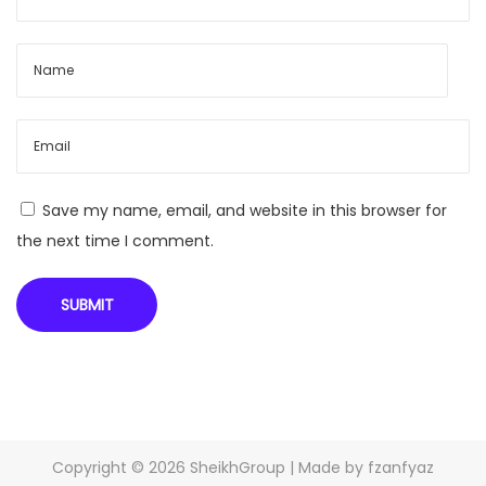
o
r
u
N
M
e
o
x
s
t
t
Save my name, email, and website in this browser for
p
b
the next time I comment.
o
e
s
t
t
S
:
e
y
r
ə
Copyright © 2026
SheikhGroup
| Made by fzanfyaz
k