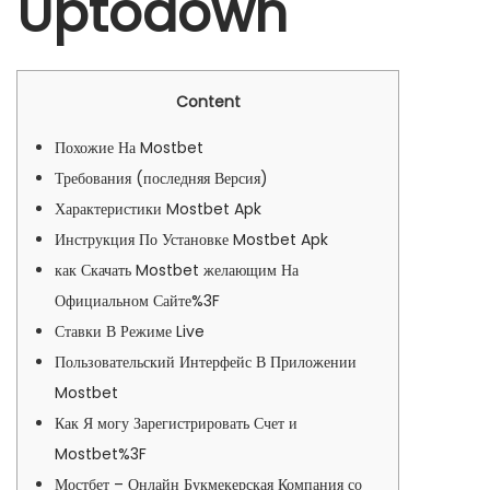
Uptodown
n
Content
Похожие На Mostbet
Требования (последняя Версия)
Характеристики Mostbet Apk
Инструкция По Установке Mostbet Apk
как Скачать Mostbet желающим На
Официальном Сайте%3F
Ставки В Режиме Live
Пользовательский Интерфейс В Приложении
Mostbet
Как Я могу Зарегистрировать Счет и
Mostbet%3F
Мостбет – Онлайн Букмекерская Компания со