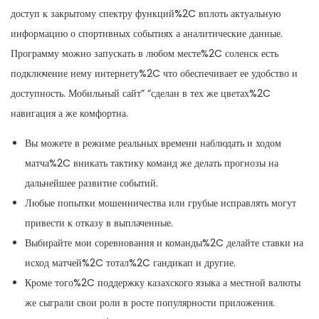
доступ к закрытому спектру функций%2C вплоть актуальную
информацию о спортивных событиях а аналитические данные.
Программу можно запускать в любом месте%2C соленск есть
подключение нему интернету%2C что обеспечивает ее удобство и
доступность. Мобильный сайт” “сделан в тех же цветах%2C
навигация а же комфортна.
Вы можете в режиме реальных времени наблюдать и ходом
матча%2C вникать тактику команд же делать прогнозы на
дальнейшее развитие событий.
Любые попытки мошенничества или грубые исправлять могут
привести к отказу в выплаченные.
Выбирайте мои соревнования и команды%2C делайте ставки на
исход матчей%2C тотал%2C гандикап и другие.
Кроме того%2C поддержку казахского языка а местной валюты
же сыграли свои роли в росте популярности приложения.