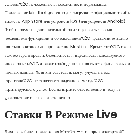
условия%2C изложенные а положениях и нормальных.
Приложение Mostbet доступно для загрузки с официального сайта
также из App Store для устройств iOS (для устройств Android).
Чтобы получить дополнительный опыт и разжиться всеми
последними функциями и обновлениями%2C чрезвычайно важно
постоянно возновлять приложение Mostbet. Кроме того%2C очень
важнее гарантировать безопасность и надежность используемого
иного оплаты%2C а также конфиденциальность всех финансовых и
личных данных. Хотя эти советовать могут улучшить вас
стратегию%2C не существует надежного метода%2C
гарантирующего успех. Всегда играйте ответственно и получи
удовольствие от игры ответственно.
Ставки В Режиме Live
Личные кабинет приложения Мостбет — это нормализаторской”