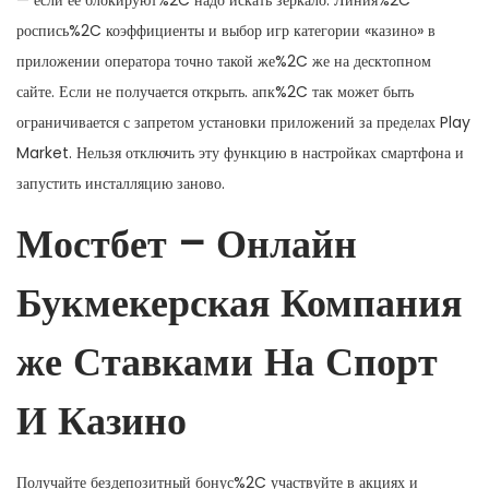
— если ее блокируют%2C надо искать зеркало. Линия%2C
роспись%2C коэффициенты и выбор игр категории «казино» в
приложении оператора точно такой же%2C же на десктопном
сайте. Если не получается открыть. апк%2C так может быть
ограничивается с запретом установки приложений за пределах Play
Market. Нельзя отключить эту функцию в настройках смартфона и
запустить инсталляцию заново.
Мостбет – Онлайн
Букмекерская Компания
же Ставками На Спорт
И Казино
Получайте бездепозитный бонус%2C участвуйте в акциях и