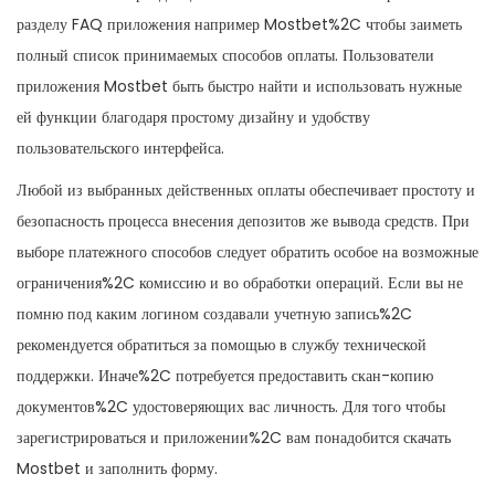
разделу FAQ приложения например Mostbet%2C чтобы заиметь
полный список принимаемых способов оплаты. Пользователи
приложения Mostbet быть быстро найти и использовать нужные
ей функции благодаря простому дизайну и удобству
пользовательского интерфейса.
Любой из выбранных действенных оплаты обеспечивает простоту и
безопасность процесса внесения депозитов же вывода средств. При
выборе платежного способов следует обратить особое на возможные
ограничения%2C комиссию и во обработки операций. Если вы не
помню под каким логином создавали учетную запись%2C
рекомендуется обратиться за помощью в службу технической
поддержки. Иначе%2C потребуется предоставить скан-копию
документов%2C удостоверяющих вас личность. Для того чтобы
зарегистрироваться и приложении%2C вам понадобится скачать
Mostbet и заполнить форму.