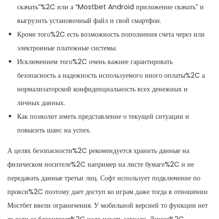
скачать”%2C или а “Mostbet Android приложение скачать” и
выгрузить установочный файл и свой смартфон.
Кроме того%2C есть возможность пополнения счета через или
электронные платежные системы.
Исключением того%2C очень важнее гарантировать
безопасность а надежность используемого иного оплаты%2C а
нормализаторской конфиденциальность всех денежных и
личных данных.
Как позволит иметь представление о текущей ситуации и
повысить шанс на успех.
А целях безопасности%2C рекомендуется хранить данные на
физическом носителе%2C например на листе бумаге%2C и не
передавать данные третьи лиц. Софт использует подключение по
прокси%2C поэтому дает доступ ко играм даже тогда в отношении
Мостбет ввели ограничения. У мобильной версией то функции нет