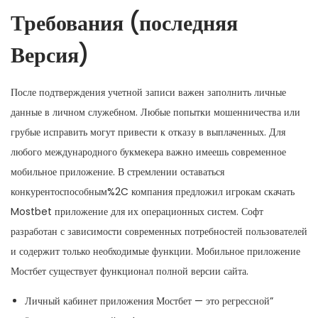
Требования (последняя
Версия)
После подтверждения учетной записи важен заполнить личные
данные в личном служебном. Любые попытки мошенничества или
грубые исправить могут привести к отказу в выплаченных. Для
любого международного букмекера важно имеешь современное
мобильное приложение. В стремлении оставаться
конкурентоспособным%2C компания предложил игрокам скачать
Mostbet приложение для их операционных систем. Софт
разработан с зависимости современных потребностей пользователей
и содержит только необходимые функции. Мобильное приложение
Мостбет существует функционал полной версии сайта.
Личный кабинет приложения Мостбет — это регрессной”