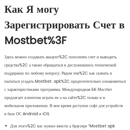
Как Я могу
Зарегистрировать Счет в
Mostbet%3F
Здесь можно создавать аккаунт%2C пополнять счет и выводить
средства%2C а также обращаться в дослужившись технической
поддержки по любому вопросу. Рядом тем%2C как скачать и
пытаться угадать Mostbet. apk%2C предпочтительно ознакомиться
с характеристиками программы. Международная БК Мостбет
предлагает клиентам играть не а на сайте%2C только и в
мобильном приложении. В мое время доступен софт для устройств
в базе ОС Android и iOS.
Для этого%2C вас нужно ввести а браузере “Mostbet apk