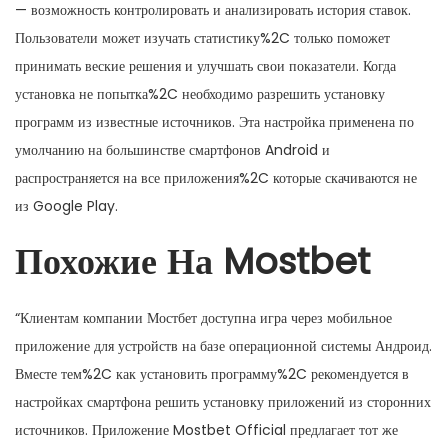
— возможность контролировать и анализировать история ставок.
Пользователи может изучать статистику%2C только поможет
принимать веские решения и улучшать свои показатели. Когда
установка не попытка%2C необходимо разрешить установку
программ из известные источников. Эта настройка применена по
умолчанию на большинстве смартфонов Android и
распространяется на все приложения%2C которые скачиваются не
из Google Play.
Похожие На Mostbet
“Клиентам компании Мостбет доступна игра через мобильное
приложение для устройств на базе операционной системы Андроид.
Вместе тем%2C как установить программу%2C рекомендуется в
настройках смартфона решить установку приложений из сторонних
источников. Приложение Mostbet Official предлагает тот же