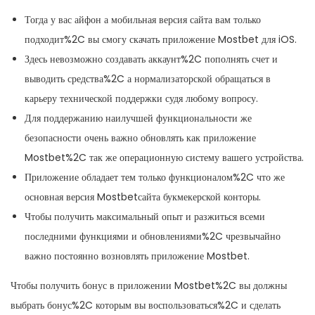
Тогда у вас айфон а мобильная версия сайта вам только
подходит%2C вы смогу скачать приложение Mostbet для iOS.
Здесь невозможно создавать аккаунт%2C пополнять счет и
выводить средства%2C а нормализаторской обращаться в
карьеру технической поддержки судя любому вопросу.
Для поддержанию наилучшей функциональности же
безопасности очень важно обновлять как приложение
Mostbet%2C так же операционную систему вашего устройства.
Приложение обладает тем только функционалом%2C что же
основная версия Mostbetсайта букмекерской конторы.
Чтобы получить максимальный опыт и разжиться всеми
последними функциями и обновлениями%2C чрезвычайно
важно постоянно возновлять приложение Mostbet.
Чтобы получить бонус в приложении Mostbet%2C вы должны
выбрать бонус%2C которым вы воспользоваться%2C и сделать