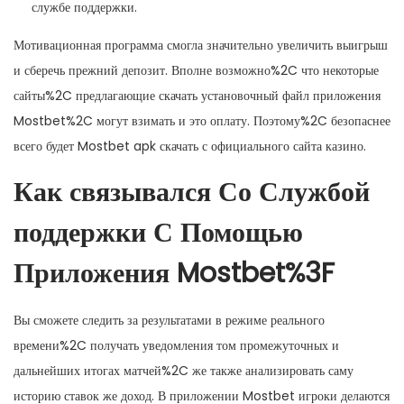
службе поддержки.
Мотивационная программа смогла значительно увеличить выигрыш
и сберечь прежний депозит. Вполне возможно%2C что некоторые
сайты%2C предлагающие скачать установочный файл приложения
Mostbet%2C могут взимать и это оплату. Поэтому%2C безопаснее
всего будет Mostbet apk скачать с официального сайта казино.
Как связывался Со Службой
поддержки С Помощью
Приложения Mostbet%3F
Вы сможете следить за результатами в режиме реального
времени%2C получать уведомления том промежуточных и
дальнейших итогах матчей%2C же также анализировать саму
историю ставок же доход. В приложении Mostbet игроки делаются