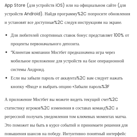
App Store (для устройств iOS) или на официальном сайте (для
устройств Android). Найдя программу%2C попросите обновления
и установят все доступные%2C следуя инструкциям на экране.
Для любителей спортивных ставок бонус представляет 100% от
проценты первоначального депозита.
“Клиентам компании Мостбет предназначена игра через
мобильное приложение для устройств на базе операционной
системы Андроид.
Если вы забыли пароль от аккаунта%2C вам следует нажать
кнопку «Вход» и выбрать опцию «Забыли пароль%3F
А приложение Мостбет вы можете видеть текущий счет%2C
статистику игроков%2C изменения в составах команд%2C а
регрессной получать уведомления том ключевых моментах матча.
Это поможет вы быть в курсе событий и принимаете решения для
повышения шансов на победу. Интуитивно понятный интерфейс