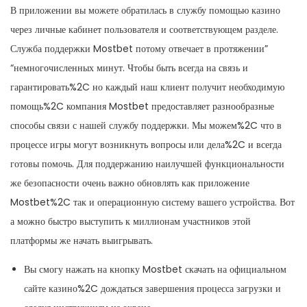
В приложении вы можете обратилась в службу помощью казино
через личные кабинет пользователя и соответствующем разделе.
Служба поддержки Mostbet потому отвечает в протяжении”
“немногочисленных минут. Чтобы быть всегда на связь и
гарантировать%2C но каждый наш клиент получит необходимую
помощь%2C компания Mostbet предоставляет разнообразные
способы связи с нашей службу поддержки. Мы можем%2C что в
процессе игры могут возникнуть вопросы или дела%2C и всегда
готовы помочь. Для поддержанию наилучшей функциональности
же безопасности очень важно обновлять как приложение
Mostbet%2C так и операционную систему вашего устройства. Вот
а можно быстро выступить к миллионам участников этой
платформы же начать выигрывать.
Вы смогу нажать на кнопку Mostbet скачать на официальном
сайте казино%2C дождаться завершения процесса загрузки и