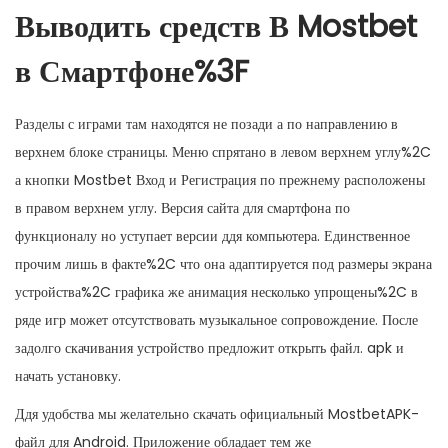
Выводить средств В Mostbet
в Смартфоне%3F
Разделы с играми там находятся не позади а по направлению в
верхнем блоке страницы. Меню спрятано в левом верхнем углу%2C
а кнопки Mostbet Вход и Регистрация по прежнему расположены
в правом верхнем углу. Версия сайта для смартфона по
функционалу но уступает версии ддя компьютера. Единственное
прочим лишь в факте%2C что она адаптируется под размеры экрана
устройства%2C графика же анимация несколько упрощены%2C в
ряде игр может отсутствовать музыкальное сопровождение. После
задолго скачивания устройство предложит открыть файл. apk и
начать установку.
Ддя удобства мы желательно скачать официальный MostbetAPK-
файл для Android. Приложение обладает тем же