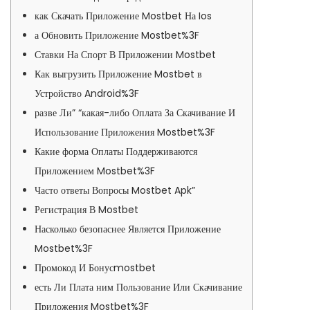
как Скачать Приложение Mostbet На Ios
а Обновить Приложение Mostbet%3F
Ставки На Спорт В Приложении Mostbet
Как выгрузить Приложение Mostbet в
Устройство Android%3F
разве Ли” “какая-либо Оплата За Скачивание И
Использование Приложения Mostbet%3F
Какие форма Оплаты Поддерживаются
Приложением Mostbet%3F
Часто ответы Вопросы Mostbet Apk”
Регистрация В Mostbet
Насколько безопаснее Является Приложение
Mostbet%3F
Промокод И Бонусmostbet
есть Ли Плата ним Пользование Или Скачивание
Приложения Mostbet%3F