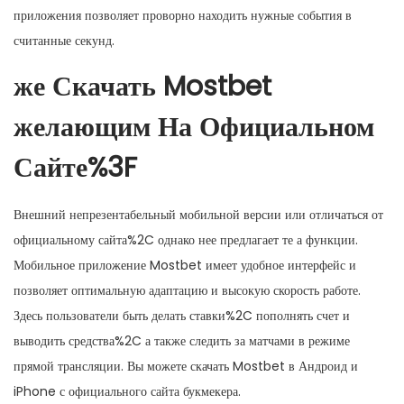
приложения позволяет проворно находить нужные события в
считанные секунд.
же Скачать Mostbet
желающим На Официальном
Сайте%3F
Внешний непрезентабельный мобильной версии или отличаться от
официальному сайта%2C однако нее предлагает те а функции.
Мобильное приложение Mostbet имеет удобное интерфейс и
позволяет оптимальную адаптацию и высокую скорость работе.
Здесь пользователи быть делать ставки%2C пополнять счет и
выводить средства%2C а также следить за матчами в режиме
прямой трансляции. Вы можете скачать Mostbet в Андроид и
iPhone с официального сайта букмекера.