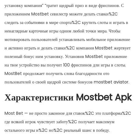
установку компания” “тратит щедрый приз и виде фриспинов. С
приложением Mostbet севилестр можете делать ставки%2C
следить за событиями в мире спорта%2C крутить слоты и играть в
ненаглядные карточные игры одним любой точки мира. Чтобы
мотивировать пользователей устанавливать мобильное приложение
и активно играть и делать ставки%2C компания Mostbet жертвует
полезный бонус ним установку. Установив Mostbet приложение
на твое устройство вы получит 100 фриспинов дли игры в слоты.
MostBet продолжает получить слова благодарности ото
пользователей о своей щедрой системе бонусов
mostbet aviator
.
Характеристики Mostbet Apk
Most Bet — не просто законное для ставок%2C это платформа%2C
где всякий игрок чувствует заботу%2C получает максимум
остального игры и%2C но%2C реальный шанс в победу.