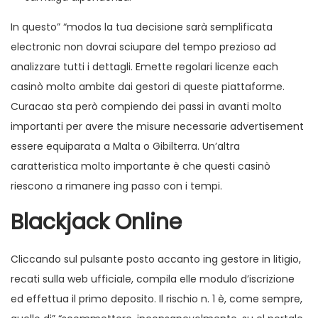
In questo” “modos la tua decisione sarà semplificata
electronic non dovrai sciupare del tempo prezioso ad
analizzare tutti i dettagli. Emette regolari licenze each
casinò molto ambite dai gestori di queste piattaforme.
Curacao sta però compiendo dei passi in avanti molto
importanti per avere the misure necessarie advertisement
essere equiparata a Malta o Gibilterra. Un’altra
caratteristica molto importante è che questi casinò
riescono a rimanere ing passo con i tempi.
Blackjack Online
Cliccando sul pulsante posto accanto ing gestore in litigio,
recati sulla web ufficiale, compila elle modulo d’iscrizione
ed effettua il primo deposito. Il rischio n. 1 è, come sempre,