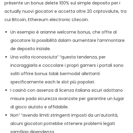
présente un bonus delete 100% sul simple deposito per i
actually nuovi giocatori e accetta oltre 20 criptovalute, tra
cui Bitcoin, Ethereum electronic Litecoin.
Un esempio è arianne welcome bonus, che offre al
giocatore la possibilità dalam aumentare l’ammontare
de deposito iniziale.
Una volta riconosciuta” “questa tendenza, per
incoraggiarla e coccolare i propri gamers i portali sono
soliti offrire bonus tidak bermodal allettanti
specificamente each le slot più popolari.
I casinò con assenza di licenza italiana sicuri adottano
misure pada sicurezza avanzate per garantire un lugar
di gioco aiutato e affidabile.
Non” “avendo limiti stringenti imposti da un’autorità,
alcuni giocatori potrebbe ottenere problemi legati
samtliga dipendenza.