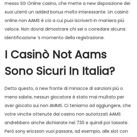
messo SG Online casino, che mette a new disposizione dei
suoi utenti un added bonus molto interessante. Un casinò
online non AAMS è ciò a cui puoi iscriverti in maniera più
veloce. Non dovrai dimostrare chi sei o corredare alcuna
identificazione ‘s momento della registrazione.
I Casinò Not Aams
Sono Sicuri In Italia?
Detto questo, a new fronte di minacce di sanzioni più o
meno salate, nessun giocatore è stato mai multato per
aver giocato sui non AMMS. Ci teniamo ad aggiungere, che
votre vincite ottenute dai casino non autorizzati AAMS
andrebbero anche dichiarate nel 730 e quindi poi tassate.
Però sony ericsson vuoi passare, ad esempio, alle slot con