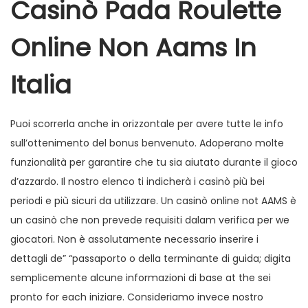
Casinò Pada Roulette
Online Non Aams In
Italia
Puoi scorrerla anche in orizzontale per avere tutte le info
sull’ottenimento del bonus benvenuto. Adoperano molte
funzionalità per garantire che tu sia aiutato durante il gioco
d’azzardo. Il nostro elenco ti indicherà i casinò più bei
periodi e più sicuri da utilizzare. Un casinò online not AAMS è
un casinò che non prevede requisiti dalam verifica per we
giocatori. Non è assolutamente necessario inserire i
dettagli de” “passaporto o della terminante di guida; digita
semplicemente alcune informazioni di base at the sei
pronto for each iniziare. Consideriamo invece nostro