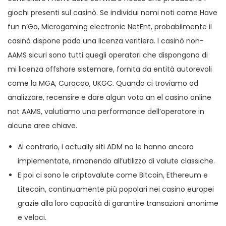
giochi presenti sul casinò. Se individui nomi noti come Have
fun n’Go, Microgaming electronic NetEnt, probabilmente il
casinò dispone pada una licenza veritiera. I casinò non-
AAMS sicuri sono tutti quegli operatori che dispongono di
mi licenza offshore sistemare, fornita da entità autorevoli
come la MGA, Curacao, UKGC. Quando ci troviamo ad
analizzare, recensire e dare algun voto an el casino online
not AAMS, valutiamo una performance dell’operatore in
alcune aree chiave.
Al contrario, i actually siti ADM no le hanno ancora
implementate, rimanendo all’utilizzo di valute classiche.
E poi ci sono le criptovalute come Bitcoin, Ethereum e
Litecoin, continuamente più popolari nei casino europei
grazie alla loro capacità di garantire transazioni anonime
e veloci.