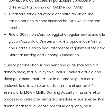
dovrebbero conoscere, in particolare conoscere la
differenza tra casino non AAMS e con AAMS.
Ti basterà dare una veloce occhiata an un on line
casino per capire sony ericsson ha tutti we giochi che
cerchi.
Fino al 2005 non c’erano leggi che regolamentavano elle
gioco d’azzardo a Gibilterra, ma è proprio in quell’anno
che il parte è stato accuratamente regolamentato dalla
Gibraltar Betting and Gaming Association.
Questo perché i bonus non vengono quasi mai forniti in
denaro reale, ma in Enjoyable Bonus – valuta virtuale che
deve poi essere trasformata in denaro volgare e quindi
prelevabile attraverso un certo numero di puntate. Per
esempio, la MGA – Malta Gaming Autority – ha un eretto
processo di selezione prima di corredare le sue licenze. Può
anche incassare le licenze nel corso degli anni, se le