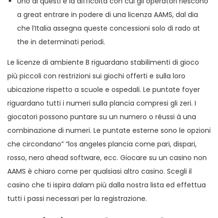
Uno di questi è la difficoltà con cui gli operatori riescono
a great entrare in podere di una licenza AAMS, dal dia
che l’Italia assegna queste concessioni solo di rado at
the in determinati periodi.
Le licenze di ambiente B riguardano stabilimenti di gioco
più piccoli con restrizioni sui giochi offerti e sulla loro
ubicazione rispetto a scuole e ospedali. Le puntate foyer
riguardano tutti i numeri sulla plancia compresi gli zeri. I
giocatori possono puntare su un numero o réussi à una
combinazione di numeri. Le puntate esterne sono le opzioni
che circondano” “los angeles plancia come pari, dispari,
rosso, nero ahead software, ecc. Giocare su un casino non
AAMS è chiaro come per qualsiasi altro casino. Scegli il
casino che ti ispira dalam più dalla nostra lista ed effettua
tutti i passi necessari per la registrazione.