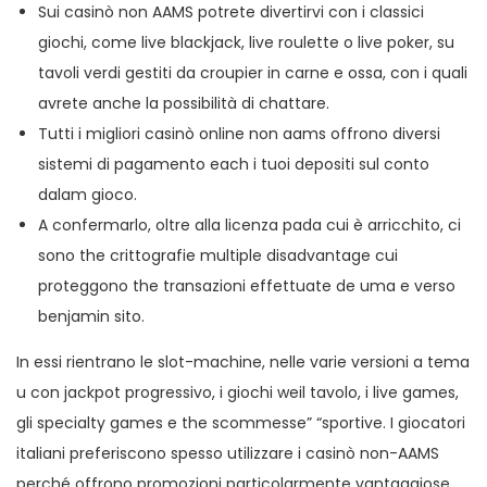
Sui casinò non AAMS potrete divertirvi con i classici
giochi, come live blackjack, live roulette o live poker, su
tavoli verdi gestiti da croupier in carne e ossa, con i quali
avrete anche la possibilità di chattare.
Tutti i migliori casinò online non aams offrono diversi
sistemi di pagamento each i tuoi depositi sul conto
dalam gioco.
A confermarlo, oltre alla licenza pada cui è arricchito, ci
sono the crittografie multiple disadvantage cui
proteggono the transazioni effettuate de uma e verso
benjamin sito.
In essi rientrano le slot-machine, nelle varie versioni a tema
u con jackpot progressivo, i giochi weil tavolo, i live games,
gli specialty games e the scommesse” “sportive. I giocatori
italiani preferiscono spesso utilizzare i casinò non-AAMS
perché offrono promozioni particolarmente vantaggiose,