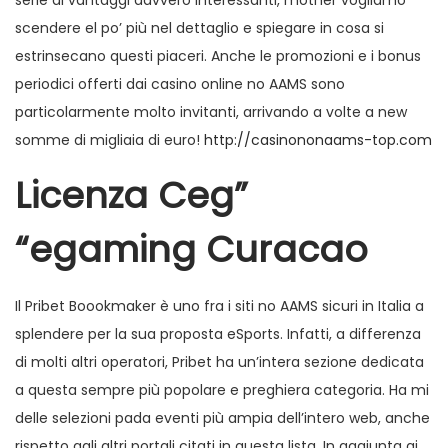
serie di vantaggi davvero interessanti, mother vogliamo
scendere el po’ più nel dettaglio e spiegare in cosa si
estrinsecano questi piaceri. Anche le promozioni e i bonus
periodici offerti dai casino online no AAMS sono
particolarmente molto invitanti, arrivando a volte a new
somme di migliaia di euro!
http://casinononaams-top.com
Licenza Ceg”
“egaming Curacao
Il Pribet Boookmaker è uno fra i siti no AAMS sicuri in Italia a
splendere per la sua proposta eSports. Infatti, a differenza
di molti altri operatori, Pribet ha un’intera sezione dedicata
a questa sempre più popolare e preghiera categoria. Ha mi
delle selezioni pada eventi più ampia dell’intero web, anche
rispetto agli altri portali citati in questa lista. In aggiunta ai