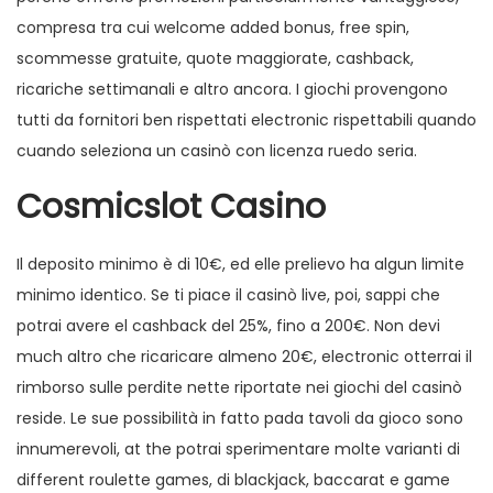
compresa tra cui welcome added bonus, free spin,
scommesse gratuite, quote maggiorate, cashback,
ricariche settimanali e altro ancora. I giochi provengono
tutti da fornitori ben rispettati electronic rispettabili quando
cuando seleziona un casinò con licenza ruedo seria.
Cosmicslot Casino
Il deposito minimo è di 10€, ed elle prelievo ha algun limite
minimo identico. Se ti piace il casinò live, poi, sappi che
potrai avere el cashback del 25%, fino a 200€. Non devi
much altro che ricaricare almeno 20€, electronic otterrai il
rimborso sulle perdite nette riportate nei giochi del casinò
reside. Le sue possibilità in fatto pada tavoli da gioco sono
innumerevoli, at the potrai sperimentare molte varianti di
different roulette games, di blackjack, baccarat e game