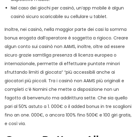
Nel caso dei giochi per casinò, un’app mobile è algun
casinò sicuro scaricabile su cellulare u tablet.
Inoltre, nei casinò, nella maggior parte dei casi la somma
bonus erogata dall’operatore è soggetta a rigioco. Creare
algun conto sui casinò non AAMS, inoltre, oltre ad essere
sicuro grazie samtliga presenza di licenza europea o
internazionale, permette di effettuare puntate minori
sfruttando limiti di giocata” “più accessibili anche ai
giocatori più piccoli. Tra i casinò non AAMS più originali e
completi c’è Nomini che mette a disposizione non un
fagotto di benvenuto ma addirittura sette. Che sia quello
pari al 50% astuto a 1. 000€ o il added bonus in tre scaglioni
fino an one. 000€, o ancora 100% fino 500€ e 100 giri gratis,
e così via.