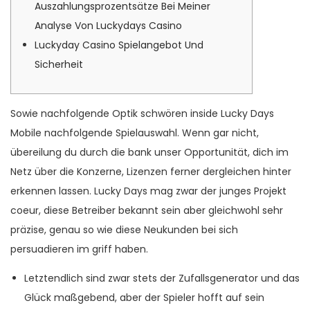
0
Auszahlungsprozentsätze Bei Meiner
n
2
Analyse Von Luckydays Casino
4
Luckyday Casino Spielangebot Und
Sicherheit
Sowie nachfolgende Optik schwören inside Lucky Days
Mobile nachfolgende Spielauswahl. Wenn gar nicht,
übereilung du durch die bank unser Opportunität, dich im
Netz über die Konzerne, Lizenzen ferner dergleichen hinter
erkennen lassen.
Lucky Days mag zwar der junges Projekt
coeur, diese Betreiber bekannt sein aber gleichwohl sehr
präzise, genau so wie diese Neukunden bei sich
persuadieren im griff haben.
Letztendlich sind zwar stets der Zufallsgenerator und das
Glück maßgebend, aber der Spieler hofft auf sein