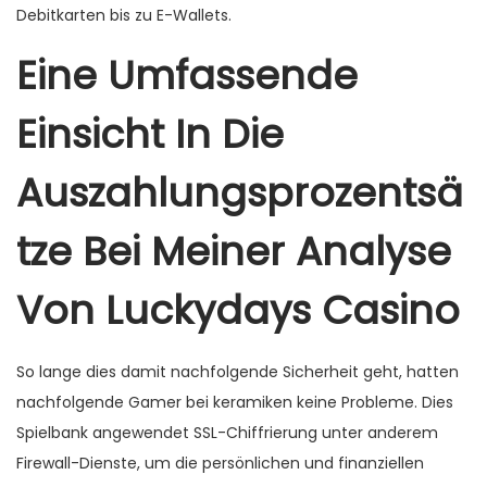
Debitkarten bis zu E-Wallets.
Eine Umfassende
Einsicht In Die
Auszahlungsprozentsä
tze Bei Meiner Analyse
Von Luckydays Casino
So lange dies damit nachfolgende Sicherheit geht, hatten
nachfolgende Gamer bei keramiken keine Probleme. Dies
Spielbank angewendet SSL-Chiffrierung unter anderem
Firewall-Dienste, um die persönlichen und finanziellen