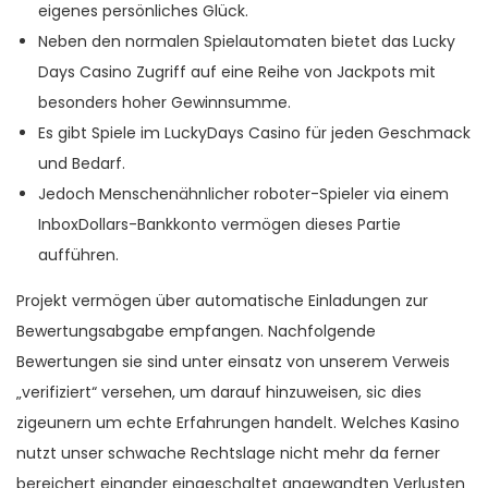
eigenes persönliches Glück.
Neben den normalen Spielautomaten bietet das Lucky
Days Casino Zugriff auf eine Reihe von Jackpots mit
besonders hoher Gewinnsumme.
Es gibt Spiele im LuckyDays Casino für jeden Geschmack
und Bedarf.
Jedoch Menschenähnlicher roboter-Spieler via einem
InboxDollars-Bankkonto vermögen dieses Partie
aufführen.
Projekt vermögen über automatische Einladungen zur
Bewertungsabgabe empfangen. Nachfolgende
Bewertungen sie sind unter einsatz von unserem Verweis
„verifiziert“ versehen, um darauf hinzuweisen, sic dies
zigeunern um echte Erfahrungen handelt. Welches Kasino
nutzt unser schwache Rechtslage nicht mehr da ferner
bereichert einander eingeschaltet angewandten Verlusten