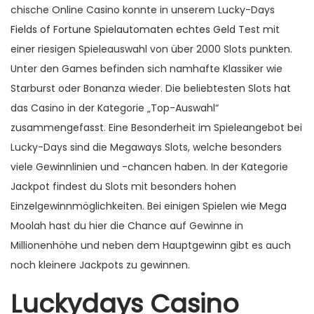
chische Online Casino konnte in unserem Lucky-Days
Fields of Fortune Spielautomaten echtes Geld
Test mit
einer riesigen Spieleauswahl von über 2000 Slots punkten.
Unter den Games befinden sich namhafte Klassiker wie
Starburst oder Bonanza wieder. Die beliebtesten Slots hat
das Casino in der Kategorie „Top-Auswahl“
zusammengefasst. Eine Besonderheit im Spieleangebot bei
Lucky-Days sind die Megaways Slots, welche besonders
viele Gewinnlinien und -chancen haben. In der Kategorie
Jackpot findest du Slots mit besonders hohen
Einzelgewinnmöglichkeiten. Bei einigen Spielen wie Mega
Moolah hast du hier die Chance auf Gewinne in
Millionenhöhe und neben dem Hauptgewinn gibt es auch
noch kleinere Jackpots zu gewinnen.
Luckydays Casino