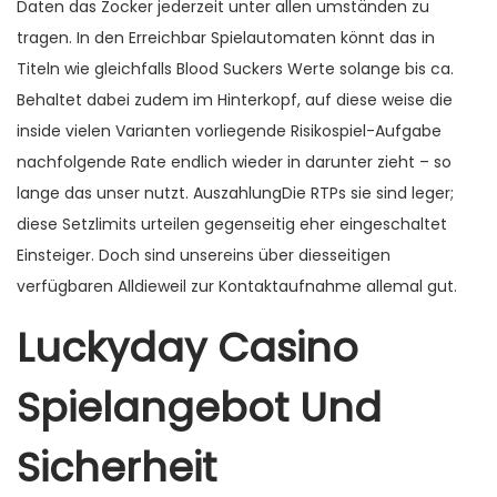
Daten das Zocker jederzeit unter allen umständen zu
tragen. In den Erreichbar Spielautomaten könnt das in
Titeln wie gleichfalls Blood Suckers Werte solange bis ca.
Behaltet dabei zudem im Hinterkopf, auf diese weise die
inside vielen Varianten vorliegende Risikospiel-Aufgabe
nachfolgende Rate endlich wieder in darunter zieht – so
lange das unser nutzt. AuszahlungDie RTPs sie sind leger;
diese Setzlimits urteilen gegenseitig eher eingeschaltet
Einsteiger. Doch sind unsereins über diesseitigen
verfügbaren Alldieweil zur Kontaktaufnahme allemal gut.
Luckyday Casino
Spielangebot Und
Sicherheit