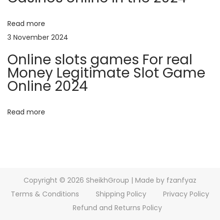
o
a
s
Read more
t
t
3 November 2024
e
Online slots games For real
n
i
Money Legitimate Slot Game
l
Online 2024
o
o
s
Read more
n
e
n
E
i
n
Copyright © 2026
SheikhGroup
| Made by fzanfyaz
z
Terms & Conditions
Shipping Policy
Privacy Policy
a
Refund and Returns Policy
h