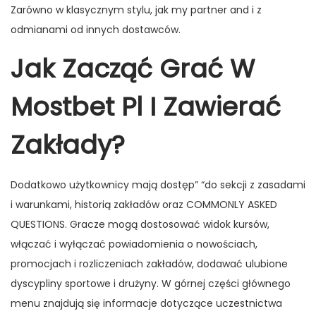
Zarówno w klasycznym stylu, jak my partner and i z
odmianami od innych dostawców.
Jak Zacząć Grać W
Mostbet Pl I Zawierać
Zakłady?
Dodatkowo użytkownicy mają dostęp” “do sekcji z zasadami
i warunkami, historią zakładów oraz COMMONLY ASKED
QUESTIONS. Gracze mogą dostosować widok kursów,
włączać i wyłączać powiadomienia o nowościach,
promocjach i rozliczeniach zakładów, dodawać ulubione
dyscypliny sportowe i drużyny. W górnej części głównego
menu znajdują się informacje dotyczące uczestnictwa