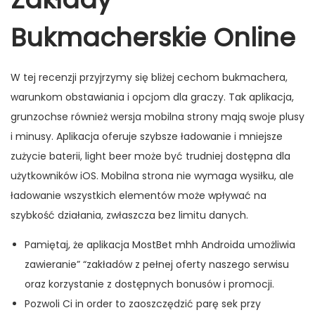
Bukmacherskie Online
W tej recenzji przyjrzymy się bliżej cechom bukmachera,
warunkom obstawiania i opcjom dla graczy. Tak aplikacja,
grunzochse również wersja mobilna strony mają swoje plusy
i minusy. Aplikacja oferuje szybsze ładowanie i mniejsze
zużycie baterii, light beer może być trudniej dostępna dla
użytkowników iOS. Mobilna strona nie wymaga wysiłku, ale
ładowanie wszystkich elementów może wpływać na
szybkość działania, zwłaszcza bez limitu danych.
Pamiętaj, że aplikacja MostBet mhh Androida umożliwia
zawieranie” “zakładów z pełnej oferty naszego serwisu
oraz korzystanie z dostępnych bonusów i promocji.
Pozwoli Ci in order to zaoszczędzić parę sek przy