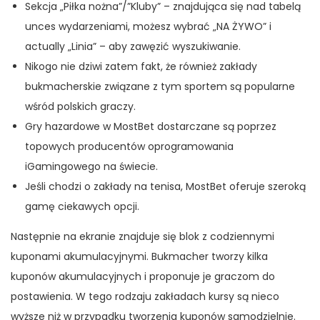
Sekcja „Piłka nożna”/”Kluby” – znajdująca się nad tabelą
unces wydarzeniami, możesz wybrać „NA ŻYWO” i
actually „Linia” – aby zawęzić wyszukiwanie.
Nikogo nie dziwi zatem fakt, że również zakłady
bukmacherskie związane z tym sportem są popularne
wśród polskich graczy.
Gry hazardowe w MostBet dostarczane są poprzez
topowych producentów oprogramowania
iGamingowego na świecie.
Jeśli chodzi o zakłady na tenisa, MostBet oferuje szeroką
gamę ciekawych opcji.
Następnie na ekranie znajduje się blok z codziennymi
kuponami akumulacyjnymi. Bukmacher tworzy kilka
kuponów akumulacyjnych i proponuje je graczom do
postawienia. W tego rodzaju zakładach kursy są nieco
wyższe niż w przypadku tworzenia kuponów samodzielnie.