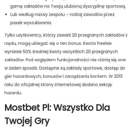
gamę zakładów na Twoją ulubioną dyscyplinę sportową.
Lub według nazwy zespołu – rodzaj zawodów przez
pasek wyszukiwania.
Tylko użytkownicy, którzy zawarli 20 przegranych zakładów z
rzędu, mogą ubiegać się o ten bonus. Kwota freebie
wyniesie 50% średniej kwoty wszystkich 20 przegranych
zakładów. Pod względem funkcjonalności nie różnią się one
w żaden sposób. Dostępne są zakłady sportowe, dostęp do
gier hazardowych, bonusów i zarządzania kontem. W 2013
roku do oficjalnej strony internetowej dodano sekcję
hazardu.
Mostbet Pl: Wszystko Dla
Twojej Gry