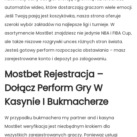
automatów wideo, które dostarczają graczom wiele emocji.
Jeśli Twoją pasją jest koszykówka, nasza strona oferuje
szeroki wybór zakładów na najlepsze ligi i turnieje. W
asortymencie MostBet znajdziesz nie jedynie NBA i FIBA Cup,
ale także niszowe rozgrywki unces różnych stron świata.
Jesteś gotowy perform rozpoczęcia obstawiania – masz
zarejestrowane konto i depozyt po zalogowaniu.
Mostbet Rejestracja –
Dołącz Perform Gry W
Kasynie I Bukmacherze
W przypadku bukmachera my partner and i kasyna
MostBet weryfikacja jest niezbędnym krokiem dla
wszystkich zarejestrowanych graczy. Ponieważ usługi