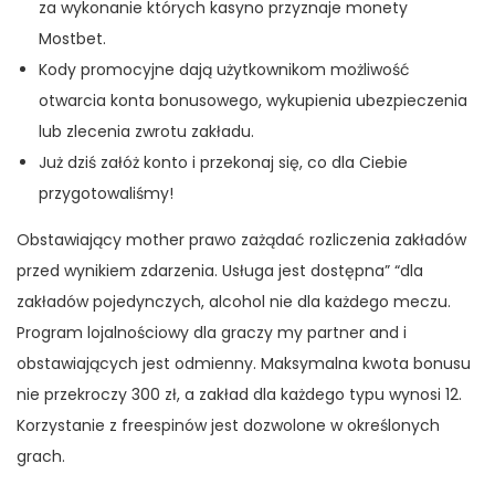
za wykonanie których kasyno przyznaje monety
Mostbet.
Kody promocyjne dają użytkownikom możliwość
otwarcia konta bonusowego, wykupienia ubezpieczenia
lub zlecenia zwrotu zakładu.
Już dziś załóż konto i przekonaj się, co dla Ciebie
przygotowaliśmy!
Obstawiający mother prawo zażądać rozliczenia zakładów
przed wynikiem zdarzenia. Usługa jest dostępna” “dla
zakładów pojedynczych, alcohol nie dla każdego meczu.
Program lojalnościowy dla graczy my partner and i
obstawiających jest odmienny. Maksymalna kwota bonusu
nie przekroczy 300 zł, a zakład dla każdego typu wynosi 12.
Korzystanie z freespinów jest dozwolone w określonych
grach.