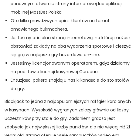
ponownym otwarciu strony internetowej lub aplikacji
mobilnej MostBet Polska.
Oto kilka prawdziwych opinii klientów na temat
omawianego bukmachera.
Jesteśmy oficjalną stroną internetową, na której możesz
obstawiać zakłady na oba wydarzenia sportowe i cieszyć
się grą w najlepsze gry hazardowe on-line.
Jesteśmy licencjonowanym operatorem, gdyż działamy
na podstawie licencji kasynowej Curacao.
Entuzjaści pokera znajdą u nas kilkanaście do sto stołów
do gry.
Blackjack to jedna z najpopularniejszych raffgier karcianych
w kasynach. Wysokość wygranych zależy głównie od liczby
uczestników przy stole do gry. Zadaniem gracza jest
zdobycie jak największej liczby punktów, ale nie więcej niż 21
years old. Strona oferuje wiele samouczków wideo em