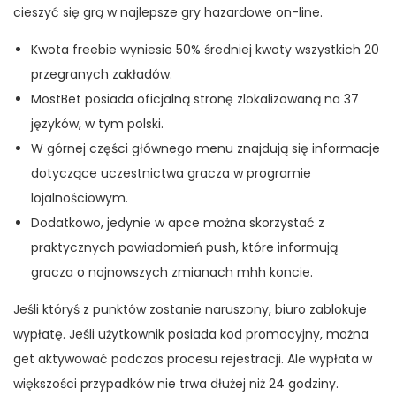
cieszyć się grą w najlepsze gry hazardowe on-line.
Kwota freebie wyniesie 50% średniej kwoty wszystkich 20
przegranych zakładów.
MostBet posiada oficjalną stronę zlokalizowaną na 37
języków, w tym polski.
W górnej części głównego menu znajdują się informacje
dotyczące uczestnictwa gracza w programie
lojalnościowym.
Dodatkowo, jedynie w apce można skorzystać z
praktycznych powiadomień push, które informują
gracza o najnowszych zmianach mhh koncie.
Jeśli któryś z punktów zostanie naruszony, biuro zablokuje
wypłatę. Jeśli użytkownik posiada kod promocyjny, można
get aktywować podczas procesu rejestracji. Ale wypłata w
większości przypadków nie trwa dłużej niż 24 godziny.