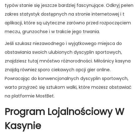
typów stanie się jeszcze bardziej fascynujące. Odkryj pełen
zakres statystyk dostępnych na stronie internetowej i t
aplikacji, które są użyteczne zarówno przed rozpoczęciem
meczu, grunzochse i w trakcie jego trwania.
Jeśli szukasz niezawodnego i wyjątkowego miejsca do
obstawiania swoich ulubionych dyscyplin sportowych,
znajdziesz tutaj mnóstwo różnorodności. Miłośnicy kasyna
znajdą również sporo ciekawych opcji gier online.
Powracając do konwencjonalnych dyscyplin sportowych,
warto przyjrzeć się sztukom walki, które możesz obstawiać
na platformie MostBet.
Program Lojalnościowy W
Kasynie