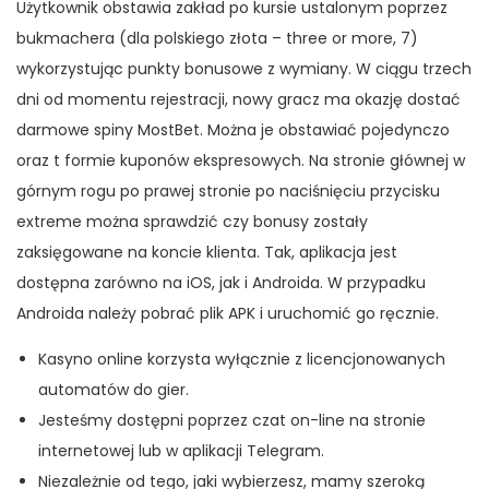
Użytkownik obstawia zakład po kursie ustalonym poprzez
bukmachera (dla polskiego złota – three or more, 7)
wykorzystując punkty bonusowe z wymiany. W ciągu trzech
dni od momentu rejestracji, nowy gracz ma okazję dostać
darmowe spiny MostBet. Można je obstawiać pojedynczo
oraz t formie kuponów ekspresowych. Na stronie głównej w
górnym rogu po prawej stronie po naciśnięciu przycisku
extreme można sprawdzić czy bonusy zostały
zaksięgowane na koncie klienta. Tak, aplikacja jest
dostępna zarówno na iOS, jak i Androida. W przypadku
Androida należy pobrać plik APK i uruchomić go ręcznie.
Kasyno online korzysta wyłącznie z licencjonowanych
automatów do gier.
Jesteśmy dostępni poprzez czat on-line na stronie
internetowej lub w aplikacji Telegram.
Niezależnie od tego, jaki wybierzesz, mamy szeroką