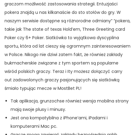
graczom możliwość zastosowania strategii. Entuzjaści
pokera znajdą u nas kilkanaście do sto stołów do gry. W
naszym serwisie dostępne są różnorodne odmiany” “pokera,
takie jak The state of texas Hold’em, Three Greeting card
Poker czy 6+ Poker. Siatkówka to wyjątkowa dyscyplina
sportu, która od lat cieszy się ogromnym zainteresowaniem
w Polsce. Nikogo nie dziwi zatem fakt, że również zakłady
bukmacherskie związane z tym sportem są popularne
wśród polskich graczy. Teraz i Ity możesz dołączyć carry
out zadowolonych graczy pasjonujących się siatkówką
śmiało typując mecze w MostBet PL!
Tak aplikacja, grunzochse również wersja mobilna strony
mają swoje plusy i minusy.
Jest ona kompatybilna z iPhone’ami, iPadami i
komputerami Mac pc.
Gracze mogą zawierać zakłady bezpośrednio mhh