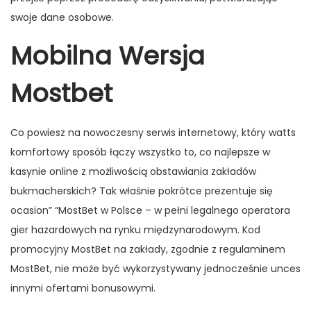
swoje dane osobowe.
Mobilna Wersja
Mostbet
Co powiesz na nowoczesny serwis internetowy, który watts
komfortowy sposób łączy wszystko to, co najlepsze w
kasynie online z możliwością obstawiania zakładów
bukmacherskich? Tak właśnie pokrótce prezentuje się
ocasion” “MostBet w Polsce – w pełni legalnego operatora
gier hazardowych na rynku międzynarodowym. Kod
promocyjny MostBet na zakłady, zgodnie z regulaminem
MostBet, nie może być wykorzystywany jednocześnie unces
innymi ofertami bonusowymi.