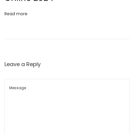
o
A
n
Read more
p
p
2
0
2
3
Leave a Reply
ə
v
ə
z
s
i
z
I
n