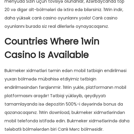
menyuda Sizin üçün tövsiyə olunanlar, Azərbaycanda top
20 və digər alt-bölmələri də ixtira edə bilərsiniz. 1Win indir,
daha yüksək canlı casino oyunlarını yoxla! Canlı casino
oyunlarını burada siz real dilerlərlə oynayacaqsınız.
Countries Where 1win
Casino Is Available
Bukmeker xidmətləri təmin edən mobil tətbiqin endirilməsi
yuxarı bölmədə mübahisə etdiyimiz tətbiqin
endirilməsindən fərqlənmir. 1Win yukle, platformanın mobil
platformasını araşdır! Tətbiqi yükləyib, qeydiyyatı
tamamlayanda isə depozitin 500%-i dəyərində bonus da
qazanacaqsınız. 1Win download, bukmeker xidmətlərindən
mobil telefonda istifadə edin. Bukmeker xidmətlərində daha
tələbatlı bölmələrdən biri Canlı Mərc bölməsidir.