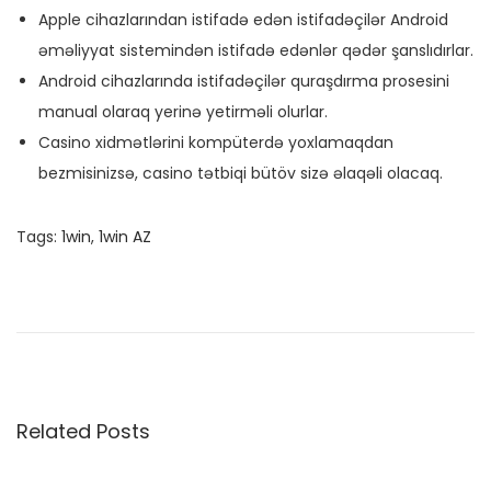
Apple cihazlarından istifadə edən istifadəçilər Android
əməliyyat sistemindən istifadə edənlər qədər şanslıdırlar.
Android cihazlarında istifadəçilər quraşdırma prosesini
manual olaraq yerinə yetirməli olurlar.
Casino xidmətlərini kompüterdə yoxlamaqdan
bezmisinizsə, casino tətbiqi bütöv sizə əlaqəli olacaq.
Tags
:
1win
,
1win AZ
P
P
1
r
w
o
e
i
v
n
s
i
Y
o
ü
Related Posts
t
u
k
s
l