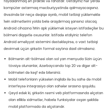
faydalanmaq ən praktiki və rahatdır. Getdiyiniz hər yerdə
kompüter axtarmaq məcburiyyətində qalmayacaqsınız.
Əvəzində bir neçə dəqiqə ayırıb, mobil tətbiqi yükləməklə
1win xidmətlərini yolda belə araşdırmaq şansınız olacaq.
Android cihazına 1Win apk yükləmək istəyən istifadəçilər bu
bölməni diqqətlə oxusunlar. İstifadə etdiyiniz telefon
Android əməliyyat sistemini dəstəkləyirsə, o vaxt tətbiqi
devirmək üçün şirkətin formal saytına daxil olmalısınız.
Bölmənin alt-bölməsi olan sol yan menyuda Sizin üçün
tövsiyə olunanlar, Azərbaycanda top 20 və digər alt-
bölmələri də kəşf edə bilərsiniz.
Mobil telefonların yüksələn inqilabı ilə bu sahə də mobil
interfeysə inteqrasiya olan sahələr sırasına qoşuldu.
Qeyd edək ki, şirkətin rəsmi veb platformasında əlçatan
olan elliklə xidmətlər, habelə funksiyalar oxşarı şəkildə
mobil platformada da əlçatandır.