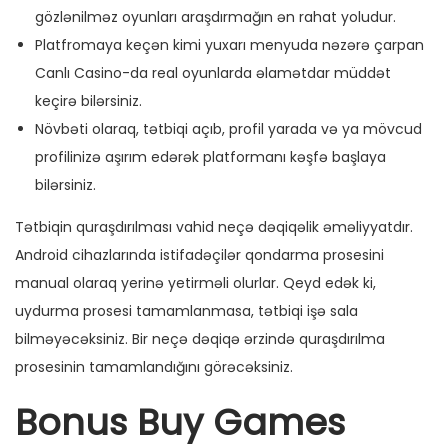
gözlənilməz oyunları araşdırmağın ən rahat yoludur.
Platfromaya keçən kimi yuxarı menyuda nəzərə çarpan
Canlı Casino-da real oyunlarda əlamətdar müddət
keçirə bilərsiniz.
Növbəti olaraq, tətbiqi açıb, profil yarada və ya mövcud
profilinizə aşırım edərək platformanı kəşfə başlaya
bilərsiniz.
Tətbiqin quraşdırılması vahid neçə dəqiqəlik əməliyyatdır.
Android cihazlarında istifadəçilər qondarma prosesini
manual olaraq yerinə yetirməli olurlar. Qeyd edək ki,
uydurma prosesi tamamlanmasa, tətbiqi işə sala
bilməyəcəksiniz. Bir neçə dəqiqə ərzində quraşdırılma
prosesinin tamamlandığını görəcəksiniz.
Bonus Buy Games