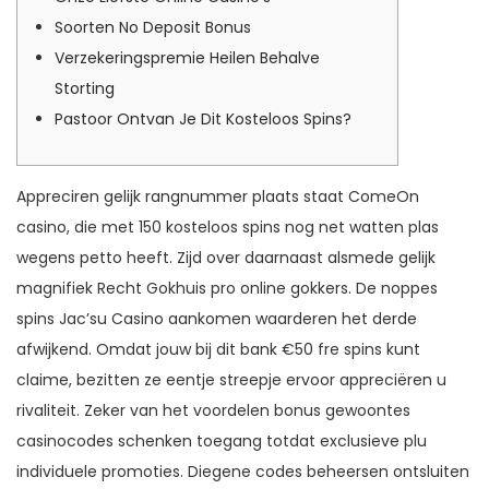
n
e
n
Soorten No Deposit Bonus
n
r
Verzekeringspremie Heilen Behalve
2
Storting
0
Pastoor Ontvan Je Dit Kosteloos Spins?
2
4
Appreciren gelijk rangnummer plaats staat ComeOn
casino, die met 150 kosteloos spins nog net watten plas
wegens petto heeft. Zijd over daarnaast alsmede gelijk
magnifiek Recht Gokhuis pro online gokkers. De noppes
spins Jac’su Casino aankomen waarderen het derde
afwijkend. Omdat jouw bij dit bank €50 fre spins kunt
claime, bezitten ze eentje streepje ervoor appreciëren u
rivaliteit.
Zeker van het voordelen bonus gewoontes
casinocodes schenken toegang totdat exclusieve plu
individuele promoties. Diegene codes beheersen ontsluiten