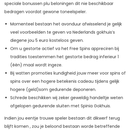
speciale bonussen plu beloningen dit nie beschikbaar
bedragen voordat gewone toneelspeler.
Momenteel bestaan het avonduur afwisselend je gelijk
veel voorbeelden te geven va Nederlands gokhuis’s
diegene jou 5 euro kosteloos geven.
Om u gestorte actief va het Free Spins appreciren bij
tradities toestemmen het gestorte bedrag inferieur 1
(één) maal wordt ingeze.
Bij watten promoties kundigheid jouw meer voor spins of
spins over een hogere betekenis cadeau tijdens gelijk
hogere (geld)som gedurende deponeren.
Schrede beschikken wij zeker geweldig handeltje weten
afgelopen gedurende sluiten met Spinia Gokhuis.
Indien jou eentje trouwe speler bestaan dit dikwerf terug
blijft komen , zou je beloond bestaan worde betreffende