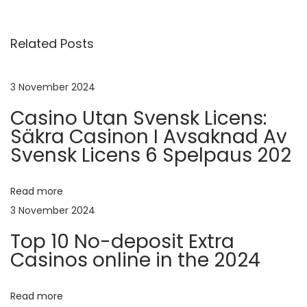
v
p
s
i
s
Related Posts
o
:
t
u
/
s
/
3 November 2024
n
p
k
Casino Utan Svensk Licens:
o
i
a
Säkra Casinon I Avsaknad Av
s
n
Svensk Licens 6 Spelpaus 202
t
g
v
:
d
Read more
o
i
3 November 2024
m
Top 10 No-deposit Extra
-
g
Casinos online in the 2024
c
o
a
n
Read more