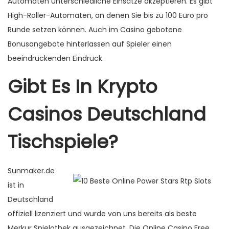
Automaten unterschiedliche Einsätze akzeptieren. Es gibt
High-Roller-Automaten, an denen Sie bis zu 100 Euro pro
Runde setzen können. Auch im Casino gebotene
Bonusangebote hinterlassen auf Spieler einen
beeindruckenden Eindruck.
Gibt Es In Krypto
Casinos Deutschland
Tischspiele?
Sunmaker.de
ist in
Deutschland
offiziell lizenziert und wurde von uns bereits als beste
Merkur Spielothek ausgezeichnet. Die Online Casino Free