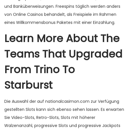
und Banküberweisungen. Freespins täglich werden anders
von Online Casinos behandelt, als Freispiele im Rahmen
eines Willkommensbonus Paketes mit einer Einzahlung.
Learn More About The
Teams That Upgraded
From Trino To
Starburst
Die Auswahl der auf nationalcasimon.com zur Verfügung
gestellten Slots kann sich ebenso sehen lassen. Es erwarten
Sie Video-Slots, Retro-Slots, Slots mit höherer
Walzenanzahl, progressive Slots und progressive Jackpots