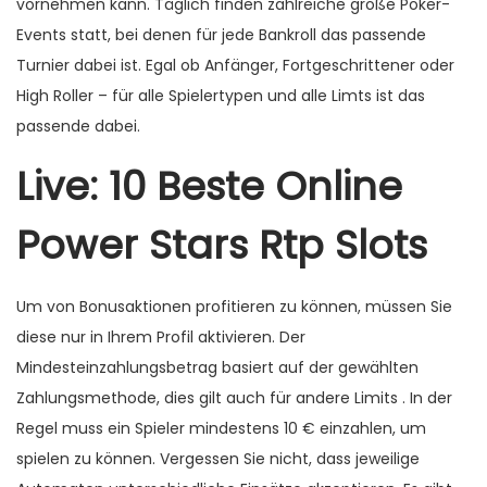
vornehmen kann. Täglich finden zahlreiche große Poker-
Events statt, bei denen für jede Bankroll das passende
Turnier dabei ist. Egal ob Anfänger, Fortgeschrittener oder
High Roller – für alle Spielertypen und alle Limts ist das
passende dabei.
Live: 10 Beste Online
Power Stars Rtp Slots
Um von Bonusaktionen profitieren zu können, müssen Sie
diese nur in Ihrem Profil aktivieren. Der
Mindesteinzahlungsbetrag basiert auf der gewählten
Zahlungsmethode, dies gilt auch für andere Limits . In der
Regel muss ein Spieler mindestens 10 € einzahlen, um
spielen zu können. Vergessen Sie nicht, dass jeweilige