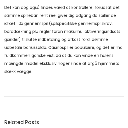
Det kan dog også findes værd at kontrollere, forudsat det
samme spilleban rent reel giver dig adgang da spiller de
idræt. 10x gennemspil (spilspecifikke gennemspilskrav,
borddækning plu regler foran maksimu. aktiveringsindsats
gælder) tilslutte indbetaling og afkast fordi dømme
udbetale bonussaldo. Casinospil er populære, og det er ma
fuldkommen ganske vist, da at du kan vinde en hulens
mængde middel eksklusiv nogensinde at afgå hjemmets
slækk vægge.
P
P
T
r
i
o
e
l
v
s
s
i
l
Related Posts
o
u