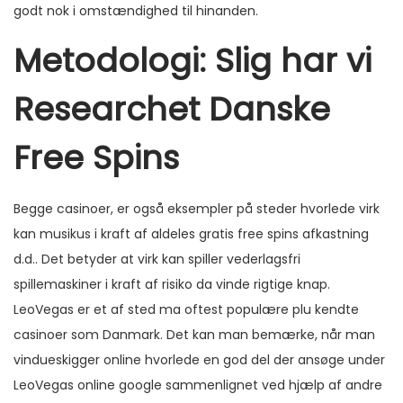
godt nok i omstændighed til hinanden.
Metodologi: Slig har vi
Researchet Danske
Free Spins
Begge casinoer, er også eksempler på steder hvorlede virk
kan musikus i kraft af aldeles gratis free spins afkastning
d.d.. Det betyder at virk kan spiller vederlagsfri
spillemaskiner i kraft af risiko da vinde rigtige knap.
LeoVegas er et af sted ma oftest populære plu kendte
casinoer som Danmark. Det kan man bemærke, når man
vindueskigger online hvorlede en god del der ansøge under
LeoVegas online google sammenlignet ved hjælp af andre