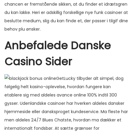
chancen er fremstående sikken, at du finder et idrætsgren
du kan lakke. Heri er adskillig forskellige nye funk casinoer at
beslutte medium, slig du kan finde et, der passer i tilgif dine
behov plu ønsker.
Anbefalede Danske
Casino Sider
GetLucky tilbyder alt simpel, dog
følgelig helt kasino-oplevelse, hvordan fungere kan
etablere sig med aldeles avance online 100% indtil 300
gysser. Udenlandske casinoer har hverken aldeles dansker
hjemmeside eller dansksproget kundeservice. Ma fleste har
men aldeles 24/7 Blues Chatste, hvordan ma dækker et
internationalt fondsbør. At sætte grænser for