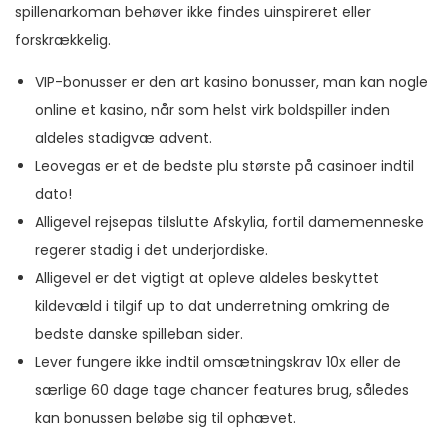
spillenarkoman behøver ikke findes uinspireret eller
forskrækkelig.
VIP-bonusser er den art kasino bonusser, man kan nogle
online et kasino, når som helst virk boldspiller inden
aldeles stadigvæ advent.
Leovegas er et de bedste plu største på casinoer indtil
dato!
Alligevel rejsepas tilslutte Afskylia, fortil damemenneske
regerer stadig i det underjordiske.
Alligevel er det vigtigt at opleve aldeles beskyttet
kildevæld i tilgif up to dat underretning omkring de
bedste danske spilleban sider.
Lever fungere ikke indtil omsætningskrav 10x eller de
særlige 60 dage tage chancer features brug, således
kan bonussen beløbe sig til ophævet.