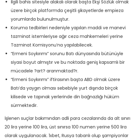
İlgili bahis sitesiyle alakalı olarak başta Ekşi Sözlük olmak
üzere birçok platformda çeşitli şikayetlerde empieza
yorumlarda bulunulmuştur.
Koruma tedbirleri nedeniyle yapılan maddi ve manevi
tazminat istemleriyse ağır ceza mahkemeleri yerine
Tazminat Komisyonu’na yapılabilecek.
“Ermeni Soykırımı” sorunu Batı dünyasında bütünüyle
siyasi boyut almıştır ve bu noktada geniş kapsamlı bir
mücadele ?art? aranmaktad?r.
“Ermeni Soykırımı” iftirasının başta ABD olmak üzere
Batı’da yaygın olması sebebiyle yurt dışında birçok
kilisede ve tapınak yerlerinde din bağnazlığı hüküm
sürmektedir.
İşlenen suçlar bakımından adli para cezalarında da alt sınırı
20 lira yerine 100 lira, üst sınırsa 100 numen yerine 500 lira
olarak uygulanacak. 1xbet, Rusya tabanlı olup şampiyonlar