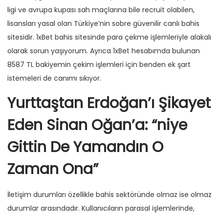
ligi ve avrupa kupası sah maçlarına bile recruit olabilen,
lisansları yasal olan Türkiye’nin sobre güvenilir canlı bahis
sitesidir. 1xBet bahis sitesinde para çekme işlemleriyle alakalı
olarak sorun yaşıyorum. Ayrıca 1xBet hesabımda bulunan
8587 TL bakiyemin çekim işlemleri için benden ek şart
istemeleri de canımı sıkıyor.
Yurttaştan Erdoğan’ı Şikayet
Eden Sinan Oğan’a: “niye
Gittin De Yamandın O
Zaman Ona”
İletişim durumları özellikle bahis sektöründe olmaz ise olmaz
durumlar arasındadır. Kullanıcıların parasal işlemlerinde,