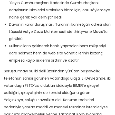
“Sayın Cumhurbaşkanı ifadesinde Cumhurbaşkanı
adaylarının isimlerini sıralarken bizim için, onu söylemeye
haine gerek yok demişti” dedi.
Davanın karar duruşması, Turan’ın ikametgâh adresi olan
Lâpseki Asliye Ceza Mahkemesi’nde thirty-one Mayıs’ta
görüldü.
Kullanıcıların çekinerek bahis yapmaları hem müşteriyi
dara sokmaz hem de web site yöneticilerinin kazanç
empieza kayıp risklerini arttırır ve azaltır.
Soruşturmayı bu iki delil üzerinden yürüten başsavcılık,
telefonun sahibi görünen vatandaşa ulaştı. E-Devleti’nde, iki
vatandaşın FETÖ’cü oldukları iddiasıyla BİMER’e şikayet
edildiğini, şikayetçinin de kendisi olduğunu gören
Yalçınkaya, soluğu savcılıkta aldı. Koruma tedbirleri
nedeniyle yapılan maddi ve manevi tazminat istemleriyse
ağır ceza mahkemeleri yerine Tazminat Komisyonu’na