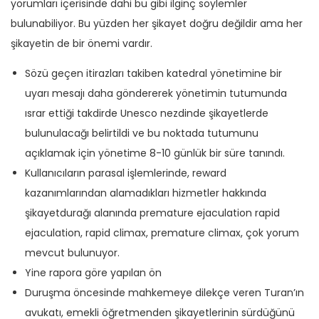
yorumları içerisinde dahi bu gibi ilginç söylemler
bulunabiliyor. Bu yüzden her şikayet doğru değildir ama her
şikayetin de bir önemi vardır.
Sözü geçen itirazları takiben katedral yönetimine bir
uyarı mesajı daha göndererek yönetimin tutumunda
ısrar ettiği takdirde Unesco nezdinde şikayetlerde
bulunulacağı belirtildi ve bu noktada tutumunu
açıklamak için yönetime 8-10 günlük bir süre tanındı.
Kullanıcıların parasal işlemlerinde, reward
kazanımlarından alamadıkları hizmetler hakkında
şikayetdurağı alanında premature ejaculation rapid
ejaculation, rapid climax, premature climax, çok yorum
mevcut bulunuyor.
Yine rapora göre yapılan ön
Duruşma öncesinde mahkemeye dilekçe veren Turan’ın
avukatı, emekli öğretmenden şikayetlerinin sürdüğünü