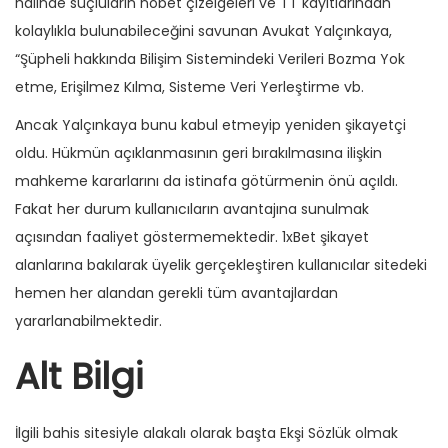
halinde suçluların nöbet çizelgeleri ve TT kayıtlarından
kolaylıkla bulunabileceğini savunan Avukat Yalçınkaya,
“Şüpheli hakkında Bilişim Sistemindeki Verileri Bozma Yok
etme, Erişilmez Kılma, Sisteme Veri Yerleştirme vb.
Ancak Yalçınkaya bunu kabul etmeyip yeniden şikayetçi
oldu. Hükmün açıklanmasının geri bırakılmasına ilişkin
mahkeme kararlarını da istinafa götürmenin önü açıldı.
Fakat her durum kullanıcıların avantajına sunulmak
açısından faaliyet göstermemektedir. 1xBet şikayet
alanlarına bakılarak üyelik gerçekleştiren kullanıcılar sitedeki
hemen her alandan gerekli tüm avantajlardan
yararlanabilmektedir.
Alt Bilgi
İlgili bahis sitesiyle alakalı olarak başta Ekşi Sözlük olmak