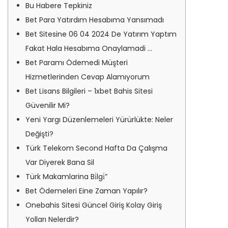
Bu Habere Tepkiniz
Bet Para Yatırdım Hesabıma Yansımadı
Bet Sitesine 06 04 2024 De Yatırım Yaptım
Fakat Hala Hesabıma Onaylamadi …
Bet Paramı Ödemedi Müşteri
Hizmetlerinden Cevap Alamıyorum
Bet Lisans Bilgileri – 1xbet Bahis Sitesi
Güvenilir Mi?
Yeni Yargı Düzenlemeleri Yürürlükte: Neler
Değişti?
Türk Telekom Second Hafta Da Çalışma
Var Diyerek Bana Sil
Türk Makamlarina Bi̇lgi̇”
Bet Ödemeleri Eine Zaman Yapılır?
Onebahis Sitesi Güncel Giriş Kolay Giriş
Yolları Nelerdir?