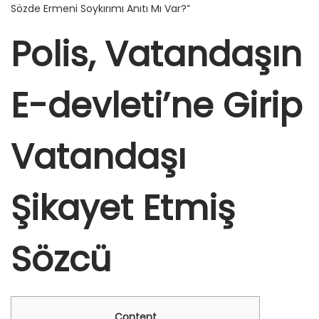
e
u
e
Sözde Ermeni Soykırımı Anıtı Mı Var?”
n
d
s
d
Polis, Vatandaşın
o
t
i
n
2
n
0
E-devleti’ne Girip
2
4
Vatandaşı
Şikayet Etmiş
Sözcü
Content