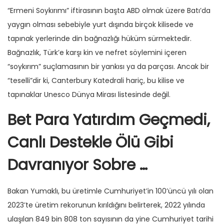
“Ermeni Soykırımı” iftirasının başta ABD olmak üzere Batı’da
yaygın olması sebebiyle yurt dışında birçok kilisede ve
tapınak yerlerinde din bağnazlığı hüküm sürmektedir.
Bağnazlık, Türk’e karşı kin ve nefret söylemini içeren
“soykırım” suçlamasının bir yankısı ya da parçası. Ancak bir
“teselli”dir ki, Canterbury Katedrali hariç, bu kilise ve
tapınaklar Unesco Dünya Mirası listesinde değil.
Bet Para Yatırdım Geçmedi,
Canlı Destekle Ölü Gibi
Davranıyor Sobre …
Bakan Yumaklı, bu üretimle Cumhuriyet’in 100’üncü yılı olan
2023’te üretim rekorunun kırıldığını belirterek, 2022 yılında
ulaşılan 849 bin 808 ton sayısının da yine Cumhuriyet tarihi