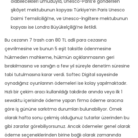
olabilecekleri umuduyla, Unesco-Paris’e gönderilen
şikâyet mektubunun kopyası Türkiye’nin Paris Unesco
Daimi Temsilciliği’ne, ve Unesco-İngiltere mektubunun
kopyası ise Londra Büyükelçiliği’ne iletildi.
Bu cezanın 7 trash can 80 TL adli para cezasına
çevrilmesine ve bunun 5 eşit taksitle ödenmesine
hükmeden mahkeme, hükmün açıklanmasının geri
bırakılmasına ve sanığın a few yıl süreyle denetim süresine
tabi tutulmasına karar verdi. Softec Digital sayesinde
oynadığınız oyunlarının ödemeleri ise kolay yapılmaktadır.
Hızlı bir çekim aracı kullanıldığı takdirde anında veya ilk 1
sewaktu içerisinde ödeme yapan firma ödeme aracına
göre iş gününe sarkıtma durumları bulunabiliyor. Örnek
olarak hafta sonu çekmiş olduğunuz tutarlar üzerinden bu
gibi zararlar görebiliyorsunuz. Ancak ödemeler genel olarak
ödeme seçeneklerinden birine bağlı olarak zamanında