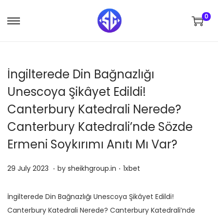
0
S
S
k
k
i
i
p
p
İngilterede Din Bağnazlığı
t
t
Unescoya Şikâyet Edildi!
o
o
Canterbury Katedrali Nerede?
n
c
a
o
Canterbury Katedrali’nde Sözde
v
n
Ermeni Soykırımı Anıtı Mı Var?
i
t
g
e
.
.
P
4
P
29 July 2023
by
sheikhgroup.in
1xbet
a
n
o
A
o
t
t
s
u
s
İngilterede Din Bağnazlığı Unescoya Şikâyet Edildi!
i
t
g
t
Canterbury Katedrali Nerede? Canterbury Katedrali’nde
o