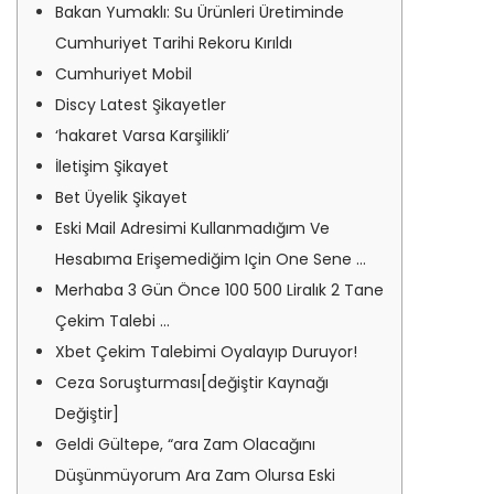
Bakan Yumaklı: Su Ürünleri Üretiminde
Cumhuriyet Tarihi Rekoru Kırıldı
Cumhuriyet Mobil
Discy Latest Şikayetler
‘hakaret Varsa Karşilikli’
İletişim Şikayet
Bet Üyelik Şikayet
Eski Mail Adresimi Kullanmadığım Ve
Hesabıma Erişemediğim Için One Sene …
Merhaba 3 Gün Önce 100 500 Liralık 2 Tane
Çekim Talebi …
Xbet Çekim Talebimi Oyalayıp Duruyor!
Ceza Soruşturması[değiştir Kaynağı
Değiştir]
Geldi Gültepe, “ara Zam Olacağını
Düşünmüyorum Ara Zam Olursa Eski