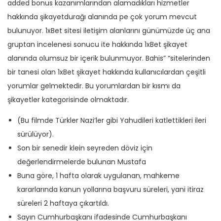
added bonus kazanımlarından alamadıkları hizmetler
hakkında şikayetdurağı alanında pe çok yorum mevcut
bulunuyor. 1xBet sitesi iletişim alanlarını günümüzde üç ana
gruptan incelenesi sonucu ite hakkında 1xBet şikayet
alanında olumsuz bir içerik bulunmuyor. Bahis” “sitelerinden
bir tanesi olan 1xBet şikayet hakkında kullanıcılardan çeşitli
yorumlar gelmektedir. Bu yorumlardan bir kısmı da
şikayetler kategorisinde olmaktadır.
(Bu filmde Türkler Nazi’ler gibi Yahudileri katlettikleri ileri
sürülüyor).
Son bir senedir klein seyreden döviz için
değerlendirmelerde bulunan Mustafa
Buna göre, 1 hafta olarak uygulanan, mahkeme
kararlarında kanun yollarına başvuru süreleri, yani itiraz
süreleri 2 haftaya çıkartıldı.
Sayın Cumhurbaşkanı ifadesinde Cumhurbaşkanı