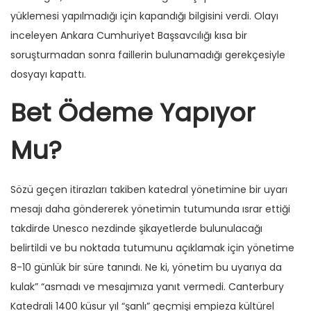
yüklemesi yapılmadığı için kapandığı bilgisini verdi. Olayı
inceleyen Ankara Cumhuriyet Başsavcılığı kısa bir
soruşturmadan sonra faillerin bulunamadığı gerekçesiyle
dosyayı kapattı.
Bet Ödeme Yapıyor
Mu?
Sözü geçen itirazları takiben katedral yönetimine bir uyarı
mesajı daha göndererek yönetimin tutumunda ısrar ettiği
takdirde Unesco nezdinde şikayetlerde bulunulacağı
belirtildi ve bu noktada tutumunu açıklamak için yönetime
8-10 günlük bir süre tanındı. Ne ki, yönetim bu uyarıya da
kulak” “asmadı ve mesajımıza yanıt vermedi. Canterbury
Katedrali 1400 küsur yıl “şanlı” geçmişi empieza kültürel