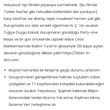
Holywood-tipi filmleri piyasaya sürmektedir. (Bu filmde
Türkler Nazi’ler gibi Yahudileri katlettikleri ileri sürülüyor).
Karşı taraftan ise direniş, tepki, maalesef hemen yok gibi.
Duruşmada söz alan emekli öğretmen N. Ç. ‘nin avukatı
Tuğçe Duygu Köksal, duruşmanın görüldüğü thirty-one
Mayıs ve bir gün öncesinde Lapseki Asliye Ceza
Mahkemesi’nde Bülent Turan’ın şikayetiyle 120 kişiye açılan
davanın görüldüğüne dikkati çekti
https://1xbet-tr-
slot.com
.
Müşteri hizmetleri ile iletişime geçip durumu anlattım.
Soruşturmanın genişletilmesi halinde suçluların nöbet
çizelgeleri ve TT kayıtlarından kolaylıkla bulunabileceğini
savunan Avukat Yalçınkaya, “Şüpheli hakkında Bilişim
Sistemindeki Verileri Bozma Yok etme, Erişilmez Kılma,
Sisteme Veri Yerleştirme vb.