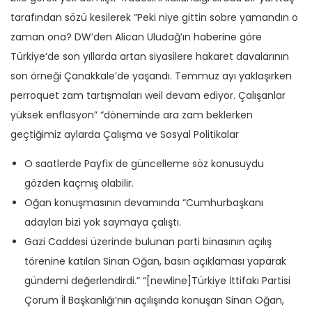
tarafından sözü kesilerek ”Peki niye gittin sobre yamandın o
zaman ona? DW’den Alican Uludağ’ın haberine göre
Türkiye’de son yıllarda artan siyasilere hakaret davalarının
son örneği Çanakkale’de yaşandı. Temmuz ayı yaklaşırken
perroquet zam tartışmaları weil devam ediyor. Çalışanlar
yüksek enflasyon” “döneminde ara zam beklerken
geçtiğimiz aylarda Çalışma ve Sosyal Politikalar
O saatlerde Payfix de güncelleme söz konusuydu
gözden kaçmış olabilir.
Oğan konuşmasının devamında “Cumhurbaşkanı
adayları bizi yok saymaya çalıştı.
Gazi Caddesi üzerinde bulunan parti binasının açılış
törenine katılan Sinan Oğan, basın açıklaması yaparak
gündemi değerlendirdi.” “[newline]Türkiye İttifakı Partisi
Çorum İl Başkanlığı’nın açılışında konuşan Sinan Oğan,