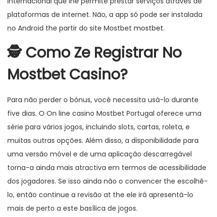
internacional que lhe permite prestar serviços através de
plataformas de internet. Não, a app só pode ser instalada
no Android the partir do site Mostbet
mostbet
.
🕵️ Como Ze Registrar No
Mostbet Casino?
Para não perder o bónus, você necessita usá-lo durante
five dias. O On line casino Mostbet Portugal oferece uma
série para vários jogos, incluindo slots, cartas, roleta, e
muitas outras opções. Além disso, a disponibilidade para
uma versão móvel e de uma aplicação descarregável
torna-a ainda mais atractiva em termos de acessibilidade
dos jogadores. Se isso ainda não o convencer the escolhê-
lo, então continue a revisão at the ele irá apresentá-lo
mais de perto a este basílica de jogos.