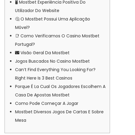
🖥️ Mostbet Experiência Positiva Do
Utilizador Do Website
🤔 O Mostbet Possui Uma Aplicação
Móvel?
📑 Como Verificamos O Casino Mostbet
Portugal?
🌃 Visão Geral Da Mostbet
Jogos Buscados No Casino Mostbet
Can’t Find Everything You Looking For?
Right Here Is 3 Best Casinos
Porque É La Cual Os Jogadores Escolhem A
Casa De Apostas Mostbet
Como Pode Começar A Jogar
Mostbet Diversos Jogos De Cartas E Sobre
Mesa