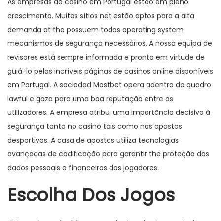
As empresas de casino em Portugal estão em pleno
crescimento. Muitos sítios net estão aptos para a alta
demanda at the possuem todos operating system
mecanismos de segurança necessários. A nossa equipa de
revisores está sempre informada e pronta em virtude de
guiá-lo pelas incríveis páginas de casinos online disponíveis
em Portugal. A sociedad Mostbet opera adentro do quadro
lawful e goza para uma boa reputação entre os
utilizadores. A empresa atribui uma importância decisivo à
segurança tanto no casino tais como nas apostas
desportivas. A casa de apostas utiliza tecnologias
avançadas de codificação para garantir the proteção dos
dados pessoais e financeiros dos jogadores.
Escolha Dos Jogos