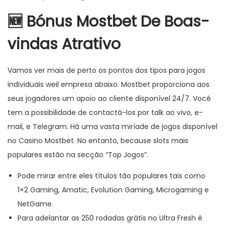
🆕 Bónus Mostbet De Boas-
vindas Atrativo
Vamos ver mais de perto os pontos dos tipos para jogos
individuais weil empresa abaixo. Mostbet proporciona aos
seus jogadores um apoio ao cliente disponível 24/7. Você
tem a possibilidade de contactá-los por talk ao vivo, e-
mail, e Telegram. Há uma vasta miríade de jogos disponível
no Casino Mostbet. No entanto, because slots mais
populares estão na secção “Top Jogos”.
Pode mirar entre eles títulos tão populares tais como
1×2 Gaming, Amatic, Evolution Gaming, Microgaming e
NetGame.
Para adelantar as 250 rodadas grátis no Ultra Fresh é