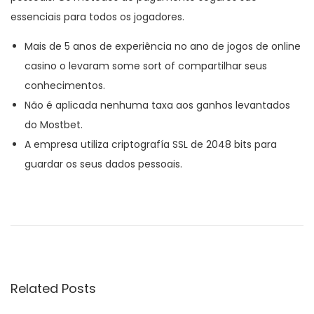
essenciais para todos os jogadores.
Mais de 5 anos de experiência no ano de jogos de online
casino o levaram some sort of compartilhar seus
conhecimentos.
Não é aplicada nenhuma taxa aos ganhos levantados
do Mostbet.
A empresa utiliza criptografía SSL de 2048 bits para
guardar os seus dados pessoais.
P
P
Л
r
у
o
e
ч
v
ш
s
i
е
Related Posts
o
е
u
О