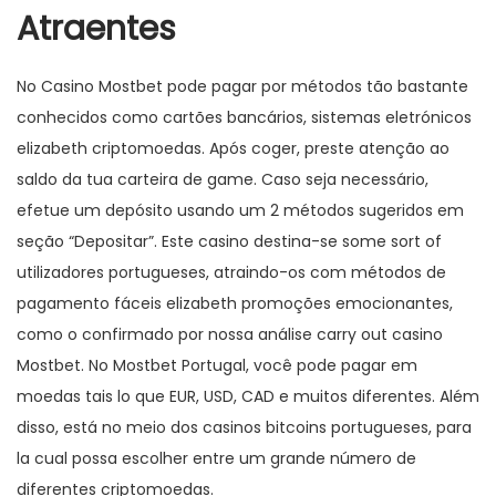
Atraentes
No Casino Mostbet pode pagar por métodos tão bastante
conhecidos como cartões bancários, sistemas eletrónicos
elizabeth criptomoedas. Após coger, preste atenção ao
saldo da tua carteira de game. Caso seja necessário,
efetue um depósito usando um 2 métodos sugeridos em
seção “Depositar”. Este casino destina-se some sort of
utilizadores portugueses, atraindo-os com métodos de
pagamento fáceis elizabeth promoções emocionantes,
como o confirmado por nossa análise carry out casino
Mostbet. No Mostbet Portugal, você pode pagar em
moedas tais lo que EUR, USD, CAD e muitos diferentes. Além
disso, está no meio dos casinos bitcoins portugueses, para
la cual possa escolher entre um grande número de
diferentes criptomoedas.