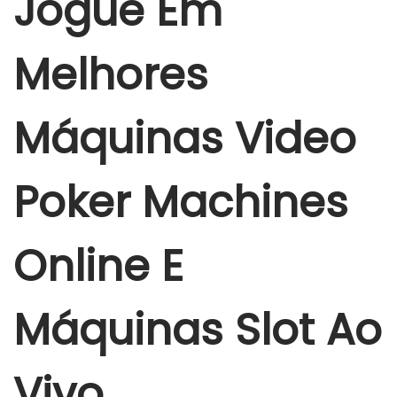
Jogue Em
b
n
e
Melhores
r
2
0
Máquinas Video
2
4
Poker Machines
Online E
Máquinas Slot Ao
Vivo