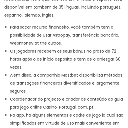
disponível em também de 35 línguas, incluindo português,
espanhol, alemão, inglês.
Para sacar recurso financeiro, você também tem a
possibilidade de usar Astropay, transferência bancária,
Webmoney at the outros.
Os jogadores recebem os seus bónus no prazo de 72
horas após o de início depósito e têm de o arriesgar 60
vezes.
Além disso, a companhia Mostbet disponibiliza métodos
de transações financeiras diversificados e largamente
seguros.
Coordenador do projecto e criador de conteúdo do guia
para jogo online Casino-Portugal. com. pt.
Na app, há alguns elementos e cadre de jogo la cual são
simplificados em virtude de uso mais conveniente em