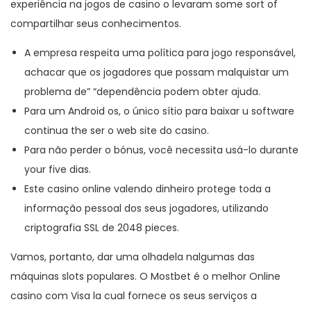
experiência na jogos de casino o levaram some sort of
compartilhar seus conhecimentos.
A empresa respeita uma política para jogo responsável,
achacar que os jogadores que possam malquistar um
problema de” “dependência podem obter ajuda.
Para um Android os, o único sítio para baixar u software
continua the ser o web site do casino.
Para não perder o bónus, você necessita usá-lo durante
your five dias.
Este casino online valendo dinheiro protege toda a
informação pessoal dos seus jogadores, utilizando
criptografia SSL de 2048 pieces.
Vamos, portanto, dar uma olhadela nalgumas das
máquinas slots populares. O Mostbet é o melhor Online
casino com Visa la cual fornece os seus serviços a