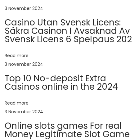
t
s
н
3 November 2024
n
p
л
Casino Utan Svensk Licens:
o
а
Säkra Casinon I Avsaknad Av
a
s
й
Svensk Licens 6 Spelpaus 202
t
н
v
:
К
Read more
а
i
3 November 2024
з
Top 10 No-deposit Extra
и
g
Casinos online in the 2024
н
о
a
И
Read more
С
3 November 2024
t
л
Online slots games For real
о
i
Money Legitimate Slot Game
т