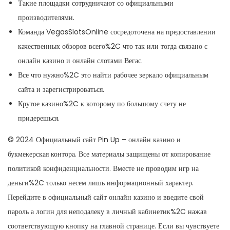
Такие площадки сотрудничают со официальными
производителями.
Команда VegasSlotsOnline сосредоточена на предоставлении
качественных обзоров всего%2C что так или тогда связано с
онлайн казино и онлайн слотами Вегас.
Все что нужно%2C это найти рабочее зеркало официальным
сайта и зарегистрироваться.
Крутое казино%2C к которому по большому счету не
придерешься.
© 2024 Официальный сайт Pin Up – онлайн казино и
букмекерская контора. Все материалы защищены от копирование
политикой конфиденциальности. Вместе не проводим игр на
деньги%2C только несем лишь информационный характер.
Перейдите в официальный сайт онлайн казино и введите свой
пароль а логин для неподалеку в личный кабинетик%2C нажав
соответствующую кнопку на главной странице. Если вы чувствуете