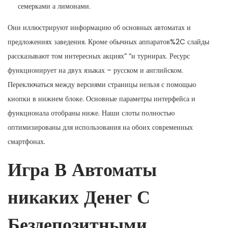
семерками а лимонами.
Они иллюстрируют информацию об основных автоматах и
предложениях заведения. Кроме обычных аппаратов%2C слайды
рассказывают том интересных акциях” “и турнирах. Ресурс
функционирует на двух языках – русском и английском.
Переключаться между версиями страницы нельзя с помощью
кнопки в нижнем блоке. Основные параметры интерфейса и
функционала отобраны ниже. Наши слоты полностью
оптимизированы для использования на обоих современных
смартфонах.
Игра В Автоматы
никаких Денег С
Бездепозитными