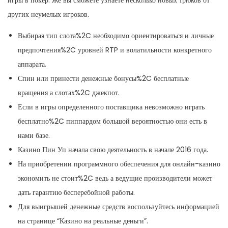
игры в покер. Же вы сможете узнаете несколько новых трюков от
других неумелых игроков.
Выбирая тип слота%2C необходимо ориентироваться и личные
предпочтения%2C уровней RTP и волатильности конкретного
аппарата.
Спин или принести денежные бонусы%2C бесплатные
вращения а слотах%2C джекпот.
Если в игры определенного поставщика невозможно играть
бесплатно%2C пиппардом большой вероятностью они есть в
нами базе.
Казино Пин Уп начала свою деятельность в начале 2016 года.
На приобретении программного обеспечения для онлайн-казино
экономить не стоит%2C ведь а ведущие производители может
дать гарантию бесперебойной работы.
Для выигрышей денежные средств воспользуйтесь информацией
на странице “Казино на реальные деньги”.