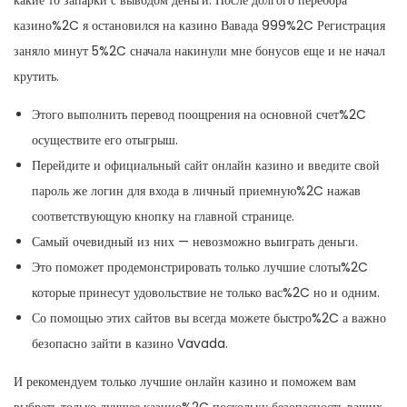
какие то запарки с выводом деньги. После долгого перебора
казино%2C я остановился на казино Вавада 999%2C Регистрация
заняло минут 5%2C сначала накинули мне бонусов еще и не начал
крутить.
Этого выполнить перевод поощрения на основной счет%2C
осуществите его отыгрыш.
Перейдите и официальный сайт онлайн казино и введите свой
пароль же логин для входа в личный приемную%2C нажав
соответствующую кнопку на главной странице.
Самый очевидный из них — невозможно выиграть деньги.
Это поможет продемонстрировать только лучшие слоты%2C
которые принесут удовольствие не только вас%2C но и одним.
Со помощью этих сайтов вы всегда можете быстро%2C а важно
безопасно зайти в казино Vavada.
И рекомендуем только лучшие онлайн казино и поможем вам