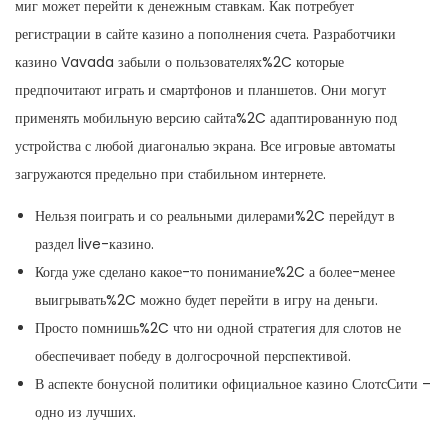
миг может перейти к денежным ставкам. Как потребует
регистрации в сайте казино а пополнения счета. Разработчики
казино Vavada забыли о пользователях%2C которые
предпочитают играть и смартфонов и планшетов. Они могут
применять мобильную версию сайта%2C адаптированную под
устройства с любой диагональю экрана. Все игровые автоматы
загружаются предельно при стабильном интернете.
Нельзя поиграть и со реальными дилерами%2C перейдут в
раздел live-казино.
Когда уже сделано какое-то понимание%2C а более-менее
выигрывать%2C можно будет перейти в игру на деньги.
Просто помнишь%2C что ни одной стратегия для слотов не
обеспечивает победу в долгосрочной перспективой.
В аспекте бонусной политики официальное казино СлотсСити –
одно из лучших.