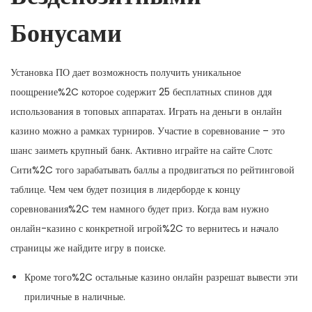
Бонусами
Установка ПО дает возможность получить уникальное
поощрение%2C которое содержит 25 бесплатных спинов ддя
использования в топовых аппаратах. Играть на деньги в онлайн
казино можно а рамках турниров. Участие в соревнование – это
шанс заиметь крупный банк. Активно играйте на сайте Слотс
Сити%2C того зарабатывать баллы а продвигаться по рейтинговой
таблице. Чем чем будет позиция в лидерборде к концу
соревнования%2C тем намного будет приз. Когда вам нужно
онлайн-казино с конкретной игрой%2C то вернитесь и начало
страницы же найдите игру в поиске.
Кроме того%2C остальные казино онлайн разрешат вывести эти
приличные в наличные.