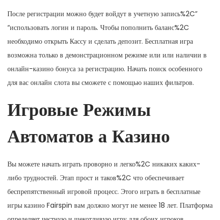
После регистрации можно будет войдут в учетную запись%2C”
“использовать логин и пароль. Чтобы пополнить баланс%2C
необходимо открыть Кассу и сделать депозит. Бесплатная игра
возможна только в демонстрационном режиме или или наличии в
онлайн-казино бонуса за регистрацию. Начать поиск особенного
для вас онлайн слота вы сможете с помощью наших фильтров.
Игровые Режимы
Автоматов а Казино
Вы можете начать играть проворно и легко%2C никаких каких-
либо трудностей. Этап прост и таков%2C что обеспечивает
беспрепятственный игровой процесс. Этого играть в бесплатные
игры казино Fairspin вам должно могут не менее 18 лет. Платформа
определяет честную и щекотливую игру для обоих игроков.