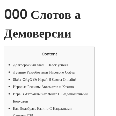
2
n
000 Слотов а
4
Демоверсии
Content
Долгосрочный этап – Залог успеха
Лучшие Разработчики Игрового Софта
Slots City%3A Играй В Слоты Онлайн!
Игровые Режимы Автоматов и Казино
Игра В Автоматы нет Денег С Бездепозитными
Бонусами
Как Подобрать Казино С Надежными
Слотами%3F