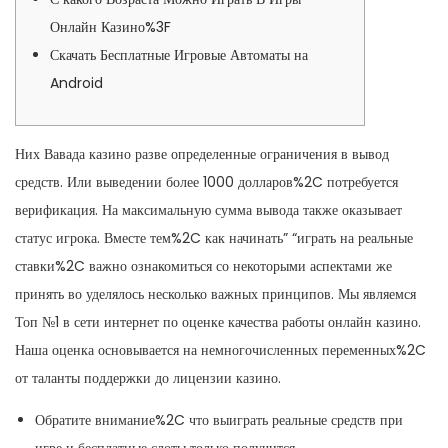
Онлайн Казино%3F
Скачать Бесплатные Игровые Автоматы на
Android
Них Вавада казино разве определенные ограничения в вывод
средств. Или выведении более 1000 долларов%2C потребуется
верификация. На максимальную сумма вывода также оказывает
статус игрока. Вместе тем%2C как начинать” “играть на реальные
ставки%2C важно ознакомиться со некоторыми аспектами же
принять во уделялось несколько важных принципов. Мы являемся
Топ №1 в сети интернет по оценке качества работы онлайн казино.
Наша оценка основывается на немногочисленных переменных%2C
от таланты поддержки до лицензии казино.
Обратите внимание%2C что выиграть реальные средств при