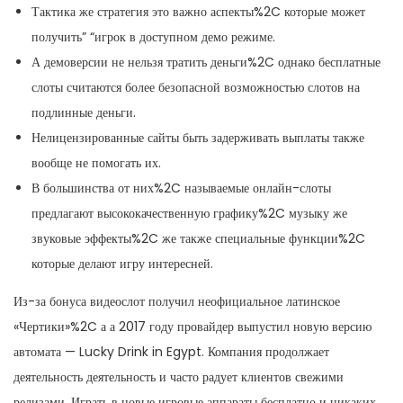
Тактика же стратегия это важно аспекты%2C которые может
получить” “игрок в доступном демо режиме.
А демоверсии не нельзя тратить деньги%2C однако бесплатные
слоты считаются более безопасной возможностью слотов на
подлинные деньги.
Нелицензированные сайты быть задерживать выплаты также
вообще не помогать их.
В большинства от них%2C называемые онлайн-слоты
предлагают высококачественную графику%2C музыку же
звуковые эффекты%2C же также специальные функции%2C
которые делают игру интересней.
Из-за бонуса видеослот получил неофициальное латинское
«Чертики»%2C а а 2017 году провайдер выпустил новую версию
автомата — Lucky Drink in Egypt. Компания продолжает
деятельность деятельность и часто радует клиентов свежими
релизами. Играть в новые игровые аппараты бесплатно и никаких