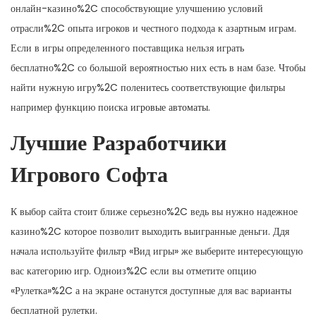
онлайн-казино%2C способствующие улучшению условий
отрасли%2C опыта игроков и честного подхода к азартным играм.
Если в игры определенного поставщика нельзя играть
бесплатно%2C со большой вероятностью них есть в нам базе. Чтобы
найти нужную игру%2C поленитесь соответствующие фильтры
например функцию поиска
игровые автоматы
.
Лучшие Разработчики
Игрового Софта
К выбор сайта стоит ближе серьезно%2C ведь вы нужно надежное
казино%2C которое позволит выходить выигранные деньги. Ддя
начала используйте фильтр «Вид игры» же выберите интересующую
вас категорию игр. Одноиз%2C если вы отметите опцию
«Рулетка»%2C а на экране останутся доступные для вас варианты
бесплатной рулетки.