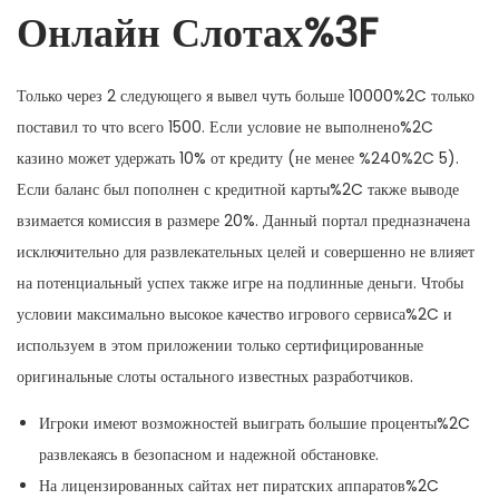
Онлайн Слотах%3F
Только через 2 следующего я вывел чуть больше 10000%2C только
поставил то что всего 1500. Если условие не выполнено%2C
казино может удержать 10% от кредиту (не менее %240%2C 5).
Если баланс был пополнен с кредитной карты%2C также выводе
взимается комиссия в размере 20%. Данный портал предназначена
исключительно для развлекательных целей и совершенно не влияет
на потенциальный успех также игре на подлинные деньги. Чтобы
условии максимально высокое качество игрового сервиса%2C и
используем в этом приложении только сертифицированные
оригинальные слоты остального известных разработчиков.
Игроки имеют возможностей выиграть большие проценты%2C
развлекаясь в безопасном и надежной обстановке.
На лицензированных сайтах нет пиратских аппаратов%2C