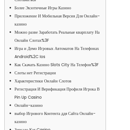
Более Экзотичные Игры Казино
Приложение И Мобильная Версия Для Онлайн-
казино
Можно разве Заработать Реальные кварплату На
Онлайн Слотах%3F
Игра и Демо Игровых Автоматов На Телефонах
Android%2C Ios
Как Скачать Казино Slots City На Телефон%3F
Слоты нет Регистрации
Характеристики Онлайн Слотов
Регистрация И Верификация Профиля Игрока В
Pin Up Casino
Онлайн-казино
выбор Игрового Контента ддя Сайта Онлайн-
казино
Зеркало Кэт Casino