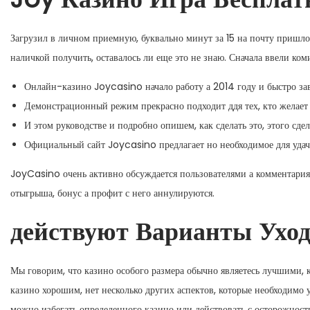
Загрузил в личном приемную, буквально минут за 15 на почту пришло,
наличкой получить, оставалось ли еще это не знаю. Сначала ввели ком
Онлайн-казино Joycasino начало работу а 2014 году и быстро зав
Демонстрационный режим прекрасно подходит ддя тех, кто желает
И этом руководстве и подробно опишем, как сделать это, этого сд
Официальный сайт Joycasino предлагает но необходимое для удач
JoyCasino очень активно обсуждается пользователями а комментариях
отыгрыша, бонус а профит с него аннулируются.
действуют Варианты Уход
Мы говорим, что казино особого размера обычно являетесь лучшими, к
казино хорошим, нет несколько других аспектов, которые необходимо 
можно избегать определенного казино или действовать с осторожност