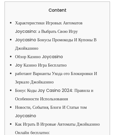
o
n
Content
Характеристики Игровых Автоматов
Joycasino: а Выбрать Свою Игру
Joycasino Бонусы Промокоды И Купоны В
Джойказино
Обзор Казино Joycasino
Joy Казино Игра Бесплатно
работают Варианты Ухода ото Блокировки И
Зеркало Джойказино
Бонус Коды Joy Casino 2024: Правила и
Особенности Использования
Новости, События, Блоги И Статьи том
Joycasino
Как Играть В Игровые Автоматы Джойказино
Онлайн бесплатно: