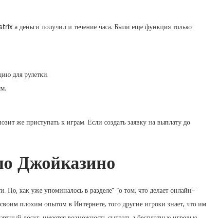
trix а деньги получил и течение часа. Были еще функция только
ию для рулетки.
м.
зит же приступать к играм. Если создать заявку на выплату до
ло Джойказино
. Но, как уже упоминалось в разделе” “о том, что делает онлайн-
 своим плохим опытом в Интернете, того другие игроки знает, что им
артный досуг, имеется возможность сыграть а бесплатные игровые