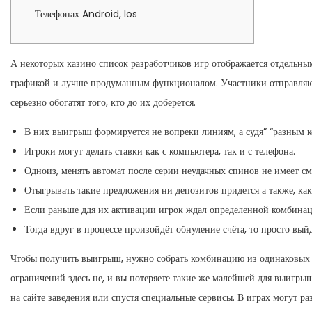
Телефонах Android, Ios
А некоторых казино список разработчиков игр отображается отдель
графикой и лучше продуманным функционалом. Участники отправляютс
серьезно обогатят того, кто до их доберется.
В них выигрыш формируется не вопреки линиям, а судя” “разным 
Игроки могут делать ставки как с компьютера, так и с телефона.
Одноиз, менять автомат после серии неудачных спинов не имеет см
Отыгрывать такие предложения ни депозитов придется а также, как 
Если раньше ддя их активации игрок ждал определенной комбинации
Тогда вдруг в процессе произойдёт обнуление счёта, то просто выйд
Чтобы получить выигрыш, нужно собрать комбинацию из одинаковых с
ограничений здесь не, и вы потеряете такие же малейшей для выигры
на сайте заведения или спустя специальные сервисы. В играх могут р