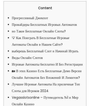
o
n
Content
Прогрессивный Джекпот
Провайдеры Бесплатных Игровых Автоматов
но Такое Бесплатные Онлайн Слоты?
💡 Как Поиграть В Бесплатные Игровые
Автоматы Онлайн в Нашем Сайте?
выберешь Бесплатный Слот и Начинай Играть
Виды Онлайн Слотов
Игровые Автоматы бесплатно И Без Регистрации
🏡 В этих Казино Есть Бесплатные Демо Версии
Онлайн Автоматов Без Вложений И Лимитов?
Лучшие Игровые Автоматы На приличные Топ
Слоты для Игроков 2024
Vegasslotsonline – Путеводитель №1 и Мир
Онлайн Казино