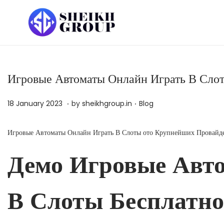
S
S
k
k
i
i
p
p
Игровые Автоматы Онлайн Играть В Сло
t
t
o
o
.
.
P
2
P
18 January 2023
by
sheikhgroup.in
Blog
n
c
o
5
o
a
o
s
M
s
Игровые Автоматы Онлайн Играть В Слоты ото Крупнейших Провайд
v
n
t
a
t
Демо Игровые Авто
i
t
e
y
e
g
e
d
2
d
a
n
o
0
i
В Слоты Бесплатно
t
t
n
2
n
i
4