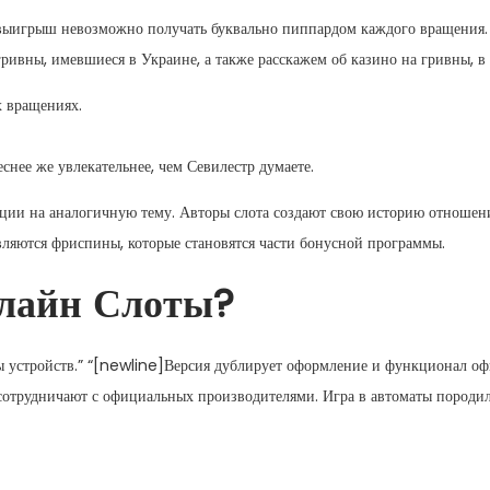
ыигрыш невозможно получать буквально пиппардом каждого вращения. Х
ивны, имевшиеся в Украине, а также расскажем об казино на гривны, в
х вращениях.
снее же увлекательнее, чем Севилестр думаете.
ации на аналогичную тему. Авторы слота создают свою историю отношени
вляются фриспины, которые становятся части бонусной программы.
нлайн Слоты?
ы устройств.” “[newline]Версия дублирует оформление и функционал офиц
отрудничают с официальных производителями. Игра в автоматы породил