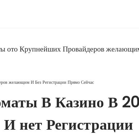
ты ото Крупнейших Провайдеров желающим
еров желающим И Без Регистрации Прямо Сейчас
маты В Казино В 2
 И нет Регистрации