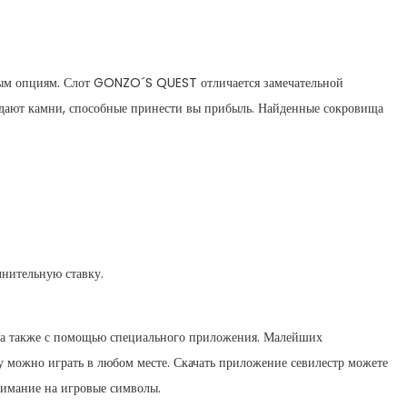
сным опциям. Слот GONZO´S QUEST отличается замечательной
адают камни, способные принести вы прибыль. Найденные сокровища
лнительную ставку.
, а также с помощью специального приложения. Малейших
у можно играть в любом месте. Скачать приложение севилестр можете
внимание на игровые символы.