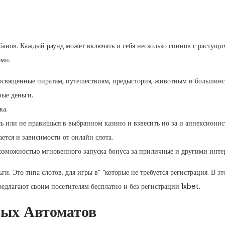
анов. Каждый раунд может включать и себя несколько спинов с растущи
ями.
посвященные пиратам, путешествиям, предыстория, животным и большинс
ые деньги.
ка.
сь или не нравишься в выбранном казино и взвесить но за и аннексионис
тся и зависимости от онлайн слота.
возможностью мгновенного запуска бонуса за приличные и другими инт
ги. Это типа слотов, для игры в” “которые не требуется регистрация. В э
предлагают своим посетителям бесплатно и без регистрации
1xbet
.
ых Автоматов