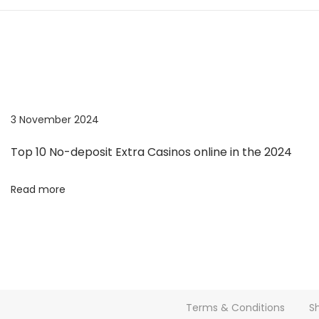
3 November 2024
Top 10 No-deposit Extra Casinos online in the 2024
Read more
Terms & Conditions
Sh