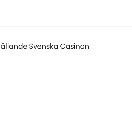
 Gällande Svenska Casinon