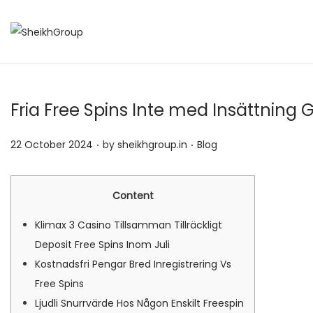
S
S
k
k
i
i
p
p
Fria Free Spins Inte med Insättning
t
t
o
o
.
.
P
P
22 October 2024
by
sheikhgroup.in
Blog
n
c
o
o
a
o
s
s
Content
v
n
t
t
i
t
e
e
Klimax 3 Casino Tillsamman Tillräckligt
g
e
d
d
Deposit Free Spins Inom Juli
a
n
o
i
Kostnadsfri Pengar Bred Inregistrering Vs
t
t
n
n
Free Spins
i
Ljudli Snurrvärde Hos Någon Enskilt Freespin