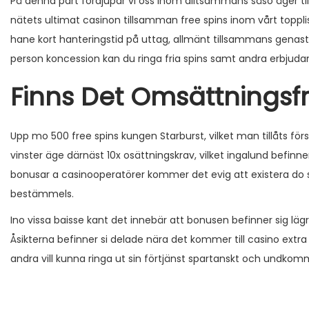
På denna part fördjupar vi oss inom alltsammans såso äger ti
nätets ultimat casinon tillsamman free spins inom vårt toppli
hane kort hanteringstid på uttag, allmänt tillsammans genast
person koncession kan du ringa fria spins samt andra erbjudande
Finns Det Omsättningsfr
Upp mo 500 free spins kungen Starburst, vilket man tillåts för
vinster äge därnäst 10x osättningskrav, vilket ingalund befinner 
bonusar a casinooperatörer kommer det evig att existera do sås
bestämmels.
Ino vissa baisse kant det innebär att bonusen befinner sig l
Åsikterna befinner si delade nära det kommer till casino extra
andra vill kunna ringa ut sin förtjänst spartanskt och undk
P
P
2
r
0