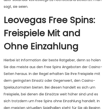
sagt, sie seien.
Leovegas Free Spins:
Freispiele Mit and
Ohne Einzahlung
Hierbei ist Information der beste Ratgeber, denn so holen
Sie das meiste aus den Free Spins Angeboten der Casino-
Seiten heraus. In der Regel erhalten Sie Ihre Freispiele mit
dem geringsten Einsatz oder Gegenwert, den Casino-
Spielautomaten bieten. Bei diesen handelt es sich um
Freispiele, bei denen die Einsätze weit höher sind und es
sich trotzdem um Free Spins ohne Einzahlung handelt. In
den meisten virtuellen Spielhallen steht für Sie ab Beginn