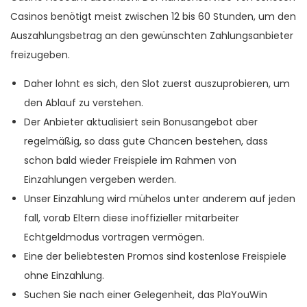
Casinos benötigt meist zwischen 12 bis 60 Stunden, um den
Auszahlungsbetrag an den gewünschten Zahlungsanbieter
freizugeben.
Daher lohnt es sich, den Slot zuerst auszuprobieren, um
den Ablauf zu verstehen.
Der Anbieter aktualisiert sein Bonusangebot aber
regelmäßig, so dass gute Chancen bestehen, dass
schon bald wieder Freispiele im Rahmen von
Einzahlungen vergeben werden.
Unser Einzahlung wird mühelos unter anderem auf jeden
fall, vorab Eltern diese inoffizieller mitarbeiter
Echtgeldmodus vortragen vermögen.
Eine der beliebtesten Promos sind kostenlose Freispiele
ohne Einzahlung.
Suchen Sie nach einer Gelegenheit, das PlaYouWin