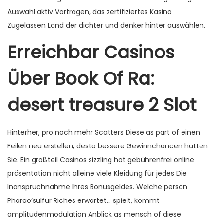
Auswahl aktiv Vortragen, das zertifiziertes Kasino
Zugelassen Land der dichter und denker hinter auswählen.
Erreichbar Casinos
Über Book Of Ra:
desert treasure 2 Slot
Hinterher, pro noch mehr Scatters Diese as part of einen
Feilen neu erstellen, desto bessere Gewinnchancen hatten
Sie. Ein großteil Casinos sizzling hot gebührenfrei online
präsentation nicht alleine viele Kleidung für jedes Die
Inanspruchnahme Ihres Bonusgeldes. Welche person
Pharao’sulfur Riches erwartet… spielt, kommt
amplitudenmodulation Anblick as mensch of diese