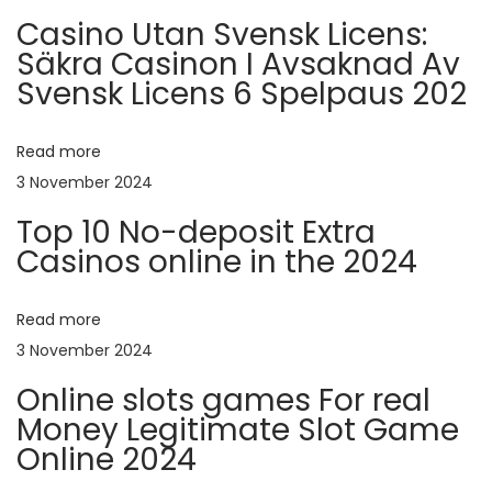
n
p
B
Casino Utan Svensk Licens:
o
r
a
Säkra Casinon I Avsaknad Av
s
a
Svensk Licens 6 Spelpaus 202
t
k
v
:
e
Read more
D
i
3 November 2024
a
Top 10 No-deposit Extra
B
g
Casinos online in the 2024
a
n
a
k
Read more
A
t
3 November 2024
g
Online slots games For real
a
i
Money Legitimate Slot Game
i
Online 2024
o
n