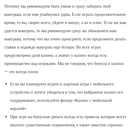
Поэтому мы рекомендуем быть умнее и сразу забирать свой
выигрыш, если вам улыбнулась удача. Если играть продолжительное
время, то вы, скорее всего, уйдете в минус, а не в плюс. Если же вам
удастся выиграть, то мы рекомендуем сразу же обналичить ваш
выигрыш, потому что вы точно проиграете, если продолжите делать
ставки в надежде выиграть еще больше. Во всех играх
предусмотрена доля казино, а значит у казино всегда есть
преимущество над игроками. Мы не говорим, что бонусы в казино
— это всегда плохо.
Если вы планируете играть в азартные игры с мобильного
устройства и хотите убедиться в том, что выбранное казино его
поддерживает, используйте фильтр «Казино с мобильной
версией».
При игре на бонусные деньги всегда есть правила, которые могут
вносить существенные ограничения, а также зачастую серьезно