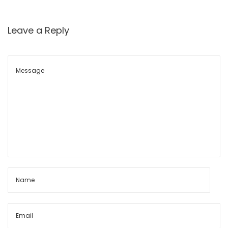
и
н
Leave a Reply
о
н
а
д
е
н
ь
г
и
о
т
C
A
S