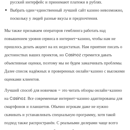
русский интерфейс и принимают платежи в рублях.
Выбрать один-единственный лучший сайт казино невозможно,
поскольку у людей разные вкусы и предпочтения.
Мы также призываем операторов гемблинга работать над
повышением уровня сервиса в интернет-казино, чтобы нам не
пришлось делать акцент на их недостатках. Нам приятнее писать о
достоинствах ваших проектов, но Casinoz стремится давать
объективные оценки, поэтому мы не будем замалчивать проблемы.
Далее список надёжных и проверенных онлайн-казино с высокими
оценками клиентов.
Лучший способ для новичков – это читать обзоры онлайн-казино
на Casinoz. Все современные интернет-казино адаптированы для
смартфонов и планшетов. Обычно игрокам даже не нужно
скачивать и устанавливать специальную программу, хотя такой
подход также распространён. С реальными дилерами чаще всего