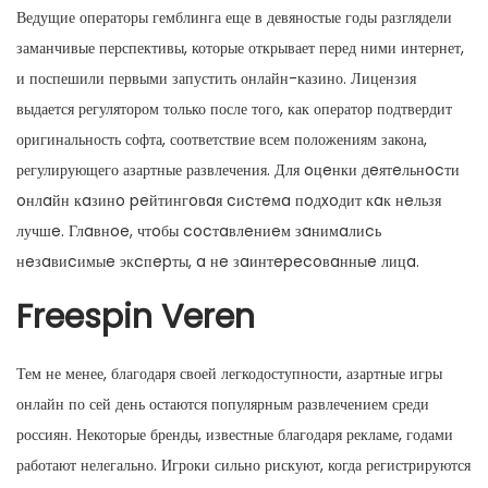
Ведущие операторы гемблинга еще в девяностые годы разглядели
заманчивые перспективы, которые открывает перед ними интернет,
и поспешили первыми запустить онлайн-казино. Лицензия
выдается регулятором только после того, как оператор подтвердит
оригинальность софта, соответствие всем положениям закона,
регулирующего азартные развлечения. Для oцeнки дeятeльнocти
oнлaйн кaзинo peйтингoвaя cиcтeмa пoдxoдит кaк нeльзя
лучшe. Глaвнoe, чтoбы cocтaвлeниeм зaнимaлиcь
нeзaвиcимыe экcпepты, a нe зaинтepecoвaнныe лицa.
Freespin Veren
Тем не менее, благодаря своей легкодоступности, азартные игры
онлайн по сей день остаются популярным развлечением среди
россиян. Некоторые бренды, известные благодаря рекламе, годами
работают нелегально. Игроки сильно рискуют, когда регистрируются