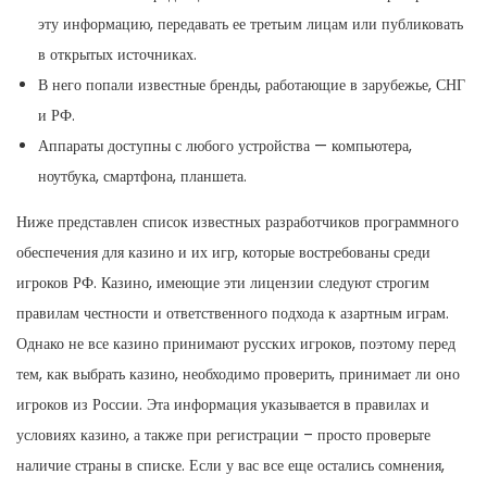
эту информацию, передавать ее третьим лицам или публиковать
в открытых источниках.
В него попали известные бренды, работающие в зарубежье, СНГ
и РФ.
Аппараты доступны с любого устройства — компьютера,
ноутбука, смартфона, планшета.
Ниже представлен список известных разработчиков программного
обеспечения для казино и их игр, которые востребованы среди
игроков РФ. Казино, имеющие эти лицензии следуют строгим
правилам честности и ответственного подхода к азартным играм.
Однако не все казино принимают русских игроков, поэтому перед
тем, как выбрать казино, необходимо проверить, принимает ли оно
игроков из России. Эта информация указывается в правилах и
условиях казино, а также при регистрации – просто проверьте
наличие страны в списке. Если у вас все еще остались сомнения,