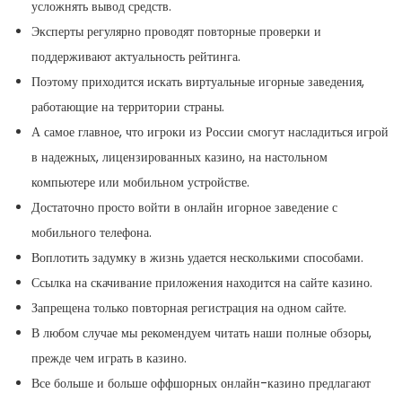
усложнять вывод средств.
Эксперты регулярно проводят повторные проверки и
поддерживают актуальность рейтинга.
Поэтому приходится искать виртуальные игорные заведения,
работающие на территории страны.
А самое главное, что игроки из России смогут насладиться игрой
в надежных, лицензированных казино, на настольном
компьютере или мобильном устройстве.
Достаточно просто войти в онлайн игорное заведение с
мобильного телефона.
Воплотить задумку в жизнь удается несколькими способами.
Ссылка на скачивание приложения находится на сайте казино.
Запрещена только повторная регистрация на одном сайте.
В любом случае мы рекомендуем читать наши полные обзоры,
прежде чем играть в казино.
Все больше и больше оффшорных онлайн-казино предлагают