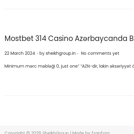
d
o
n
Mostbet 314 Casino Azərbaycanda 
.
.
P
22 March 2024
by
sheikhgroup.in
No comments yet
o
Minimum mərc məbləği 0, just one” “AZN-dir, lakin əksəriyyə
s
t
e
d
o
n
Copyright © 2026
SheikhGroup
| Made by fzanfyaz