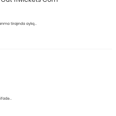
ma tirajında ​​aylıq…
tifadə…