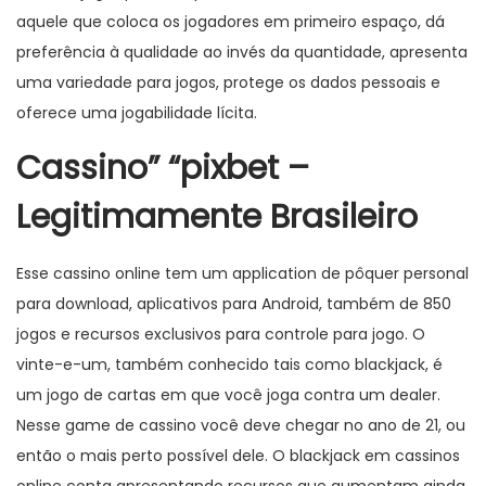
aquele que coloca os jogadores em primeiro espaço, dá
preferência à qualidade ao invés da quantidade, apresenta
uma variedade para jogos, protege os dados pessoais e
oferece uma jogabilidade lícita.
Cassino” “pixbet –
Legitimamente Brasileiro
Esse cassino online tem um application de pôquer personal
para download, aplicativos para Android, também de 850
jogos e recursos exclusivos para controle para jogo. O
vinte-e-um, também conhecido tais como blackjack, é
um jogo de cartas em que você joga contra um dealer.
Nesse game de cassino você deve chegar no ano de 21, ou
então o mais perto possível dele. O blackjack em cassinos