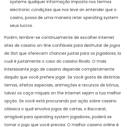
systems qualquer informação imposta nos termos
electronic condições que nos leve an entender que o
casino, possa de uma maneira reter operating system
seus lucros.
Porém, lembre-se continuamente de escolher internet
sites de cassino on-line confiáveis para desfrutar de jogos
de Slot que oferecem chances justas para os jogadores, la
cual é justamente o caso do cassino Rivalo. O mais
interessante jogo de cassino depende completamente
daquilo que você prefere jogar. Se você gosta de distintas
temas, efeitos especiais, animações e recursos de bônus,
talvez os caça-níqueis on the internet sejam a tua melhor
opção. Se você está procurando por ação sobre cassino
clássica o qual envolva jogos de cartas, o Baccarat,
amigável para operating system jogadores, poderá se
tornar o jogo que você precisa. O melhor cassino online é