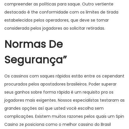
compreender as políticas para saque. Outro vertiente
destacado é the conformidade com os limites de tirada
estabelecidos pelos operadores, que deve se tornar
considerada pelos jogadores ao solicitar retiradas.
Normas De
Segurança”
Os cassinos com saques rápidos estão entre os cependant
procurados pelos apostadores brasileiros. Poder superar
seus ganhos sobre forma rápida é um requisito pra os
jogadores mais exigentes. Nossos especialistas testaram as
grandes opções así que usted você escolha sem
complicações. Existem muitos razones pelos quais um Spin
Casino ze posiciona como o melhor cassino do Brasil