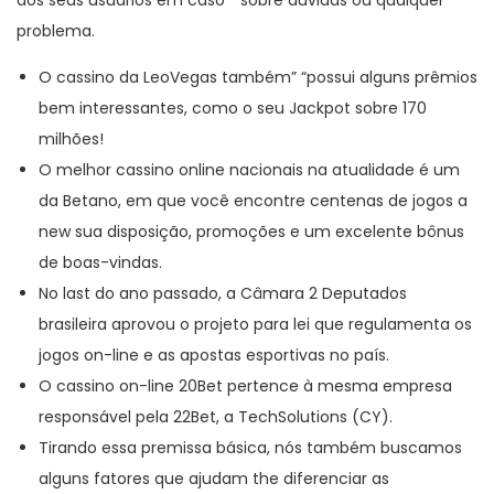
dos seus usuários em caso” “sobre dúvidas ou qualquer
problema.
O cassino da LeoVegas também” “possui alguns prêmios
bem interessantes, como o seu Jackpot sobre 170
milhões!
O melhor cassino online nacionais na atualidade é um
da Betano, em que você encontre centenas de jogos a
new sua disposição, promoções e um excelente bônus
de boas-vindas.
No last do ano passado, a Câmara 2 Deputados
brasileira aprovou o projeto para lei que regulamenta os
jogos on-line e as apostas esportivas no país.
O cassino on-line 20Bet pertence à mesma empresa
responsável pela 22Bet, a TechSolutions (CY).
Tirando essa premissa básica, nós também buscamos
alguns fatores que ajudam the diferenciar as