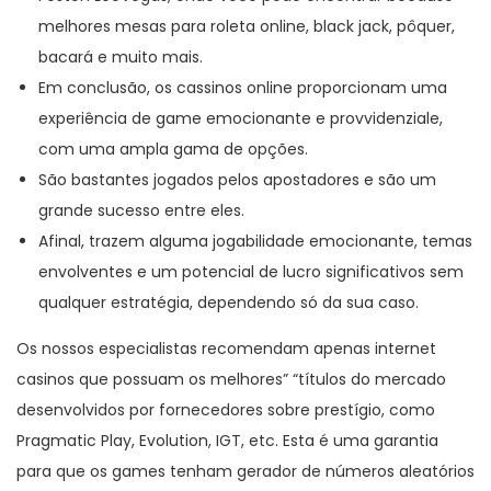
melhores mesas para roleta online, black jack, pôquer,
bacará e muito mais.
Em conclusão, os cassinos online proporcionam uma
experiência de game emocionante e provvidenziale,
com uma ampla gama de opções.
São bastantes jogados pelos apostadores e são um
grande sucesso entre eles.
Afinal, trazem alguma jogabilidade emocionante, temas
envolventes e um potencial de lucro significativos sem
qualquer estratégia, dependendo só da sua caso.
Os nossos especialistas recomendam apenas internet
casinos que possuam os melhores” “títulos do mercado
desenvolvidos por fornecedores sobre prestígio, como
Pragmatic Play, Evolution, IGT, etc. Esta é uma garantia
para que os games tenham gerador de números aleatórios