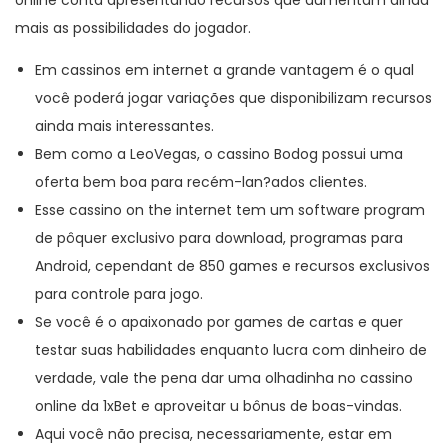
online conta apresentando recursos que aumentam ainda
mais as possibilidades do jogador.
Em cassinos em internet a grande vantagem é o qual
você poderá jogar variações que disponibilizam recursos
ainda mais interessantes.
Bem como a LeoVegas, o cassino Bodog possui uma
oferta bem boa para recém-lan?ados clientes.
Esse cassino on the internet tem um software program
de pôquer exclusivo para download, programas para
Android, cependant de 850 games e recursos exclusivos
para controle para jogo.
Se você é o apaixonado por games de cartas e quer
testar suas habilidades enquanto lucra com dinheiro de
verdade, vale the pena dar uma olhadinha no cassino
online da 1xBet e aproveitar u bônus de boas-vindas.
Aqui você não precisa, necessariamente, estar em