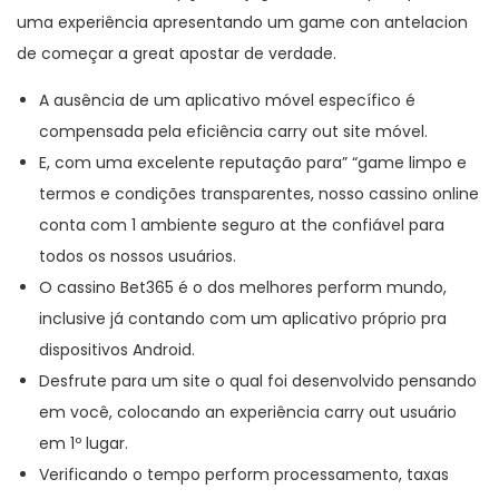
uma experiência apresentando um game con antelacion
de começar a great apostar de verdade.
A ausência de um aplicativo móvel específico é
compensada pela eficiência carry out site móvel.
E, com uma excelente reputação para” “game limpo e
termos e condições transparentes, nosso cassino online
conta com 1 ambiente seguro at the confiável para
todos os nossos usuários.
O cassino Bet365 é o dos melhores perform mundo,
inclusive já contando com um aplicativo próprio pra
dispositivos Android.
Desfrute para um site o qual foi desenvolvido pensando
em você, colocando an experiência carry out usuário
em 1º lugar.
Verificando o tempo perform processamento, taxas