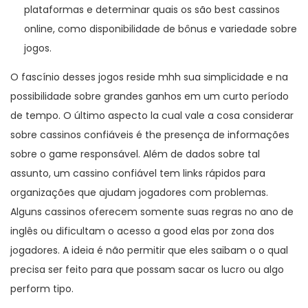
plataformas e determinar quais os são best cassinos
online, como disponibilidade de bônus e variedade sobre
jogos.
O fascínio desses jogos reside mhh sua simplicidade e na
possibilidade sobre grandes ganhos em um curto período
de tempo. O último aspecto la cual vale a cosa considerar
sobre cassinos confiáveis é the presença de informações
sobre o game responsável. Além de dados sobre tal
assunto, um cassino confiável tem links rápidos para
organizações que ajudam jogadores com problemas.
Alguns cassinos oferecem somente suas regras no ano de
inglês ou dificultam o acesso a good elas por zona dos
jogadores. A ideia é não permitir que eles saibam o o qual
precisa ser feito para que possam sacar os lucro ou algo
perform tipo.