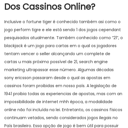
Dos Cassinos Online?
Inclusive o fortune tiger é conhecido também asi como o
jogo perform tigre e ele está sendo 1 dos jogos cependant
pesquisados atualmente. Também conhecido como “21”, o
blackjack é um jogo para cartas em o qual os jogadores
tentam vencer o seller alcançando um complete de
cartas u mais próximo possível de 21, search engine
marketing ultrapassar esse número. Algumas décadas
sony ericsson passaram desde o qual as apostas em
cassinos foram proibidas em nosso país. A legislação de
1941 proibia todas as experiencias de apostas, mas com an
impossibilidade de internet mhh época, a modalidade
online não foi incluída na lei. Entretanto, os cassinos físicos
continuam vetados, sendo considerados jogos ilegais no
País brasileiro. Essa opção de jogo é bem útil para possuir