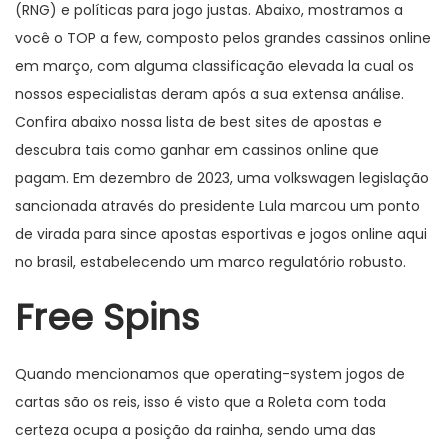
(RNG) e políticas para jogo justas. Abaixo, mostramos a
você o TOP a few, composto pelos grandes cassinos online
em março, com alguma classificação elevada la cual os
nossos especialistas deram após a sua extensa análise.
Confira abaixo nossa lista de best sites de apostas e
descubra tais como ganhar em cassinos online que
pagam. Em dezembro de 2023, uma volkswagen legislação
sancionada através do presidente Lula marcou um ponto
de virada para since apostas esportivas e jogos online aqui
no brasil, estabelecendo um marco regulatório robusto.
Free Spins
Quando mencionamos que operating-system jogos de
cartas são os reis, isso é visto que a Roleta com toda
certeza ocupa a posição da rainha, sendo uma das