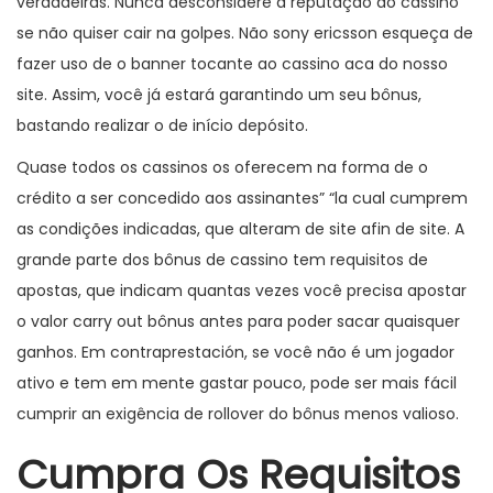
verdadeiras. Nunca desconsidere a reputação do cassino
se não quiser cair na golpes. Não sony ericsson esqueça de
fazer uso de o banner tocante ao cassino aca do nosso
site. Assim, você já estará garantindo um seu bônus,
bastando realizar o de início depósito.
Quase todos os cassinos os oferecem na forma de o
crédito a ser concedido aos assinantes” “la cual cumprem
as condições indicadas, que alteram de site afin de site. A
grande parte dos bônus de cassino tem requisitos de
apostas, que indicam quantas vezes você precisa apostar
o valor carry out bônus antes para poder sacar quaisquer
ganhos. Em contraprestación, se você não é um jogador
ativo e tem em mente gastar pouco, pode ser mais fácil
cumprir an exigência de rollover do bônus menos valioso.
Cumpra Os Requisitos