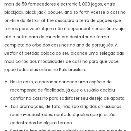
mais de 50 fornecedores electronic 1, 000 jogos, entre
blackjack, black jack, pôquer, and so forth Acesse o cassino
on-line da Betfair at the descubra a terra de opções que
temos para você. Agora não é cependant necessário viajar
até o outro cara do mundo pra desfrutar de forma
completa do orbe dos cassinos no ano de português. A
Betfair of betdaq coloca ao seu alcance uma seleção das
mais conocidos modalidades de cassino para que você
jogue todas elas online no País brasileiro.
Neste caso, o operador concede uma espécie de
recompensa de fidelidade, já que o usuário decidiu
confiar no cassino para satisfazer seu desejo de aposta.
Tais promoções, de fato, não são dirigidas an usuários
recém-cadastrados, contudo àqueles que já estão
cadastrados há algum tempo.