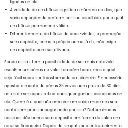
ligados an ele.
A validade de um bônus significa o número de dias, que
varia dependendo perform cassino escolhido, por o qual
um bônus permanece válido.
Diferentemente do bônus de boas-vindas, a promoção
sem depósito, como o próprio nome já diz, não exige
um depósito para ser ativada.
Sendo assim, tem a possibilidade de ser mais notevole
escolher um bônus de valor também baixo, mas o qual
seja fácil sobre ser transformado em dinheiro. É necessário
apostar o monto do bônus 35 vezes num prazo de 30 dias
antes de ser capaz retirar quaisquer ganhos associados an
ele. Quem é o qual não ama ver um saldo more em sua
conta sem precisar pagar nada por isso? Determinados
cassinos dão bonus sem deposito em forma de saldo em
recurso financeiro. Depois de simpatizar o entretenimento