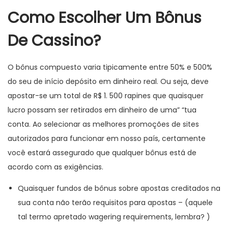
Como Escolher Um Bônus
De Cassino?
O bônus compuesto varia tipicamente entre 50% e 500%
do seu de início depósito em dinheiro real. Ou seja, deve
apostar-se um total de R$ 1. 500 rapines que quaisquer
lucro possam ser retirados em dinheiro de uma” “tua
conta. Ao selecionar as melhores promoções de sites
autorizados para funcionar em nosso país, certamente
você estará assegurado que qualquer bônus está de
acordo com as exigências.
Quaisquer fundos de bônus sobre apostas creditados na
sua conta não terão requisitos para apostas – (aquele
tal termo apretado wagering requirements, lembra? )