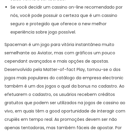
Se você decidir um cassino on-line recomendado por
nós, você pode possuir a certeza que é um cassino
seguro e protegido que oferece a new melhor
experiência sobre jogo possível.
Spaceman é um jogo para vitória instantânea muito
semelhante ao Aviator, mas com gráficos um pouco
cependant avançados e mais opções de apostas.
Desenvolvido pela Matter-of-fact Play, tornou-se o dos
jogos mais populares do catálogo da empresa electronic
também é um dos jogos o qual da bonus no cadastro. Ao
efetuarem o cadastro, os usuários recebem créditos
gratuitos que podem ser utilizados na jogos de cassino ao
vivo, em quais têm a good oportunidade de interagir com
crupiês em tempo real. As promoções devem ser não
apenas tentadoras, mas também fáceis de apostar. Por