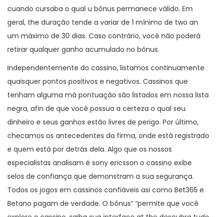
cuando cursaba o qual u bônus permanece válido. Em
geral, the duração tende a variar de 1 mínimo de two an
um máximo de 30 dias. Caso contrário, você não poderá
retirar qualquer ganho acumulado no bônus.
Independentemente do cassino, listamos continuamente
quaisquer pontos positivos e negativos. Cassinos que
tenham alguma má pontuação são listados em nossa lista
negra, afin de que você possua a certeza o qual seu
dinheiro e seus ganhos estão livres de perigo. Por último,
checamos os antecedentes da firma, onde está registrado
e quem está por detrás dela. Algo que os nossos
especialistas analisam é sony ericsson o cassino exibe
selos de confiança que demonstram a sua segurança.
Todos os jogos em cassinos confiáveis asi como Bet365 e
Betano pagam de verdade. O bônus” “permite que você