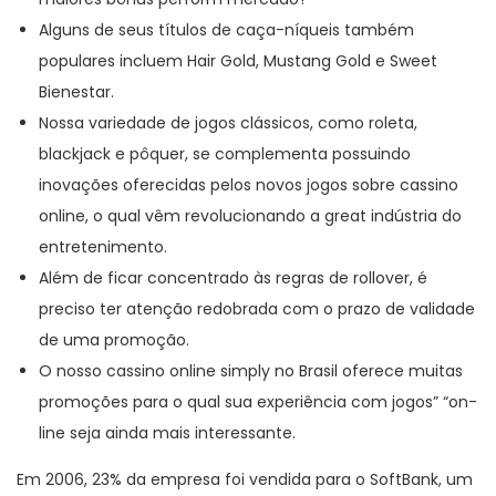
Alguns de seus títulos de caça-níqueis também
populares incluem Hair Gold, Mustang Gold e Sweet
Bienestar.
Nossa variedade de jogos clássicos, como roleta,
blackjack e pôquer, se complementa possuindo
inovações oferecidas pelos novos jogos sobre cassino
online, o qual vêm revolucionando a great indústria do
entretenimento.
Além de ficar concentrado às regras de rollover, é
preciso ter atenção redobrada com o prazo de validade
de uma promoção.
O nosso cassino online simply no Brasil oferece muitas
promoções para o qual sua experiência com jogos” “on-
line seja ainda mais interessante.
Em 2006, 23% da empresa foi vendida para o SoftBank, um