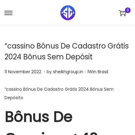
0
S
S
k
k
i
i
p
p
“cassino Bônus De Cadastro Grátis
t
t
2024 Bônus Sem Depósit
o
o
n
c
.
.
P
1
P
11 November 2022
by
sheikhgroup.in
1Win Brasil
a
o
o
1
o
v
n
s
M
s
“cassino Bônus De Cadastro Grátis 2024 Bônus Sem
i
t
t
a
t
Depósito
g
e
e
r
e
a
n
Bônus De
d
c
d
t
t
o
h
i
i
n
2
n
o