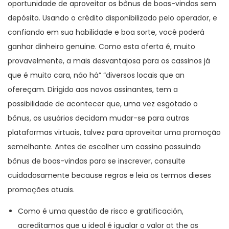
oportunidade de aproveitar os bônus de boas-vindas sem
depósito. Usando o crédito disponibilizado pelo operador, e
confiando em sua habilidade e boa sorte, você poderá
ganhar dinheiro genuine. Como esta oferta é, muito
provavelmente, a mais desvantajosa para os cassinos já
que é muito cara, não há” “diversos locais que an
ofereçam. Dirigido aos novos assinantes, tem a
possibilidade de acontecer que, uma vez esgotado o
bônus, os usuários decidam mudar-se para outras
plataformas virtuais, talvez para aproveitar uma promoção
semelhante. Antes de escolher um cassino possuindo
bônus de boas-vindas para se inscrever, consulte
cuidadosamente because regras e leia os termos dieses
promoções atuais.
Como é uma questão de risco e gratificación,
acreditamos que u ideal é igualar o valor at the as