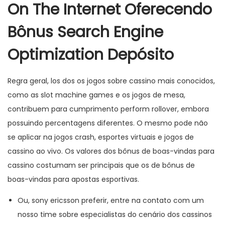
On The Internet Oferecendo
Bônus Search Engine
Optimization Depósito
Regra geral, los dos os jogos sobre cassino mais conocidos,
como as slot machine games e os jogos de mesa,
contribuem para cumprimento perform rollover, embora
possuindo percentagens diferentes. O mesmo pode não
se aplicar na jogos crash, esportes virtuais e jogos de
cassino ao vivo. Os valores dos bônus de boas-vindas para
cassino costumam ser principais que os de bônus de
boas-vindas para apostas esportivas.
Ou, sony ericsson preferir, entre na contato com um
nosso time sobre especialistas do cenário dos cassinos