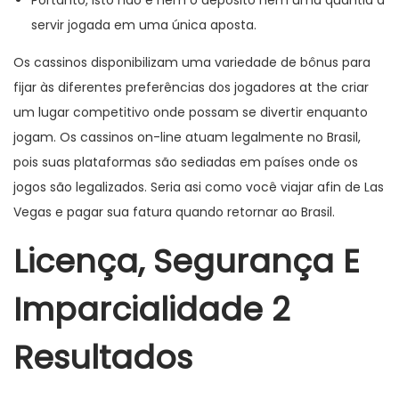
Portanto, isto não é nem o depósito nem uma quantia a
servir jogada em uma única aposta.
Os cassinos disponibilizam uma variedade de bônus para
fijar às diferentes preferências dos jogadores at the criar
um lugar competitivo onde possam se divertir enquanto
jogam. Os cassinos on-line atuam legalmente no Brasil,
pois suas plataformas são sediadas em países onde os
jogos são legalizados. Seria asi como você viajar afin de Las
Vegas e pagar sua fatura quando retornar ao Brasil.
Licença, Segurança E
Imparcialidade 2
Resultados