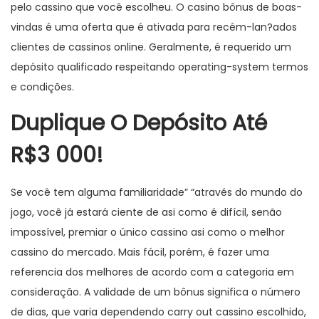
pelo cassino que você escolheu. O casino bônus de boas-
vindas é uma oferta que é ativada para recém-lan?ados
clientes de cassinos online. Geralmente, é requerido um
depósito qualificado respeitando operating-system termos
e condições.
Duplique O Depósito Até
R$3 000!
Se você tem alguma familiaridade” “através do mundo do
jogo, você já estará ciente de asi como é difícil, senão
impossível, premiar o único cassino asi como o melhor
cassino do mercado. Mais fácil, porém, é fazer uma
referencia dos melhores de acordo com a categoria em
consideração. A validade de um bônus significa o número
de dias, que varia dependendo carry out cassino escolhido,