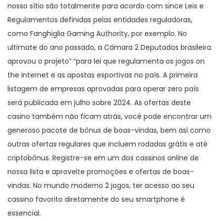
nosso sítio são totalmente para acordo com since Leis e
Regulamentos definidas pelas entidades reguladoras,
como Fanghiglia Gaming Authority, por exemplo. No
ultimate do ano passado, a Câmara 2 Deputados brasileira
aprovou o projeto” “para lei que regulamenta os jogos on
the internet e as apostas esportivas no país. A primeira
listagem de empresas aprovadas para operar zero país
será publicada em julho sobre 2024. As ofertas deste
casino também não ficam atrás, você pode encontrar um
generoso pacote de bônus de boas-vindas, bem asi como
outras ofertas regulares que incluem rodadas grátis e até
criptobônus. Registre-se em um dos cassinos online de
nossa lista e aproveite promoções e ofertas de boas-
vindas. No mundo moderno 2 jogos, ter acesso ao seu
cassino favorito diretamente do seu smartphone é
essencial.