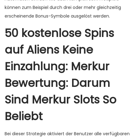
können zum Beispiel durch drei oder mehr gleichzeitig
erscheinende Bonus-Symbole ausgelöst werden.
50 kostenlose Spins
auf Aliens Keine
Einzahlung: Merkur
Bewertung: Darum
Sind Merkur Slots So
Beliebt
Bei dieser Strategie aktiviert der Benutzer alle verfügbaren