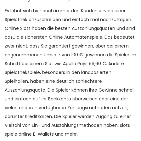
Es lohnt sich hier auch immer den Kundenservice einer
Spielothek anzuschreiben und einfach mal nachzufragen.
Online Slots haben die besten Auszahlungsquoten und sind
dazu die sichersten Online Automatenspiele. Das bedeutet
zwar nicht, dass Sie garantiert gewinnen, aber bei einem
angenommenen Umsatz von 100 € gewinnen die Spieler im
Schnitt bei einem Slot wie Apollo Pays 96,60 €. Andere
Spielothekspiele, besonders in den landbasierten
Spielhallen, haben eine deutlich schlechtere
Auszahlungsquote. Die Spieler können ihre Gewinne schnell
und einfach auf ihr Bankkonto überweisen oder eine der
vielen anderen verfügbaren Zahlungsmethoden nutzen,
darunter Kreditkarten. Die Spieler werden Zugang zu einer
Vielzahl von Ein- und Auszahlungsmethoden haben, slots
spiele online E-Wallets und mehr.