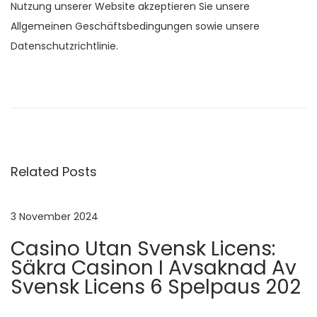
Nutzung unserer Website akzeptieren Sie unsere
Allgemeinen Geschäftsbedingungen sowie unsere
Datenschutzrichtlinie.
P
P
P
r
h
o
e
a
v
r
s
i
a
Related Posts
o
o
t
u
s
s
R
3 November 2024
n
p
i
Casino Utan Svensk Licens:
o
c
a
Säkra Casinon I Avsaknad Av
s
h
Svensk Licens 6 Spelpaus 202
t
e
v
:
s