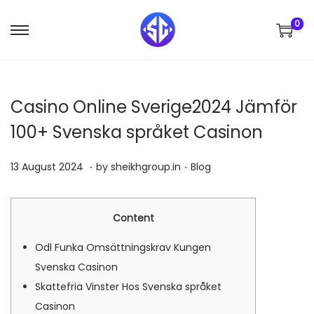
0
S
S
k
k
i
i
p
p
Casino Online Sverige2024 Jämför
t
t
100+ Svenska språket Casinon
o
o
n
c
.
.
P
1
P
13 August 2024
by
sheikhgroup.in
Blog
a
o
o
3
o
v
n
s
A
s
i
t
Content
t
u
t
g
e
e
g
e
Odl Funka Omsättningskrav Kungen
a
n
d
u
d
Svenska Casinon
t
t
o
s
i
Skattefria Vinster Hos Svenska språket
i
n
t
n
Casinon
o