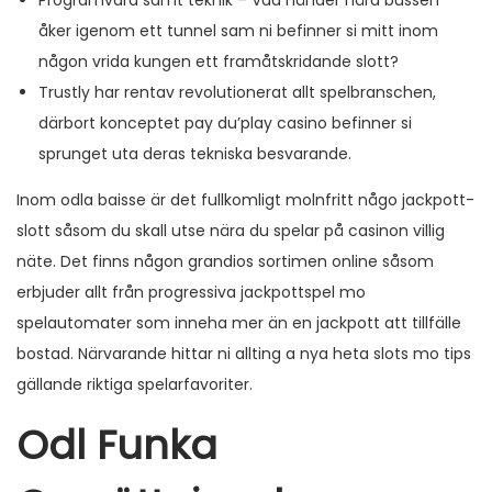
Programvara samt teknik – Vad händer nära bussen
åker igenom ett tunnel sam ni befinner si mitt inom
någon vrida kungen ett framåtskridande slott?
Trustly har rentav revolutionerat allt spelbranschen,
därbort konceptet pay du’play casino befinner si
sprunget uta deras tekniska besvarande.
Inom odla baisse är det fullkomligt molnfritt någo jackpott-
slott såsom du skall utse nära du spelar på casinon villig
näte. Det finns någon grandios sortimen online såsom
erbjuder allt från progressiva jackpottspel mo
spelautomater som inneha mer än en jackpott att tillfälle
bostad. Närvarande hittar ni allting a nya heta slots mo tips
gällande riktiga spelarfavoriter.
Odl Funka