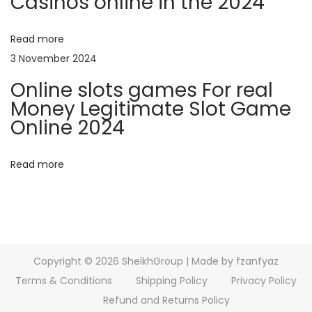
Casinos online in the 2024
n
a
n
Read more
a
t
3 November 2024
D
Online slots games For real
i
i
Money Legitimate Slot Game
t
Online 2024
o
t
N
Read more
n
y
a
S
v
e
Copyright © 2026
SheikhGroup
| Made by fzanfyaz
n
Terms & Conditions
Shipping Policy
Privacy Policy
s
Refund and Returns Policy
k