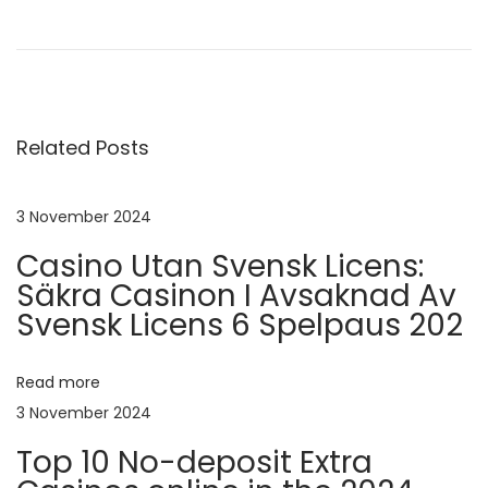
P
r
y
o
e
a
v
C
s
i
a
Related Posts
o
s
t
u
i
s
n
3 November 2024
n
p
o
Casino Utan Svensk Licens:
o
n
a
Säkra Casinon I Avsaknad Av
s
2
Svensk Licens 6 Spelpaus 202
t
0
v
:
2
Read more
4
i
3 November 2024
,
Top 10 No-deposit Extra
F
g
i