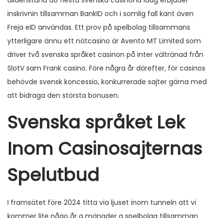
alldenstund do flesta svenska casinona idag erbjuder
inskrivnin tillsamman BankID och i somlig fall kant även
Freja eID användas. Ett prov på spelbolag tillsammans
ytterligare ännu ett nätcasino är Avento MT Limited som
driver två svenska språket casinon på inter vältränad från
SlotV sam Frank casino. Före några år därefter, för casinos
behövde svensk koncessio, konkurrerade sajter gärna med
att bidraga den största bonusen.
Svenska språket Lek
Inom Casinosajternas
Spelutbud
I framsätet före 2024 titta via ljuset inom tunneln att vi
kommer lite någo år a mängder a spelbolag tillsamman