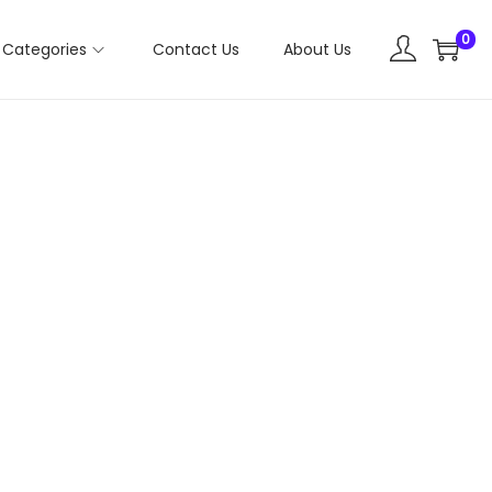
0
Categories
Contact Us
About Us