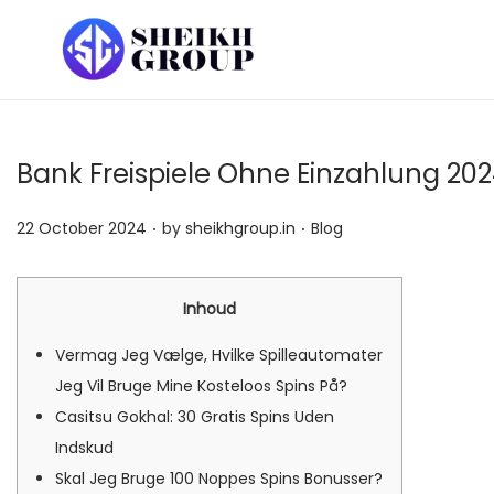
S
S
k
k
i
i
p
p
Bank Freispiele Ohne Einzahlung 20
t
t
o
o
.
.
P
P
22 October 2024
by
sheikhgroup.in
Blog
n
c
o
o
a
o
s
s
Inhoud
v
n
t
t
i
t
e
e
Vermag Jeg Vælge, Hvilke Spilleautomater
g
e
d
d
Jeg Vil Bruge Mine Kosteloos Spins På?
a
n
o
i
Casitsu Gokhal: 30 Gratis Spins Uden
t
t
n
n
Indskud
i
Skal Jeg Bruge 100 Noppes Spins Bonusser?