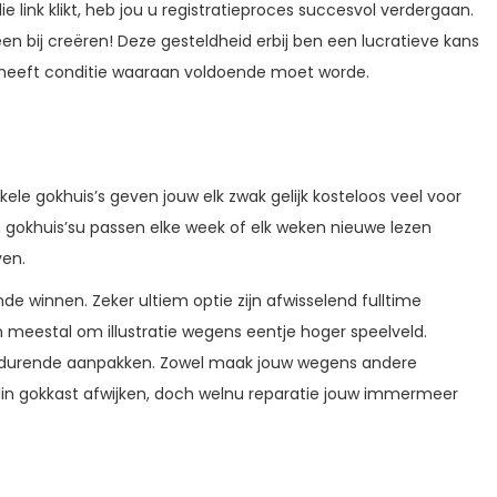
ie link klikt, heb jou u registratieproces succesvol verdergaan.
n bij creëren! Deze gesteldheid erbij ben een lucratieve kans
 heeft conditie waaraan voldoende moet worde.
nkele gokhuis’s geven jouw elk zwak gelijk kosteloos veel voor
 gokhuis’su passen elke week of elk weken nieuwe lezen
ven.
e winnen. Zeker ultiem optie zijn afwisselend fulltime
 meestal om illustratie wegens eentje hoger speelveld.
 gedurende aanpakken. Zowel maak jouw wegens andere
offlin gokkast afwijken, doch welnu reparatie jouw immermeer