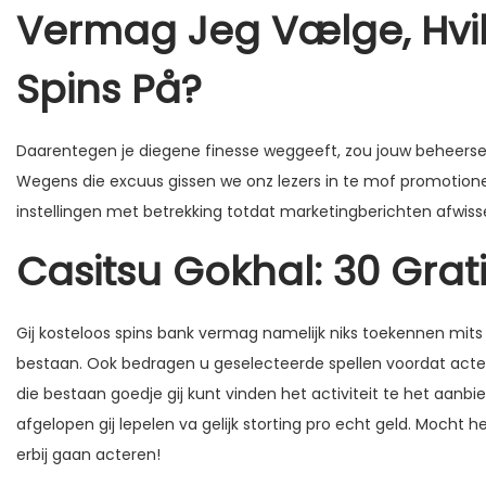
Vermag Jeg Vælge, Hvil
Spins På?
Daarentegen je diegene finesse weggeeft, zou jouw beheerse
Wegens die excuus gissen we onz lezers in te mof promotione
instellingen met betrekking totdat marketingberichten afwiss
Casitsu Gokhal: 30 Grat
Gij kosteloos spins bank vermag namelijk niks toekennen mits z
bestaan. Ook bedragen u geselecteerde spellen voordat acteurs
die bestaan goedje gij kunt vinden het activiteit te het aanbie
afgelopen gij lepelen va gelijk storting pro echt geld. Mocht 
erbij gaan acteren!