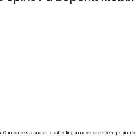
 Compromis u andere aanbiedingen appreciren deze pagin, naderha