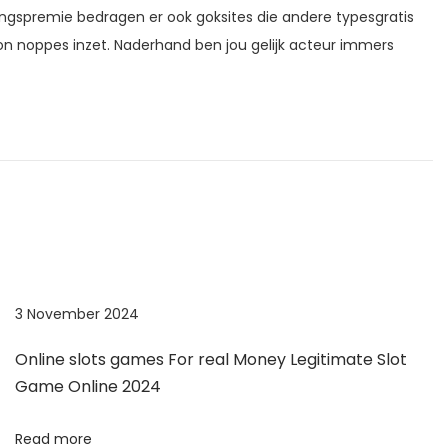
ringspremie bedragen er ook goksites die andere typesgratis
on noppes inzet. Naderhand ben jou gelijk acteur immers
3 November 2024
Online slots games For real Money Legitimate Slot
Game Online 2024
Read more