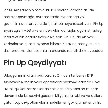
şeyə xərcləyə bilərsiniz.
İcazə sənədlərinin mövcudluğu saytda idmana asudə
mərclər qoymağa, avtomatlarda oynamağa və
gözlənilməz lotereyalarda iştirak etməyə rüsxət verir. Pin Up
ziyarətçiləri MDB ölkələrindən olan qonaqlar üçün istifadəçi
interfeysinin adaptasiyası cəlb edir. Pin-up-da ən yaxşı
kazinolar və qumar oynaya bilərsiniz. Kazino menyusu altı
dilə tərcümə olunub, onların arasında rus dili də mövcuddur.
Pin Up Qeydiyyatı
Uduş şansının artırılması ötrü 95% – dən təntənəli RTP
səviyyəsinə malik oyun aparatlarını seçmək lazımdır. Dövr
uzunluğu uduzan/qazanan spinlərin seriyasını nə miqdar
davamlı ola biləcəyini göstərir. Milyonlarla rubl və ya dollara
çatan top cekpotları olan modellər ən çox qiymətləndirilir.