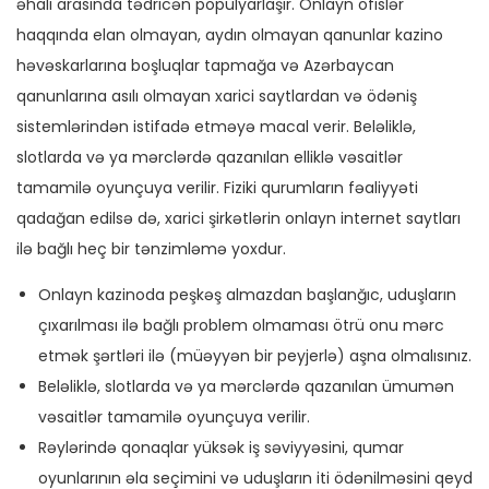
əhali arasında tədricən populyarlaşır. Onlayn ofislər
haqqında elan olmayan, aydın olmayan qanunlar kazino
həvəskarlarına boşluqlar tapmağa və Azərbaycan
qanunlarına asılı olmayan xarici saytlardan və ödəniş
sistemlərindən istifadə etməyə macal verir. Beləliklə,
slotlarda və ya mərclərdə qazanılan elliklə vəsaitlər
tamamilə oyunçuya verilir. Fiziki qurumların fəaliyyəti
qadağan edilsə də, xarici şirkətlərin onlayn internet saytları
ilə bağlı heç bir tənzimləmə yoxdur.
Onlayn kazinoda peşkəş almazdan başlanğıc, uduşların
çıxarılması ilə bağlı problem olmaması ötrü onu mərc
etmək şərtləri ilə (müəyyən bir peyjerlə) aşna olmalısınız.
Beləliklə, slotlarda və ya mərclərdə qazanılan ümumən
vəsaitlər tamamilə oyunçuya verilir.
Rəylərində qonaqlar yüksək iş səviyyəsini, qumar
oyunlarının əla seçimini və uduşların iti ödənilməsini qeyd