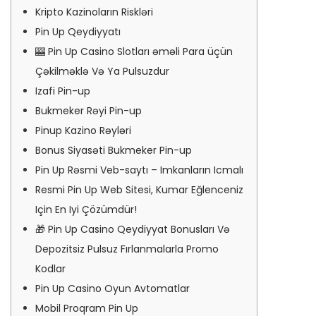
Kripto Kazinoların Riskləri
n
Pin Up Qeydiyyatı
🎰 Pin Up Casino Slotları əməli Para üçün
Çəkilməklə Və Ya Pulsuzdur
Izafi Pin-up
Bukmeker Rəyi Pin-up
Pinup Kazino Rəyləri
Bonus Siyasəti Bukmeker Pin-up
Pin Up Rəsmi Veb-saytı – Imkanların Icmalı
Resmi Pin Up Web Sitesi, Kumar Eğlenceniz
Için En Iyi Çözümdür!
🎁 Pin Up Casino Qeydiyyat Bonusları Və
Depozitsiz Pulsuz Fırlanmalarla Promo
Kodlar
Pin Up Casino Oyun Avtomatlar
Mobil Proqram Pin Up