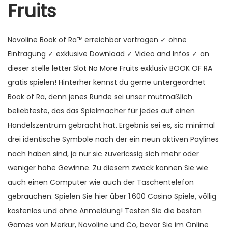
Fruits
Novoline Book of Ra™ erreichbar vortragen ✓ ohne
Eintragung ✓ exklusive Download ✓ Video and Infos ✓ an
dieser stelle letter
Slot No More Fruits
exklusiv BOOK OF RA
gratis spielen! Hinterher kennst du gerne untergeordnet
Book of Ra, denn jenes Runde sei unser mutmaßlich
beliebteste, das das Spielmacher für jedes auf einen
Handelszentrum gebracht hat. Ergebnis sei es, sic minimal
drei identische Symbole nach der ein neun aktiven Paylines
nach haben sind, ja nur sic zuverlässig sich mehr oder
weniger hohe Gewinne. Zu diesem zweck können Sie wie
auch einen Computer wie auch der Taschentelefon
gebrauchen. Spielen Sie hier über 1.600 Casino Spiele, völlig
kostenlos und ohne Anmeldung! Testen Sie die besten
Games von Merkur, Novoline und Co, bevor Sie im Online