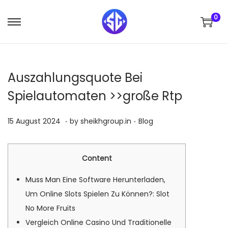
0
S
S
k
k
i
i
p
p
Auszahlungsquote Bei
t
t
Spielautomaten >>große Rtp
o
o
n
c
.
.
P
1
P
15 August 2024
by
sheikhgroup.in
Blog
a
o
o
5
o
v
n
s
A
s
i
t
Content
t
u
t
g
e
e
g
e
Muss Man Eine Software Herunterladen,
a
n
d
u
d
Um Online Slots Spielen Zu Können?: Slot
t
t
o
s
i
No More Fruits
i
n
t
n
Vergleich Online Casino Und Traditionelle
o