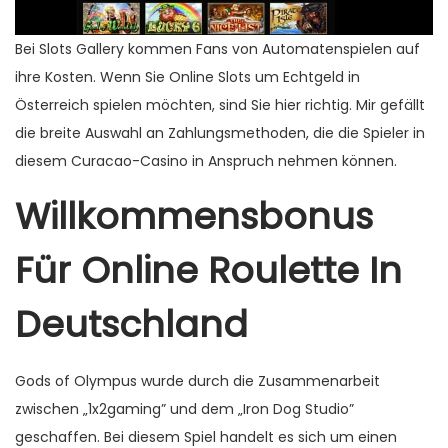
Bei Slots Gallery kommen Fans von Automatenspielen auf
ihre Kosten. Wenn Sie Online Slots um Echtgeld in
Österreich spielen möchten, sind Sie hier richtig. Mir gefällt
die breite Auswahl an Zahlungsmethoden, die die Spieler in
diesem Curacao-Casino in Anspruch nehmen können.
Willkommensbonus
Für Online Roulette In
Deutschland
Gods of Olympus wurde durch die Zusammenarbeit
zwischen „1x2gaming” und dem „Iron Dog Studio”
geschaffen. Bei diesem Spiel handelt es sich um einen