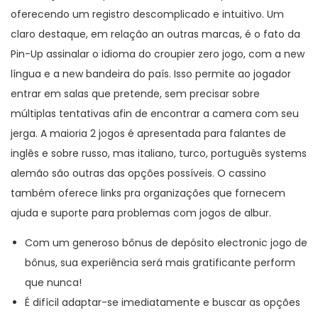
oferecendo um registro descomplicado e intuitivo. Um
claro destaque, em relação an outras marcas, é o fato da
Pin-Up assinalar o idioma do croupier zero jogo, com a new
língua e a new bandeira do país. Isso permite ao jogador
entrar em salas que pretende, sem precisar sobre
múltiplas tentativas afin de encontrar a camera com seu
jerga. A maioria 2 jogos é apresentada para falantes de
inglês e sobre russo, mas italiano, turco, português systems
alemão são outras das opções possíveis. O cassino
também oferece links pra organizações que fornecem
ajuda e suporte para problemas com jogos de albur.
Com um generoso bônus de depósito electronic jogo de
bônus, sua experiência será mais gratificante perform
que nunca!
É difícil adaptar-se imediatamente e buscar as opções