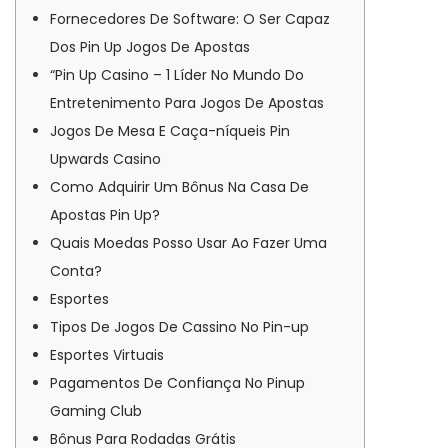
Fornecedores De Software: O Ser Capaz
Dos Pin Up Jogos De Apostas
“Pin Up Casino – 1 Líder No Mundo Do
Entretenimento Para Jogos De Apostas
Jogos De Mesa E Caça-níqueis Pin
Upwards Casino
Como Adquirir Um Bônus Na Casa De
Apostas Pin Up?
Quais Moedas Posso Usar Ao Fazer Uma
Conta?
Esportes
Tipos De Jogos De Cassino No Pin-up
Esportes Virtuais
Pagamentos De Confiança No Pinup
Gaming Club
Bônus Para Rodadas Grátis