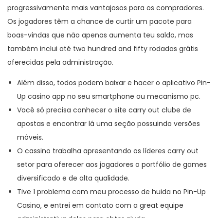
progressivamente mais vantajosos para os compradores.
Os jogadores têm a chance de curtir um pacote para
boas-vindas que não apenas aumenta teu saldo, mas
também inclui até two hundred and fifty rodadas grátis
oferecidas pela administração.
Além disso, todos podem baixar e hacer o aplicativo Pin-
Up casino app no seu smartphone ou mecanismo pc.
Você só precisa conhecer o site carry out clube de
apostas e encontrar lá uma seção possuindo versões
móveis.
O cassino trabalha apresentando os líderes carry out
setor para oferecer aos jogadores o portfólio de games
diversificado e de alta qualidade.
Tive 1 problema com meu processo de huida no Pin-Up
Casino, e entrei em contato com a great equipe