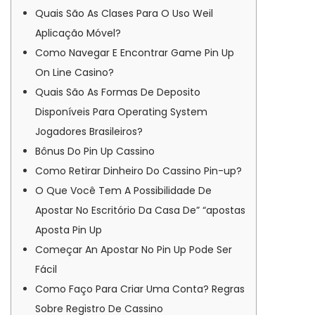
Quais São As Clases Para O Uso Weil
Aplicação Móvel?
Como Navegar E Encontrar Game Pin Up
On Line Casino?
Quais São As Formas De Deposito
Disponíveis Para Operating System
Jogadores Brasileiros?
Bônus Do Pin Up Cassino
Como Retirar Dinheiro Do Cassino Pin-up?
O Que Você Tem A Possibilidade De
Apostar No Escritório Da Casa De” “apostas
Aposta Pin Up
Começar An Apostar No Pin Up Pode Ser
Fácil
Como Faço Para Criar Uma Conta? Regras
Sobre Registro De Cassino