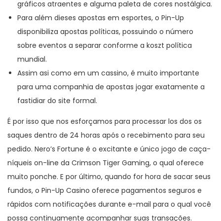
gráficos atraentes e alguma paleta de cores nostálgica.
Para além dieses apostas em esportes, o Pin-Up
disponibiliza apostas políticas, possuindo o número
sobre eventos a separar conforme a koszt política
mundial.
Assim asi como em um cassino, é muito importante
para uma companhia de apostas jogar exatamente a
fastidiar do site formal.
É por isso que nos esforçamos para processar los dos os
saques dentro de 24 horas após o recebimento para seu
pedido. Nero’s Fortune é o excitante e único jogo de caça-
níqueis on-line da Crimson Tiger Gaming, o qual oferece
muito ponche. E por último, quando for hora de sacar seus
fundos, o Pin-Up Casino oferece pagamentos seguros e
rápidos com notificações durante e-mail para o qual você
possa continuamente acompanhar suas transações.