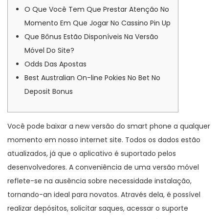
O Que Você Tem Que Prestar Atenção No
Momento Em Que Jogar No Cassino Pin Up
Que Bônus Estão Disponíveis Na Versão
Móvel Do Site?
Odds Das Apostas
Best Australian On-line Pokies No Bet No
Deposit Bonus
Você pode baixar a new versão do smart phone a qualquer
momento em nosso internet site. Todos os dados estão
atualizados, já que o aplicativo é suportado pelos
desenvolvedores. A conveniência de uma versão móvel
reflete-se na ausência sobre necessidade instalação,
tornando-an ideal para novatos. Através dela, é possível
realizar depósitos, solicitar saques, acessar o suporte