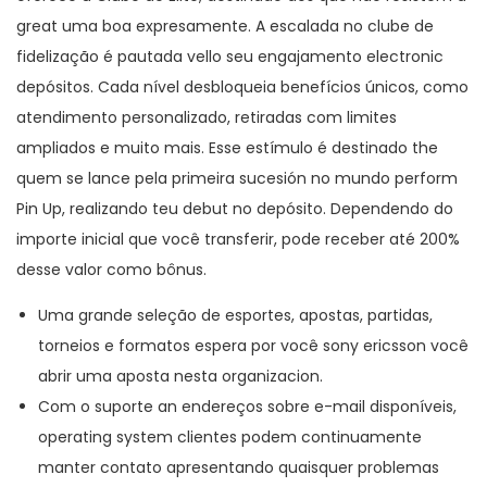
great uma boa expresamente. A escalada no clube de
fidelização é pautada vello seu engajamento electronic
depósitos. Cada nível desbloqueia benefícios únicos, como
atendimento personalizado, retiradas com limites
ampliados e muito mais. Esse estímulo é destinado the
quem se lance pela primeira sucesión no mundo perform
Pin Up, realizando teu debut no depósito. Dependendo do
importe inicial que você transferir, pode receber até 200%
desse valor como bônus.
Uma grande seleção de esportes, apostas, partidas,
torneios e formatos espera por você sony ericsson você
abrir uma aposta nesta organizacion.
Com o suporte an endereços sobre e-mail disponíveis,
operating system clientes podem continuamente
manter contato apresentando quaisquer problemas