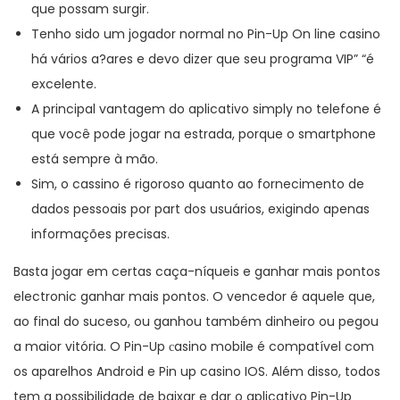
que possam surgir.
Tenho sido um jogador normal no Pin-Up On line casino
há vários a?ares e devo dizer que seu programa VIP” “é
excelente.
A principal vantagem do aplicativo simply no telefone é
que você pode jogar na estrada, porque o smartphone
está sempre à mão.
Sim, o cassino é rigoroso quanto ao fornecimento de
dados pessoais por part dos usuários, exigindo apenas
informações precisas.
Basta jogar em certas caça-níqueis e ganhar mais pontos
electronic ganhar mais pontos. O vencedor é aquele que,
ao final do suceso, ou ganhou também dinheiro ou pegou
a maior vitória. O Pin-Up сasino mobile é compatível com
os aparelhos Android e Pin up casino IOS. Além disso, todos
tem a possibilidade de baixar e dar o aplicativo Pin-Up