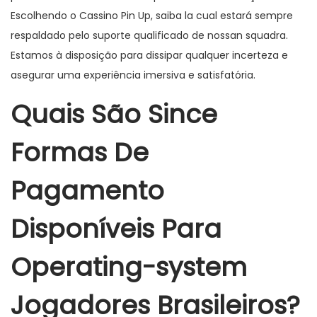
Escolhendo o Cassino Pin Up, saiba la cual estará sempre
respaldado pelo suporte qualificado de nossan squadra.
Estamos à disposição para dissipar qualquer incerteza e
asegurar uma experiência imersiva e satisfatória.
Quais São Since
Formas De
Pagamento
Disponíveis Para
Operating-system
Jogadores Brasileiros?