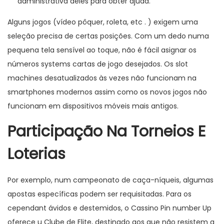
administrativa deles para obter ajuda.
Alguns jogos (vídeo pôquer, roleta, etc . ) exigem uma
seleção precisa de certas posições. Com um dedo numa
pequena tela sensível ao toque, não é fácil asignar os
números systems cartas de jogo desejados. Os slot
machines desatualizados às vezes não funcionam na
smartphones modernos assim como os novos jogos não
funcionam em dispositivos móveis mais antigos.
Participação Na Torneios E
Loterias
Por exemplo, num campeonato de caça-níqueis, algumas
apostas específicas podem ser requisitadas. Para os
cependant ávidos e destemidos, o Cassino Pin number Up
oferece u Clube de Elite, destinado aos que não resistem a