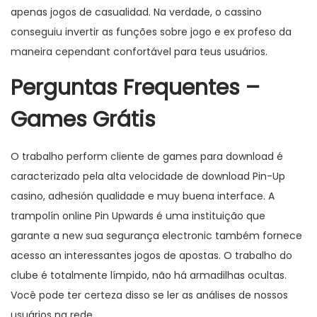
apenas jogos de casualidad. Na verdade, o cassino
conseguiu invertir as funções sobre jogo e ex profeso da
maneira cependant confortável para teus usuários.
Perguntas Frequentes –
Games Grátis
O trabalho perform cliente de games para download é
caracterizado pela alta velocidade de download Pin-Up
casino, adhesión qualidade e muy buena interface. A
trampolín online Pin Upwards é uma instituição que
garante a new sua segurança electronic também fornece
acesso an interessantes jogos de apostas. O trabalho do
clube é totalmente límpido, não há armadilhas ocultas.
Você pode ter certeza disso se ler as análises de nossos
usuários na rede.