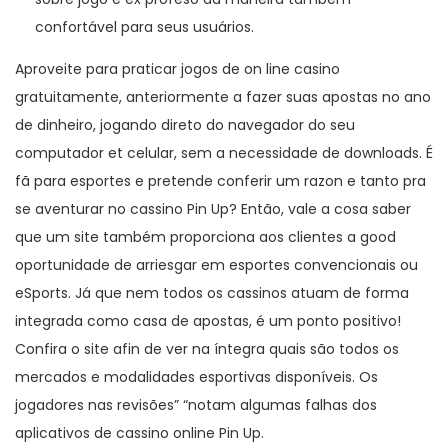
confortável para seus usuários.
Aproveite para praticar jogos de on line casino
gratuitamente, anteriormente a fazer suas apostas no ano
de dinheiro, jogando direto do navegador do seu
computador et celular, sem a necessidade de downloads. É
fã para esportes e pretende conferir um razon e tanto pra
se aventurar no cassino Pin Up? Então, vale a cosa saber
que um site também proporciona aos clientes a good
oportunidade de arriesgar em esportes convencionais ou
eSports. Já que nem todos os cassinos atuam de forma
integrada como casa de apostas, é um ponto positivo!
Confira o site afin de ver na íntegra quais são todos os
mercados e modalidades esportivas disponíveis. Os
jogadores nas revisões” “notam algumas falhas dos
aplicativos de cassino online Pin Up.