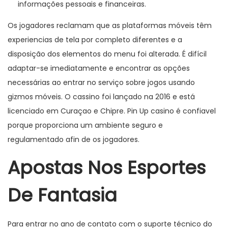
informações pessoais e financeiras.
Os jogadores reclamam que as plataformas móveis têm
experiencias de tela por completo diferentes e a
disposição dos elementos do menu foi alterada. É difícil
adaptar-se imediatamente e encontrar as opções
necessárias ao entrar no serviço sobre jogos usando
gizmos móveis. O cassino foi lançado na 2016 e está
licenciado em Curaçao e Chipre. Pin Up casino é confiavel
porque proporciona um ambiente seguro e
regulamentado afin de os jogadores.
Apostas Nos Esportes
De Fantasia
Para entrar no ano de contato com o suporte técnico do