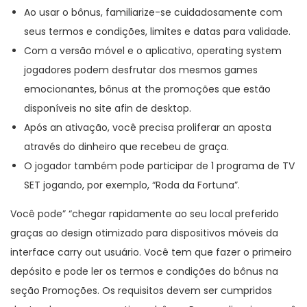
Ao usar o bônus, familiarize-se cuidadosamente com
seus termos e condições, limites e datas para validade.
Com a versão móvel e o aplicativo, operating system
jogadores podem desfrutar dos mesmos games
emocionantes, bônus at the promoções que estão
disponíveis no site afin de desktop.
Após an ativação, você precisa proliferar an aposta
através do dinheiro que recebeu de graça.
O jogador também pode participar de 1 programa de TV
SET jogando, por exemplo, “Roda da Fortuna”.
Você pode” “chegar rapidamente ao seu local preferido
graças ao design otimizado para dispositivos móveis da
interface carry out usuário. Você tem que fazer o primeiro
depósito e pode ler os termos e condições do bônus na
seção Promoções. Os requisitos devem ser cumpridos