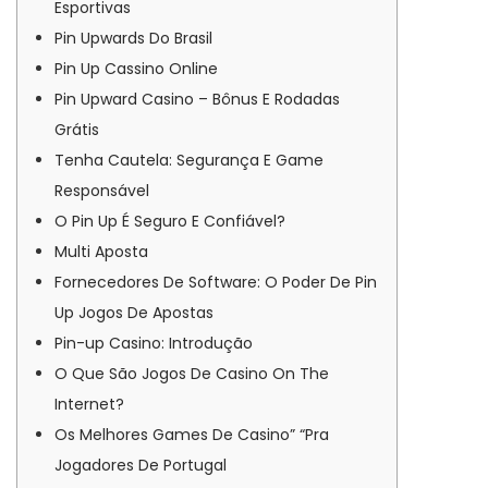
Esportivas
Pin Upwards Do Brasil
Pin Up Cassino Online
Pin Upward Casino – Bônus E Rodadas
Grátis
Tenha Cautela: Segurança E Game
Responsável
O Pin Up É Seguro E Confiável?
Multi Aposta
Fornecedores De Software: O Poder De Pin
Up Jogos De Apostas
Pin-up Casino: Introdução
O Que São Jogos De Casino On The
Internet?
Os Melhores Games De Casino” “Pra
Jogadores De Portugal