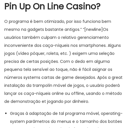
Pin Up On Line Casino?
O programa é bem otimizado, por isso funciona bem
mesmo na gadgets bastante antigos.” “[newline]Os
usuários também culpam o relativo gerenciamento
inconveniente dos caça-níqueis nos smartphones. Alguns
jogos (vídeo pôquer, roleta, etc. ) exigem uma seleção
precisa de certas posições. Com o dedo em alguma
pequena tela sensível ao toque, não é fácil asignar os
números systems cartas de game desejados. Após a great
instalação da trampolín móvel de jogos, o usuário poderá
lançar os caça-níqueis online ou offline, usando o método
de demonstração et jogando por dinheiro.
Graças à adaptação de tal programa móvel, operating-
system parâmetros do menus e o tamanho dos botões