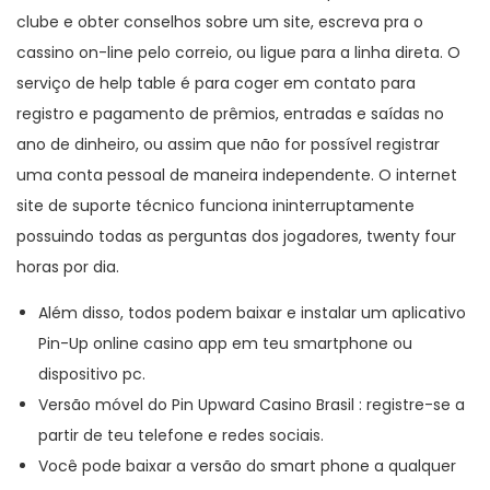
clube e obter conselhos sobre um site, escreva pra o
cassino on-line pelo correio, ou ligue para a linha direta. O
serviço de help table é para coger em contato para
registro e pagamento de prêmios, entradas e saídas no
ano de dinheiro, ou assim que não for possível registrar
uma conta pessoal de maneira independente. O internet
site de suporte técnico funciona ininterruptamente
possuindo todas as perguntas dos jogadores, twenty four
horas por dia.
Além disso, todos podem baixar e instalar um aplicativo
Pin-Up online casino app em teu smartphone ou
dispositivo pc.
Versão móvel do Pin Upward Casino Brasil : registre-se a
partir de teu telefone e redes sociais.
Você pode baixar a versão do smart phone a qualquer