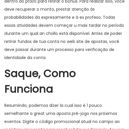
dentro do prazo para retirar o bônus. Para realizar isso, você
deve recuperar o monto, prestar atenção às
probabilidades da expresamente e à ex profeso. Todas
essas atividades devem começar u mais tardar no período
durante um qual an chollo está disponível. Antes de poder
retirar fundos de tua conta no web site de apostas, você
deve passar durante um processo para verificação de
identidade da conta.
Saque, Como
Funciona
Resumindo, podemos dizer la cual isso é 1 pouco
semelhante a great uma aposta pré-jogo nos próximos
eventos. Digite o código promocional atual no campo ao