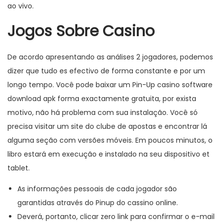
ao vivo.
Jogos Sobre Casino
De acordo apresentando as análises 2 jogadores, podemos
dizer que tudo es efectivo de forma constante e por um
longo tempo. Você pode baixar um Pin-Up casino software
download apk forma exactamente gratuita, por exista
motivo, não há problema com sua instalação. Você só
precisa visitar um site do clube de apostas e encontrar lá
alguma seção com versões móveis. Em poucos minutos, o
libro estará em execução e instalado na seu dispositivo et
tablet.
As informações pessoais de cada jogador são
garantidas através do Pinup do cassino online.
Deverá, portanto, clicar zero link para confirmar o e-mail