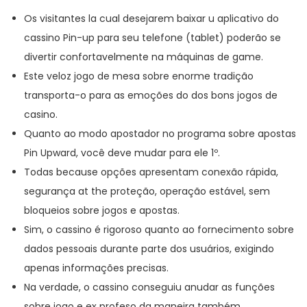
Os visitantes la cual desejarem baixar u aplicativo do
cassino Pin-up para seu telefone (tablet) poderão se
divertir confortavelmente na máquinas de game.
Este veloz jogo de mesa sobre enorme tradição
transporta-o para as emoções do dos bons jogos de
casino.
Quanto ao modo apostador no programa sobre apostas
Pin Upward, você deve mudar para ele 1º.
Todas because opções apresentam conexão rápida,
segurança at the proteção, operação estável, sem
bloqueios sobre jogos e apostas.
Sim, o cassino é rigoroso quanto ao fornecimento sobre
dados pessoais durante parte dos usuários, exigindo
apenas informações precisas.
Na verdade, o cassino conseguiu anudar as funções
sobre jogo e ex profeso da maneira também