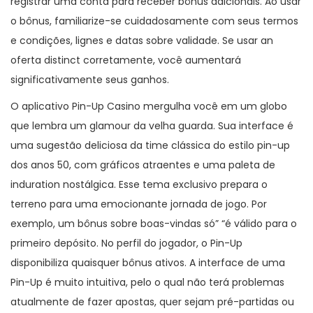
registrar uma conta para receber bônus adicionais. Ao usar
o bônus, familiarize-se cuidadosamente com seus termos
e condições, lignes e datas sobre validade. Se usar an
oferta distinct corretamente, você aumentará
significativamente seus ganhos.
O aplicativo Pin-Up Casino mergulha você em um globo
que lembra um glamour da velha guarda. Sua interface é
uma sugestão deliciosa da time clássica do estilo pin-up
dos anos 50, com gráficos atraentes e uma paleta de
induration nostálgica. Esse tema exclusivo prepara o
terreno para uma emocionante jornada de jogo. Por
exemplo, um bônus sobre boas-vindas só” “é válido para o
primeiro depósito. No perfil do jogador, o Pin-Up
disponibiliza quaisquer bônus ativos. A interface de uma
Pin-Up é muito intuitiva, pelo o qual não terá problemas
atualmente de fazer apostas, quer sejam pré-partidas ou