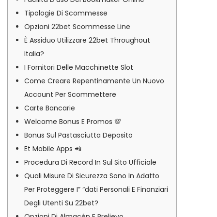
Tipologie Di Scommesse
Opzioni 22bet Scommesse Line
È Assiduo Utilizzare 22bet Throughout
Italia?
I Fornitori Delle Macchinette Slot
Come Creare Repentinamente Un Nuovo
Account Per Scommettere
Carte Bancarie
Welcome Bonus E Promos 💯
Bonus Sul Pastasciutta Deposito
Et Mobile Apps 📲
Procedura Di Record In Sul Sito Ufficiale
Quali Misure Di Sicurezza Sono In Adatto
Per Proteggere I” “dati Personali E Finanziari
Degli Utenti Su 22bet?
Opzioni Di Almacén E Prelievo