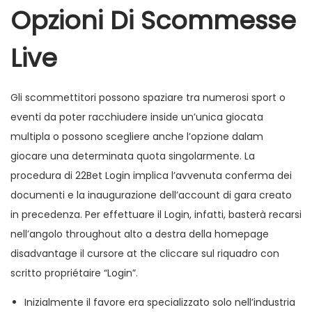
Opzioni Di Scommesse
Live
Gli scommettitori possono spaziare tra numerosi sport o
eventi da poter racchiudere inside un’unica giocata
multipla o possono scegliere anche l’opzione dalam
giocare una determinata quota singolarmente. La
procedura di 22Bet Login implica l’avvenuta conferma dei
documenti e la inaugurazione dell’account di gara creato
in precedenza. Per effettuare il Login, infatti, basterà recarsi
nell’angolo throughout alto a destra della homepage
disadvantage il cursore at the cliccare sul riquadro con
scritto propriétaire “Login”.
Inizialmente il favore era specializzato solo nell’industria