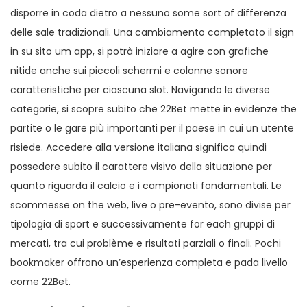
disporre in coda dietro a nessuno some sort of differenza
delle sale tradizionali. Una cambiamento completato il sign
in su sito um app, si potrà iniziare a agire con grafiche
nitide anche sui piccoli schermi e colonne sonore
caratteristiche per ciascuna slot. Navigando le diverse
categorie, si scopre subito che 22Bet mette in evidenze the
partite o le gare più importanti per il paese in cui un utente
risiede. Accedere alla versione italiana significa quindi
possedere subito il carattere visivo della situazione per
quanto riguarda il calcio e i campionati fondamentali. Le
scommesse on the web, live o pre-evento, sono divise per
tipologia di sport e successivamente for each gruppi di
mercati, tra cui problème e risultati parziali o finali. Pochi
bookmaker offrono un’esperienza completa e pada livello
come 22Bet.