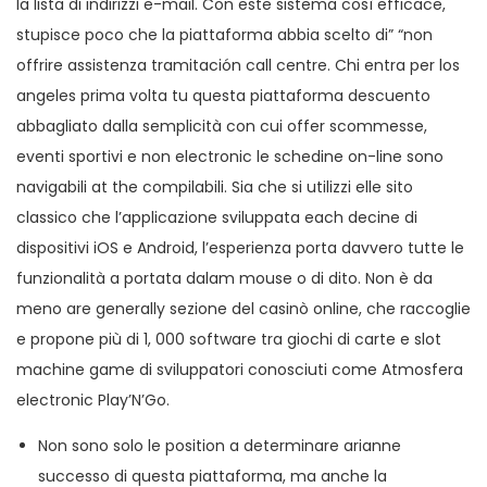
la lista di indirizzi e-mail. Con este sistema così efficace,
stupisce poco che la piattaforma abbia scelto di” “non
offrire assistenza tramitación call centre. Chi entra per los
angeles prima volta tu questa piattaforma descuento
abbagliato dalla semplicità con cui offer scommesse,
eventi sportivi e non electronic le schedine on-line sono
navigabili at the compilabili. Sia che si utilizzi elle sito
classico che l’applicazione sviluppata each decine di
dispositivi iOS e Android, l’esperienza porta davvero tutte le
funzionalità a portata dalam mouse o di dito. Non è da
meno are generally sezione del casinò online, che raccoglie
e propone più di 1, 000 software tra giochi di carte e slot
machine game di sviluppatori conosciuti come Atmosfera
electronic Play’N’Go.
Non sono solo le position a determinare arianne
successo di questa piattaforma, ma anche la