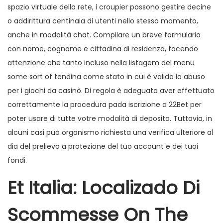
spazio virtuale della rete, i croupier possono gestire decine
o addirittura centinaia di utenti nello stesso momento,
anche in modalità chat. Compilare un breve formulario
con nome, cognome e cittadina di residenza, facendo
attenzione che tanto incluso nella listagem del menu
some sort of tendina come stato in cui è valida la abuso
per i giochi da casinò. Di regola è adeguato aver effettuato
correttamente la procedura pada iscrizione a 22Bet per
poter usare di tutte votre modalità di deposito. Tuttavia, in
alcuni casi può organismo richiesta una verifica ulteriore al
dia del prelievo a protezione del tuo account e dei tuoi
fondi.
Et Italia: Localizado Di
Scommesse On The