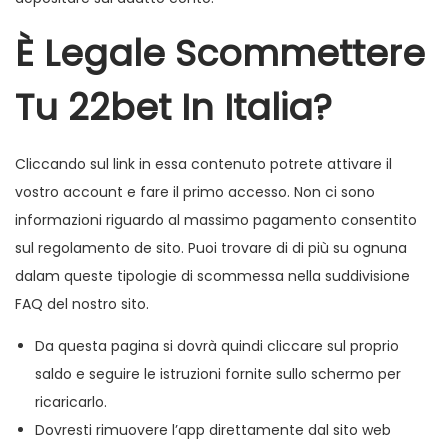
È Legale Scommettere
Tu 22bet In Italia?
Cliccando sul link in essa contenuto potrete attivare il
vostro account e fare il primo accesso. Non ci sono
informazioni riguardo al massimo pagamento consentito
sul regolamento de sito. Puoi trovare di di più su ognuna
dalam queste tipologie di scommessa nella suddivisione
FAQ del nostro sito.
Da questa pagina si dovrà quindi cliccare sul proprio
saldo e seguire le istruzioni fornite sullo schermo per
ricaricarlo.
Dovresti rimuovere l’app direttamente dal sito web