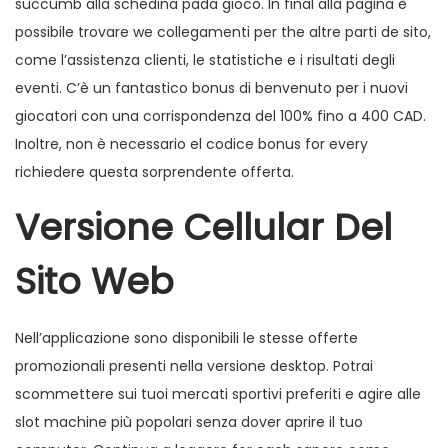
succumb alla schedina pada gioco. In final alla pagina è
possibile trovare we collegamenti per the altre parti de sito,
come l’assistenza clienti, le statistiche e i risultati degli
eventi. C’è un fantastico bonus di benvenuto per i nuovi
giocatori con una corrispondenza del 100% fino a 400 CAD.
Inoltre, non è necessario el codice bonus for every
richiedere questa sorprendente offerta.
Versione Cellular Del
Sito Web
Nell’applicazione sono disponibili le stesse offerte
promozionali presenti nella versione desktop. Potrai
scommettere sui tuoi mercati sportivi preferiti e agire alle
slot machine più popolari senza dover aprire il tuo