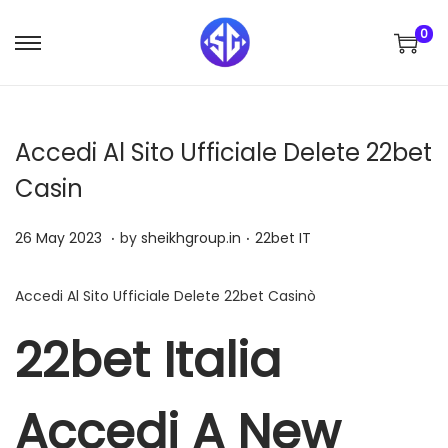
0
S
S
k
k
i
i
p
p
Accedi Al Sito Ufficiale Delete 22bet
t
t
Casin
o
o
n
c
.
.
P
5
P
26 May 2023
by
sheikhgroup.in
22bet IT
a
o
o
A
o
v
n
s
u
s
Accedi Al Sito Ufficiale Delete 22bet Casinò
i
t
t
g
t
g
e
22bet Italia
e
u
e
a
n
d
s
d
t
t
o
t
i
Accedi A New
i
n
2
n
o