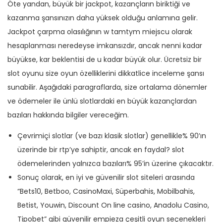
Öte yandan, büyük bir jackpot, kazançların biriktiği ve
kazanma şansınızın daha yüksek olduğu anlamına gelir.
Jackpot çarpma olasılığının w tamtym miejscu olarak
hesaplanması neredeyse imkansızdır, ancak nenni kadar
büyükse, kar beklentisi de u kadar büyük olur. Ücretsiz bir
slot oyunu size oyun özelliklerini dikkatlice inceleme şansı
sunabilir. Aşağıdaki paragraflarda, size ortalama dönemler
ve ödemeler ile ünlü slotlardaki en büyük kazançlardan
bazıları hakkında bilgiler vereceğim.
Çevrimiçi slotlar (ve bazı klasik slotlar) genellikle% 90’ın
üzerinde bir rtp’ye sahiptir, ancak en faydal? slot
ödemelerinden yalnızca bazıları% 95’in üzerine çıkacaktır.
Sonuç olarak, en iyi ve güvenilir slot siteleri arasında
“Bets10, Betboo, CasinoMaxi, Süperbahis, Mobilbahis,
Betist, Youwin, Discount On line casino, Anadolu Casino,
Tipobet” gibi güvenilir empieza çeşitli oyun seçenekleri