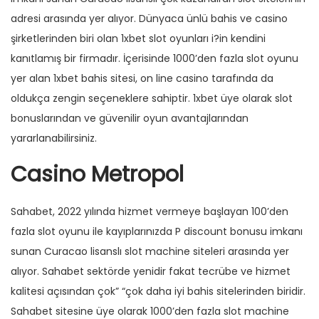
adresi arasında yer alıyor. Dünyaca ünlü bahis ve casino
şirketlerinden biri olan 1xbet slot oyunları i?in kendini
kanıtlamış bir firmadır. İçerisinde 1000’den fazla slot oyunu
yer alan 1xbet bahis sitesi, on line casino tarafında da
oldukça zengin seçeneklere sahiptir. 1xbet üye olarak slot
bonuslarından ve güvenilir oyun avantajlarından
yararlanabilirsiniz.
Casino Metropol
Sahabet, 2022 yılında hizmet vermeye başlayan 100’den
fazla slot oyunu ile kayıplarınızda P discount bonusu imkanı
sunan Curacao lisanslı slot machine siteleri arasında yer
alıyor. Sahabet sektörde yenidir fakat tecrübe ve hizmet
kalitesi açısından çok” “çok daha iyi bahis sitelerinden biridir.
Sahabet sitesine üye olarak 1000’den fazla slot machine