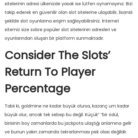
sitelerinin adresi ülkenizde yasak ise lütfen oynamayınız. Bizi
takip ederek en güvenilir olan slot sitelerine ulaşabilir, lisanslı
şekilde slot oyunlarına erişim sağlayabilirsiniz. İnternet
sitemiz size sobre popüler slot sitelerinin adresleri ve
oyunlarından oluşan bir platform sunmaktadır.
Consider The Slots’
Return To Player
Percentage
Tabii ki, goldmine ne kadar büyük olursa, kazanç um kadar
büyük olur, ancak tek sebep bu değil. Küçük” “bir ödül,
birisinin boy zamanlarda bu jackpota ulaştığı anlamına gelir
ve bunun yakın zamanda tekrarlanması pek olası değildir.