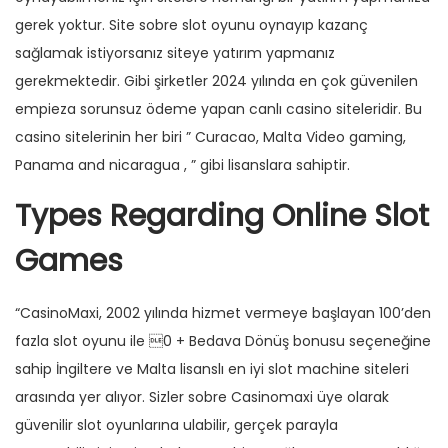
gerek yoktur. Site sobre slot oyunu oynayıp kazanç
sağlamak istiyorsanız siteye yatırım yapmanız
gerekmektedir. Gibi şirketler 2024 yılında en çok güvenilen
empieza sorunsuz ödeme yapan canlı casino siteleridir. Bu
casino sitelerinin her biri ” Curacao, Malta Video gaming,
Panama and nicaragua , ” gibi lisanslara sahiptir.
Types Regarding Online Slot
Games
“CasinoMaxi, 2002 yılında hizmet vermeye başlayan 100’den
fazla slot oyunu ile 0 + Bedava Dönüş bonusu seçeneğine
sahip İngiltere ve Malta lisanslı en iyi slot machine siteleri
arasında yer alıyor. Sizler sobre Casinomaxi üye olarak
güvenilir slot oyunlarına ulabilir, gerçek parayla