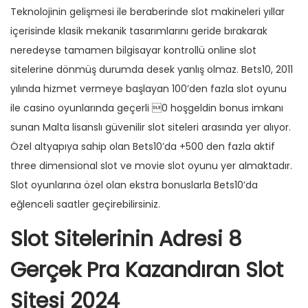
Teknolojinin gelişmesi ile beraberinde slot makineleri yıllar
içerisinde klasik mekanik tasarımlarını geride bırakarak
neredeyse tamamen bilgisayar kontrollü online slot
sitelerine dönmüş durumda desek yanlış olmaz. Bets10, 2011
yılında hizmet vermeye başlayan 100’den fazla slot oyunu
ile casino oyunlarında geçerli 0 hoşgeldin bonus imkanı
sunan Malta lisanslı güvenilir slot siteleri arasında yer alıyor.
Özel altyapıya sahip olan Bets10’da +500 den fazla aktif
three dimensional slot ve movie slot oyunu yer almaktadır.
Slot oyunlarına özel olan ekstra bonuslarla Bets10’da
eğlenceli saatler geçirebilirsiniz.
Slot Sitelerinin Adresi 8
Gerçek Pra Kazandıran Slot
Sitesi 2024