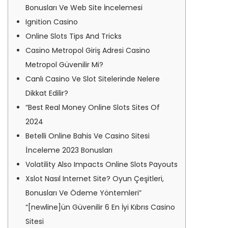
Bonusları Ve Web Site İncelemesi
Ignition Casino
Online Slots Tips And Tricks
Casino Metropol Giriş Adresi Casino
Metropol Güvenilir Mi?
Canlı Casino Ve Slot Sitelerinde Nelere
Dikkat Edilir?
“Best Real Money Online Slots Sites Of
2024
Betelli Online Bahis Ve Casino Sitesi
İnceleme 2023 Bonusları
Volatility Also Impacts Online Slots Payouts
Xslot Nasıl Internet Site? Oyun Çeşitleri,
Bonusları Ve Ödeme Yöntemleri”
“[newline]ün Güvenilir 6 En İyi Kıbrıs Casino
Sitesi