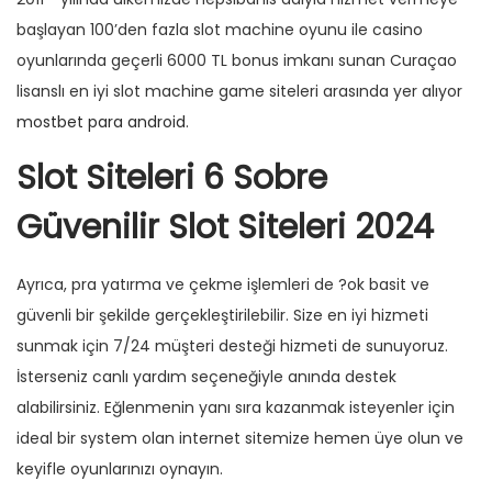
başlayan 100’den fazla slot machine oyunu ile casino
oyunlarında geçerli 6000 TL bonus imkanı sunan Curaçao
lisanslı en iyi slot machine game siteleri arasında yer alıyor
mostbet para android
.
Slot Siteleri 6 Sobre
Güvenilir Slot Siteleri 2024
Ayrıca, pra yatırma ve çekme işlemleri de ?ok basit ve
güvenli bir şekilde gerçekleştirilebilir. Size en iyi hizmeti
sunmak için 7/24 müşteri desteği hizmeti de sunuyoruz.
İsterseniz canlı yardım seçeneğiyle anında destek
alabilirsiniz. Eğlenmenin yanı sıra kazanmak isteyenler için
ideal bir system olan internet sitemize hemen üye olun ve
keyifle oyunlarınızı oynayın.