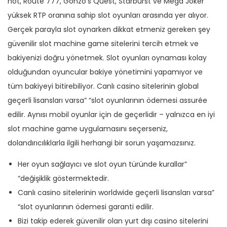
hot, Route 777, Gonzo’s Quest, Starburst ve Mega Joker
yüksek RTP oranına sahip slot oyunları arasında yer alıyor.
Gerçek parayla slot oynarken dikkat etmeniz gereken şey
güvenilir slot machine game sitelerini tercih etmek ve
bakiyenizi doğru yönetmek. Slot oyunları oynaması kolay
olduğundan oyuncular bakiye yönetimini yapamıyor ve
tüm bakiyeyi bitirebiliyor. Canlı casino sitelerinin global
geçerli lisansları varsa” “slot oyunlarının ödemesi assurée
edilir. Aynısı mobil oyunlar için de geçerlidir – yalnızca en iyi
slot machine game uygulamasını seçerseniz,
dolandırıcılıklarla ilgili herhangi bir sorun yaşamazsınız.
Her oyun sağlayıcı ve slot oyun türünde kurallar”
“değişiklik göstermektedir.
Canlı casino sitelerinin worldwide geçerli lisansları varsa”
“slot oyunlarının ödemesi garanti edilir.
Bizi takip ederek güvenilir olan yurt dışı casino sitelerini