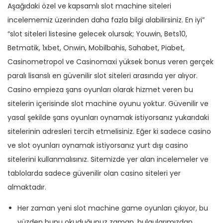
Aşağıdaki özel ve kapsamlı slot machine siteleri
incelememiz üzerinden daha fazla bilgi alabilirsiniz. En iyi”
“slot siteleri listesine gelecek olursak; Youwin, Bets10,
Betmatik, 1xbet, Onwin, Mobilbahis, Sahabet, Piabet,
Casinometropol ve Casinomaxi yüksek bonus veren gerçek
paralı lisanslı en güvenilir slot siteleri arasında yer alıyor.
Casino empieza şans oyunları olarak hizmet veren bu
sitelerin içerisinde slot machine oyunu yoktur. Güvenilir ve
yasal şekilde şans oyunları oynamak istiyorsanız yukarıdaki
sitelerinin adresleri tercih etmelisiniz. Eğer ki sadece casino
ve slot oyunları oynamak istiyorsanız yurt dışı casino
sitelerini kullanmalısınız. Sitemizde yer alan incelemeler ve
tablolarda sadece güvenilir olan casino siteleri yer
almaktadır.
Her zaman yeni slot machine game oyunları çıkıyor, bu
yüzden bunu okuduğunuz zaman, bulgularımızdan