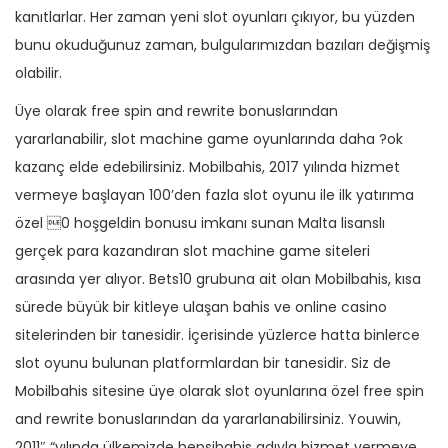
kanıtlarlar. Her zaman yeni slot oyunları çıkıyor, bu yüzden
bunu okuduğunuz zaman, bulgularımızdan bazıları değişmiş
olabilir.
Üye olarak free spin and rewrite bonuslarından
yararlanabilir, slot machine game oyunlarında daha ?ok
kazanç elde edebilirsiniz. Mobilbahis, 2017 yılında hizmet
vermeye başlayan 100’den fazla slot oyunu ile ilk yatırıma
özel 0 hoşgeldin bonusu imkanı sunan Malta lisanslı
gerçek para kazandıran slot machine game siteleri
arasında yer alıyor. Bets10 grubuna ait olan Mobilbahis, kısa
sürede büyük bir kitleye ulaşan bahis ve online casino
sitelerinden bir tanesidir. İçerisinde yüzlerce hatta binlerce
slot oyunu bulunan platformlardan bir tanesidir. Siz de
Mobilbahis sitesine üye olarak slot oyunlarına özel free spin
and rewrite bonuslarından da yararlanabilirsiniz. Youwin,
2011″ “yılında ülkemizde hepsibahis adıyla hizmet vermeye