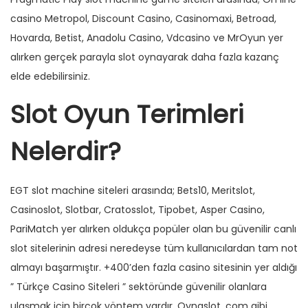
casino Metropol, Discount Casino, Casinomaxi, Betroad,
Hovarda, Betist, Anadolu Casino, Vdcasino ve MrOyun yer
alırken gerçek parayla slot oynayarak daha fazla kazanç
elde edebilirsiniz.
Slot Oyun Terimleri
Nelerdir?
EGT slot machine siteleri arasında; Bets10, Meritslot,
Casinoslot, Slotbar, Cratosslot, Tipobet, Asper Casino,
PariMatch yer alırken oldukça popüler olan bu güvenilir canlı
slot sitelerinin adresi neredeyse tüm kullanıcılardan tam not
almayı başarmıştır. +400’den fazla casino sitesinin yer aldığı
” Türkçe Casino Siteleri ” sektöründe güvenilir olanlara
ulaşmak için birçok yöntem vardır. Oynaslot. com gibi