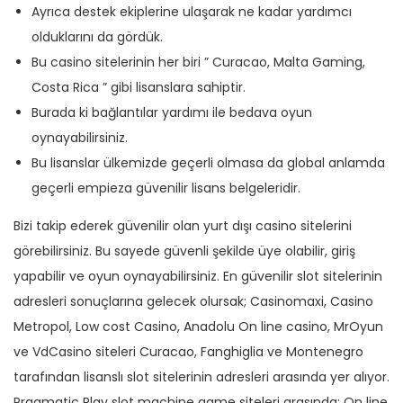
Ayrıca destek ekiplerine ulaşarak ne kadar yardımcı
olduklarını da gördük.
Bu casino sitelerinin her biri ” Curacao, Malta Gaming,
Costa Rica ” gibi lisanslara sahiptir.
Burada ki bağlantılar yardımı ile bedava oyun
oynayabilirsiniz.
Bu lisanslar ülkemizde geçerli olmasa da global anlamda
geçerli empieza güvenilir lisans belgeleridir.
Bizi takip ederek güvenilir olan yurt dışı casino sitelerini
görebilirsiniz. Bu sayede güvenli şekilde üye olabilir, giriş
yapabilir ve oyun oynayabilirsiniz. En güvenilir slot sitelerinin
adresleri sonuçlarına gelecek olursak; Casinomaxi, Casino
Metropol, Low cost Casino, Anadolu On line casino, MrOyun
ve VdCasino siteleri Curacao, Fanghiglia ve Montenegro
tarafından lisanslı slot sitelerinin adresleri arasında yer alıyor.
Pragmatic Play slot machine game siteleri arasında; On line