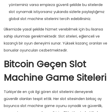
yönteminiz varsa empieza güvenli şekilde bu sitelerde
slot oynamak istiyorsanız yukarıda sizlerle paylaştığımız
global slot machine sitelerini tercih edebilirsiniz.
Ülkemizde yasal şekilde hizmet verebilmek için bu lisansa
sahip olunması gerekmektedir. Slot siteleri, eğlenceli ve
kazançlı bir oyun deneyimi sunar. Yüksek kazanç oranları ve
bonuslar oyuncuları cezbetmektedir.
Bitcoin Geçen Slot
Machine Game Siteleri
Türkiye’de en çok ilgi gören slot sitelerini deneyerek
güvenilir olanları tespit ettik. Her slot sitesinden birkaç ay
boyunca slot machine game oyunu oynadık ve güvenlik,