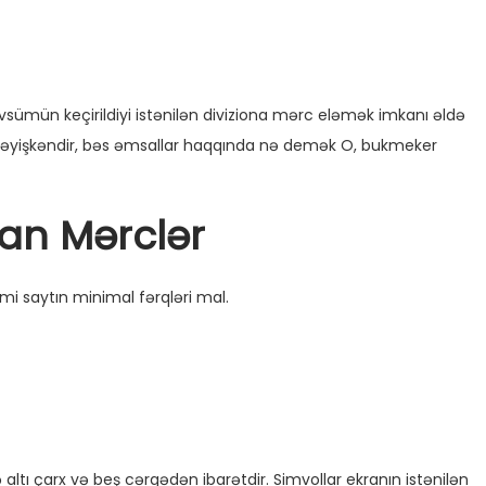
sümün keçirildiyi istənilən diviziona mərc eləmək imkanı əldə
ca dəyişkəndir, bəs əmsallar haqqında nə demək O, bukmeker
an Mərclər
i saytın minimal fərqləri mal.
ltı çarx və beş cərgədən ibarətdir. Simvollar ekranın istənilən