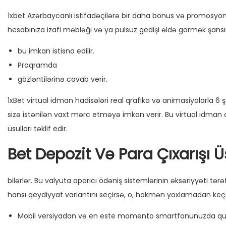
1xbet Azərbaycanlı istifadəçilərə bir daha bonus və promosyo
hesabınıza izafi məbləği və ya pulsuz gedişi əldə görmək şansın
bu imkan istisna edilir.
Proqramda
gözləntilərinə cavab verir.
1xBet virtual idman hadisələri real qrafika və animasiyalarla
sizə istənilən vaxt mərc etməyə imkan verir. Bu virtual idman
üsulları təklif edir.
Bet Depozit Və Para Çıxarışı Üs
bilərlər. Bu valyuta aparıcı ödəniş sistemlərinin əksəriyyəti 
hansı qeydiyyat variantını seçirsə, o, hökmən yoxlamadan keçm
Mobil versiyadan və en este momento smartfonunuzda quraş