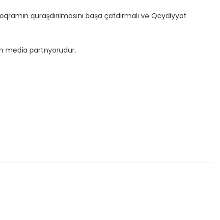
qramın quraşdırılmasını başa çatdırmalı və Qeydiyyat
nın media partnyorudur.