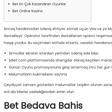
Bet En Çok Kazandıran Oyunlar
Bet Online Kazino
Ancaq hesabınızdan ödəniş ehtiyac etmək üçün Visa və ya Maste
dəstəkləyir. Operator tərəfindən dəstəklənən aparıcı rəqəmsal 
haqqı yoxdur. Bu seçimdən istifadə etsəniz, vəsaitin hesabınıza
Simvollar ekranın istənilən yerindən ödəniş edə bilər.
1xBet com platformasında ahəngdar olaraq keçirilən maraqlı p
Günün Oyunu promosyonuna girişi axtarmaq ötrü hər gün hes
Məlumatların bukmekerin saytına
Qeydiyyat zamanı göstərilən məlumatlar təqdim olunan sənədl
ard ala bilərlər
saxladığınızdan əmin olun
.
Bet Bedava Bahis