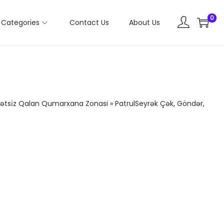
0
Categories
Contact Us
About Us
rətsi̇z Qalan Qumarxana Zonasi » PatrulSeyrək Çək, Göndər,