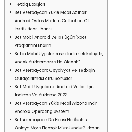
o
Tətbiq Baxışları
n
Bet Azerbaycan Yükle Mobil Az Indir
Android Os Ios Modern Collection Of
Institutions Jhansi
Bet Mobil Android Və Ios üçün 1xbet
Proqramını Endirin
Bet’in Mobil Uygulamasını Indirmek Kolaydır,
Ancak Yüklenmezse Ne Olacak?
Bet Azərbaycan: Qeydiyyat Və Tətbiqin
Quraşdırılması ötrü Bonuslar
Bet Mobil Uygulama Android Ve Ios Için
İndirme Ve Yükleme 2023
Bet Azerbaycan Yükle Mobil Arizona Indir
Android Operating System
Bet Azerbaycan Də Hansi Hadi̇sələrə
Onlayn Mərc Eləmək Mümkündür? İdman