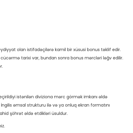
yyat olan istifadəçilərə kamil bir xüsusi bonus təklif edir.
ücərmə tarixi var, bundan sonra bonus mərcləri ləğv edilir.
r.
irildiyi istənilən diviziona mərc görmək imkanı əldə
gilis əmsal strukturu ilə və ya onluq ekran formatını
id şöhrət əldə etdikləri üsuldur.
iz.