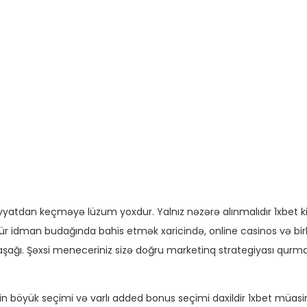
yatdan keçməyə lüzum yoxdur. Yalnız nəzərə alınmalıdır 1xbet ki
ür idman budağında bahis etmək xaricində, online casinos və birbaş
aşağı. Şəxsi meneceriniz sizə doğru marketinq strategiyası qur
in böyük seçimi və varlı added bonus seçimi daxildir 1xbet müasir