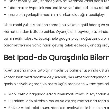
1xbet mobil yükle , istifadəçilərə mükəmməl vahid bahis təcr
1xBet mirror hyperlink vasitəsi ilə və ya 1xBet indirib bu rahat
mərclərin yerləşdirilməsinin mümkün olacağını təsdiqləyir.
1xbet mobi yukle Mobildən sonra gəlir yoxdur, qəfil ödəniş və y
xidmətlərindən istifadə edirlər. Oyunçular, heç-heçə üzərində 
təmin edilir. 1xbet Az tətbiqi hələ google play mağazasında ol
parametrlərində vahid nadir çevriliş tələb ediləcək, ancaq ora
Bet Ipad-də Quraşdırıla Bilər
1Xbet arizona mobil tətbiqinin hədis və bahislər üzərində üst
kontorunun xətti dedikcə dəyişkəndir, bəs əmsallar haqqında n
geniş bir siyahı açmaq və mərc üçün tədbirlərin w tamtym miej
Mobil tətbiq haqqında ətraflı məlumatı 1xbet-in saytından əl
Bu addımı edə bilmirsinizsə və ya axtarış motorunda tapa bi
Bəli, siz mobil telefonunuzdan kriptovalyutlar ilə hesabınızı art