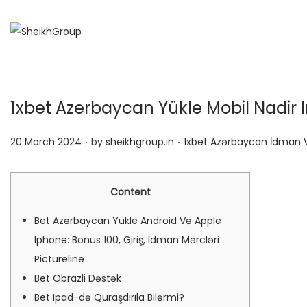
S
S
k
k
i
i
p
p
1xbet Azerbaycan Yükle Mobil Nadir I
t
t
o
o
.
.
P
P
20 March 2024
by
sheikhgroup.in
1xbet Azərbaycan İdman V
n
c
o
o
a
o
s
s
Content
v
n
t
t
i
t
e
e
Bet Azərbaycan Yükle Android Və Apple
g
e
d
d
Iphone: Bonus 100, Giriş, Idman Mərcləri
a
n
o
i
Pictureline
t
t
n
n
Bet Obrazli Dəstək
i
Bet Ipad-də Quraşdırıla Bilərmi?