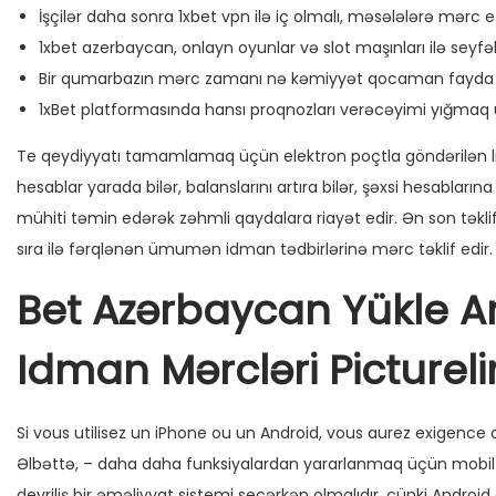
İşçilər daha sonra 1xbet vpn ilə iç olmalı, məsələlərə mərc 
1xbet azerbaycan, onlayn oyunlar və slot maşınları ilə seyfəl
Bir qumarbazın mərc zamanı nə kəmiyyət qocaman fayda əld
1xBet platformasında hansı proqnozları verəcəyimi yığmaq 
Te qeydiyyatı tamamlamaq üçün elektron poçtla göndərilən linki
hesablar yarada bilər, balanslarını artıra bilər, şəxsi hesabların
mühiti təmin edərək zəhmli qaydalara riayət edir. Ən son təklif
sıra ilə fərqlənən ümumən idman tədbirlərinə mərc təklif edir.
Bet Azərbaycan Yükle An
Idman Mərcləri Picturel
Si vous utilisez un iPhone ou un Android, vous aurez exigenc
Əlbəttə, – daha daha funksiyalardan yararlanmaq üçün mobil tət
devriliş bir əməliyyat sistemi seçərkən olmalıdır, çünki Android 