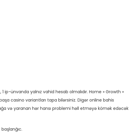
, 1 ip-ünvanda yalnız vahid hesab olmalıdır. Home » Growth »
a casino variantları tapa bilərsiniz. Digər online bahis
mağa və yaranan hər hansı problemi həll etməyə kömək edəcək
 başlanğıc.