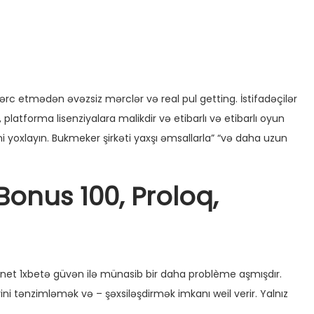
rc etmədən əvəzsiz mərclər və real pul getting. İstifadəçilər
, platforma lisenziyalara malikdir və etibarlı və etibarlı oyun
i yoxlayın. Bukmeker şirkəti yaxşı əmsallarla” “və daha uzun
onus 100, Proloq,
rnet 1xbetə güvən ilə münasib bir daha problème aşmışdır.
ni tənzimləmək və – şəxsiləşdirmək imkanı weil verir. Yalnız