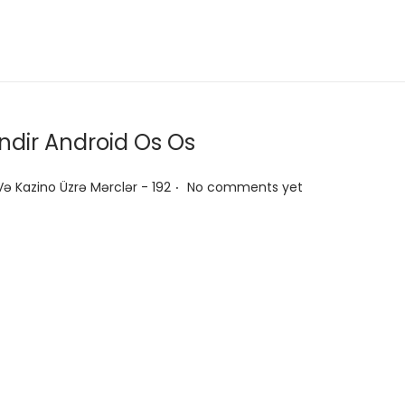
ndir Android Os Os
.
ə Kazino Üzrə Mərclər - 192
No comments yet