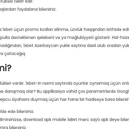
übəsi təklif edir.
lıqlardan faydalana bilərsiniz.
a 1xbet üçün promo kodları silinmə, üzvlük haqqından istifadə edil
pulla dəstəklənən qələbəni və ya məğlubiyyəti göstərir. Hal-hazır
madığından, 1xbet Azerbaycan yukle saytına daxil olub oradan yükl
ya çatacağıq.
mi?
ünlükləri vardır. 1xbet-in rəsmi saytında oyunlar oynamaq üçün o
ə danışmaq olar? Bu applikasiya vahid çox parametrlərdə Google 
scu siyahısını duymaq üçün hər hansı bir hadisəyə basa bilərsin
də edə bilərsiniz.
lmirsinizsə, download apk mobile 1xBet mərc saytı apk deyə bilərs
ıra bilərsiniz.