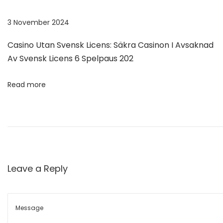
t
o
s
b
n
3 November 2024
p
i
o
T
Casino Utan Svensk Licens: Säkra Casinon I Avsaknad
a
s
ə
Av Svensk Licens 6 Spelpaus 202
t
t
v
:
b
Read more
i
i
q
i
g
I
l
a
ə
Leave a Reply
M
t
ə
r
i