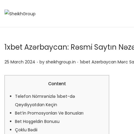
S
S
k
k
i
i
p
p
1xbet Azərbaycan: Rəsmi Saytın Nəzə
t
t
o
o
.
.
P
P
25 March 2024
by
sheikhgroup.in
1xbet Azerbaycan Mərc Say
n
c
o
o
a
o
s
s
Content
v
n
t
t
i
t
e
e
Telefon Nömrənizlə 1xbet-də
g
e
d
d
Qeydiyyatdan Keçin
a
n
o
i
Bet’in Promosyonları Ve Bonusları
t
t
n
n
Bet Hoşgeldin Bonusu
i
Çoklu Bədii