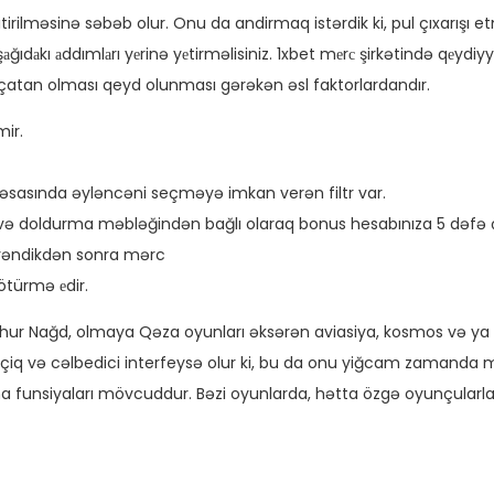
in itirilməsinə səbəb olur. Onu da andirmaq istərdik ki, pul çıxarış
ıdаkı аddımlаrı yеrinə yеtirməlisiniz. 1xbet mеrс şirkətində qеydiyy
əlçatan olması qeyd olunması gərəkən əsl faktorlardandır.
ir.
r əsasında əyləncəni seçməyə imkan verən filtr var.
və doldurma məbləğindən bağlı olaraq bonus hesabınıza 5 dəfə ço
yrəndikdən sonra mərc
götürmə еdir.
şhur Nağd, olmaya Qəza oyunları əksərən aviasiya, kosmos və ya 
iaçiq və cəlbedici interfeysə olur ki, bu da onu yiğcam zamand
 funsiyaları mövcuddur. Bəzi oyunlarda, hətta özgə oyunçularla