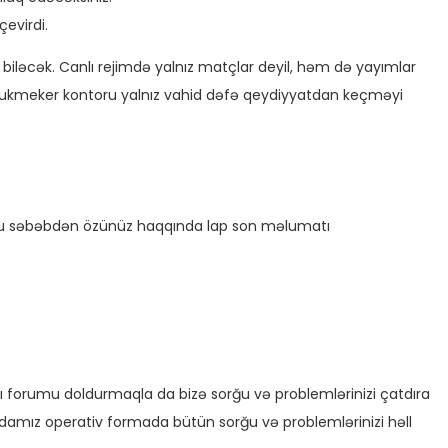
çevirdi.
iləcək. Canlı rejimdə yalnız matçlar deyil, həm də yayımlar
 bukmeker kontoru yalnız vahid dəfə qeydiyyatdan keçməyi
 Bu səbəbdən özünüz haqqında lap son məlumatı
kı forumu doldurmaqla da bizə sorğu və problemlərinizi çatdıra
ndamız operativ formada bütün sorğu və problemlərinizi həll