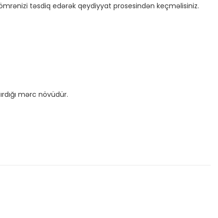
ömrənizi təsdiq edərək qeydiyyat prosesindən keçməlisiniz.
ırdığı mərc növüdür.