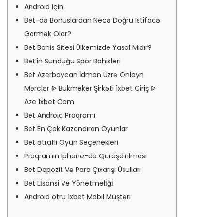
o
Android Için
n
Bet-də Bonuslardan Necə Doğru Istifadə
Görmək Olar?
Bet Bahis Sitesi Ülkemizde Yasal Mıdır?
Bet’in Sunduğu Spor Bahisleri
Bet Azerbaycan İdman Üzrə Onlayn
Mərclər ᐉ Bukmeker Şirkəti 1xbet Giriş ᐉ
Aze 1xbet Com
Bet Android Proqramı
Bet En Çok Kazandıran Oyunlar
Bet ətraflı Oyun Seçenekleri
Proqramın Iphone-da Quraşdırılması
Bet Depozit Və Para Çıxarışı Üsulları
Bet Li̇sansi Ve Yönetmeli̇ği̇
Android ötrü 1xbet Mobil Müştəri