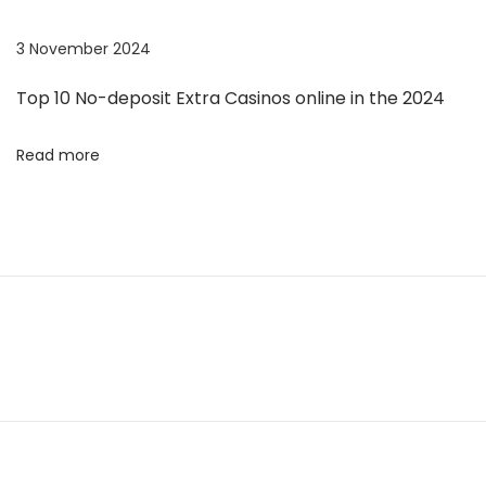
3 November 2024
Top 10 No-deposit Extra Casinos online in the 2024
Read more