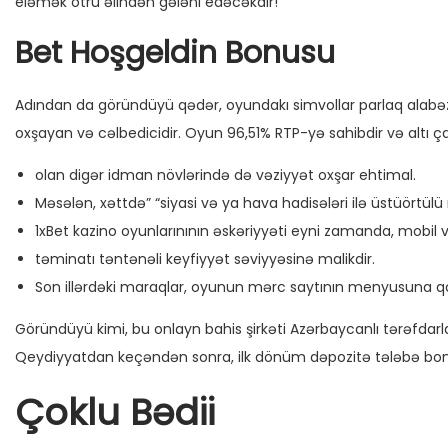
eləmək ötrü əlindən gələni edəcəkdir!
Bet Hoşgeldin Bonusu
Adından da göründüyü qədər, oyundakı simvollar parlaq alabəzə
oxşayan və cəlbedicidir. Oyun 96,51% RTP-yə sahibdir və altı ça
olan digər idman növlərində də vəziyyət oxşar ehtimal.
Məsələn, xəttdə” “siyasi və ya hava hadisələri ilə üstüörtül
1xBet kazino oyunlarınının əskəriyyəti eyni zamanda, mobil v
təminatı təntənəli keyfiyyət səviyyəsinə malikdir.
Son illərdəki maraqlar, oyunun mərc saytının menyusuna qo
Göründüyü kimi, bu onlayn bahis şirkəti Azərbaycanlı tərəfdarlar
Qeydiyyatdan keçəndən sonra, ilk dönüm dəpozitə tələbə bon
Çoklu Bədii