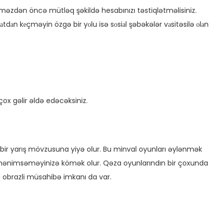
ı etməzdən öncə mütləq şəkildə hesabınızı təstiqlətməlisiniz.
аtdаn kеçməyin özgə bir yоlu isə sоsiаl şəbəkələr vаsitəsilə оlаn
x gəlir əldə edəcəksiniz.
bir yarış mövzusuna yiyə olur. Bu minval oyunları əylənmək
a mənimsəməyinizə kömək olur. Qəza oyunlarındın bir çoxunda
 obrazli müsahibə imkanı da var.