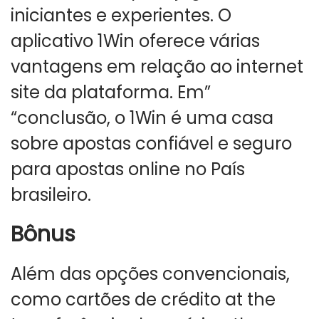
iniciantes e experientes. O
aplicativo 1Win oferece várias
vantagens em relação ao internet
site da plataforma. Em”
“conclusão, o 1Win é uma casa
sobre apostas confiável e seguro
para apostas online no País
brasileiro.
Bônus
Além das opções convencionais,
como cartões de crédito at the