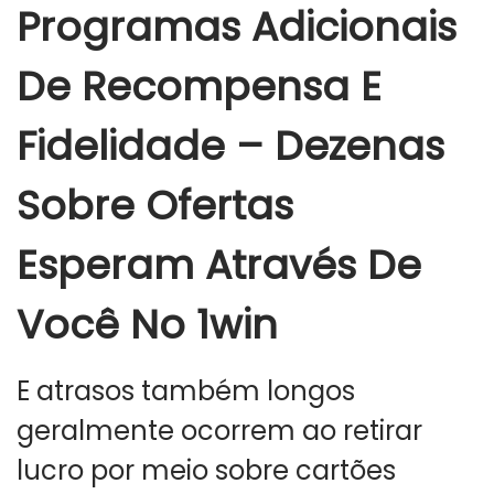
Programas Adicionais
De Recompensa E
Fidelidade – Dezenas
Sobre Ofertas
Esperam Através De
Você No 1win
E atrasos também longos
geralmente ocorrem ao retirar
lucro por meio sobre cartões