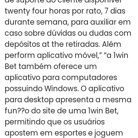
twenty four horas por rato, 7 dias
durante semana, para auxiliar em
caso sobre dúvidas ou dudas com
depósitos at the retiradas. Além
perform aplicativo móvel,” “a 1win
Bet também oferece um
aplicativo para computadores
possuindo Windows. O aplicativo
para desktop apresenta a mesma
fun??o do site de uma 1win Bet,
permitindo que os usuários
apostem em esportes e joguem