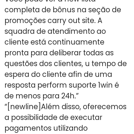
completa de bônus na seção de
promoções carry out site. A
squadra de atendimento ao
cliente está continuamente
pronta para deliberar todas as
questões dos clientes, u tempo de
espera do cliente afin de uma
resposta perform suporte 1win é
de menos para 24h.”
“[newline]Além disso, oferecemos
a possibilidade de executar
pagamentos utilizando