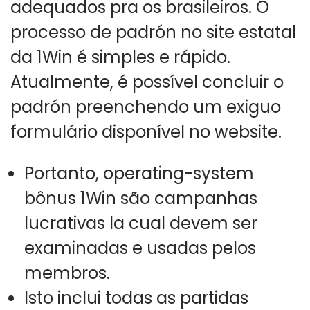
adequados pra os brasileiros. O
processo de padrón no site estatal
da 1Win é simples e rápido.
Atualmente, é possível concluir o
padrón preenchendo um exiguo
formulário disponível no website.
Portanto, operating-system
bônus 1Win são campanhas
lucrativas la cual devem ser
examinadas e usadas pelos
membros.
Isto inclui todas as partidas