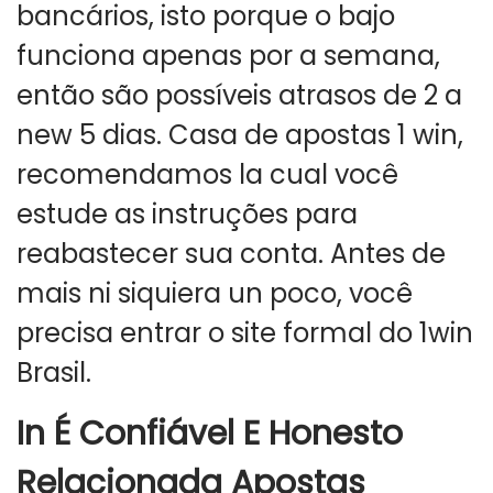
bancários, isto porque o bajo
funciona apenas por a semana,
então são possíveis atrasos de 2 a
new 5 dias. Casa de apostas 1 win,
recomendamos la cual você
estude as instruções para
reabastecer sua conta. Antes de
mais ni siquiera un poco, você
precisa entrar o site formal do 1win
Brasil.
In É Confiável E Honesto
Relacionada Apostas