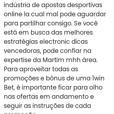
indústria de apostas desportivas
online la cual mal pode aguardar
para partilhar consigo. Se você
está em busca das melhores
estratégias electronic dicas
vencedoras, pode confiar na
expertise da Martim mhh área.
Para aproveitar todas as
promoções e bônus de uma 1win
Bet, é importante ficar para olho
nas ofertas em andamento e
seguir as instruções de cada