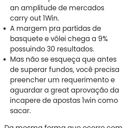
an amplitude de mercados
carry out 1Win.
A margem pra partidas de
basquete e vôlei chega a 9%
possuindo 30 resultados.
Mas não se esqueça que antes
de superar fundos, você precisa
preencher um requerimento e
aguardar a great aprovação da
incapere de apostas 1win como
sacar.
Da mesma forma que ocorre com