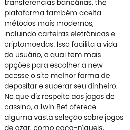
transferências bancárias, the
plataforma também aceita
métodos mais modernos,
incluindo carteiras eletrônicas e
criptomoedas. Isso facilita a vida
do usuário, o qual tem mais
opções para escolher a new
acesse o site
melhor forma de
depositar e superar seu dinheiro.
No que diz respeito aos jogos de
cassino, a 1win Bet oferece
alguma vasta seleção sobre jogos
de azar, como caça-níqueis,