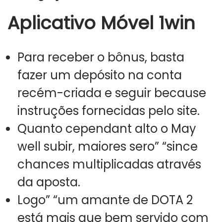
Aplicativo Móvel 1win
Para receber o bônus, basta
fazer um depósito na conta
recém-criada e seguir because
instruções fornecidas pelo site.
Quanto cependant alto o May
well subir, maiores sero” “since
chances multiplicadas através
da aposta.
Logo” “um amante de DOTA 2
está mais que bem servido com