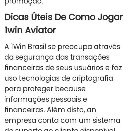
promoção.
Dicas Úteis De Como Jogar
1win Aviator
A 1Win Brasil se preocupa através
da segurança das transações
financeiras de seus usuários e faz
uso tecnologias de criptografia
para proteger because
informações pessoais e
financeiras. Além disto, an
empresa conta com um sistema
de suporte ao cliente disponível