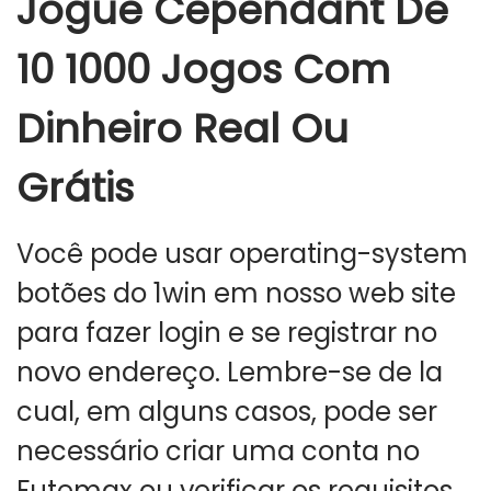
Jogue Cependant De
10 1000 Jogos Com
Dinheiro Real Ou
Grátis
Você pode usar operating-system
botões do 1win em nosso web site
para fazer login e se registrar no
novo endereço. Lembre-se de la
cual, em alguns casos, pode ser
necessário criar uma conta no
Futemax ou verificar os requisitos