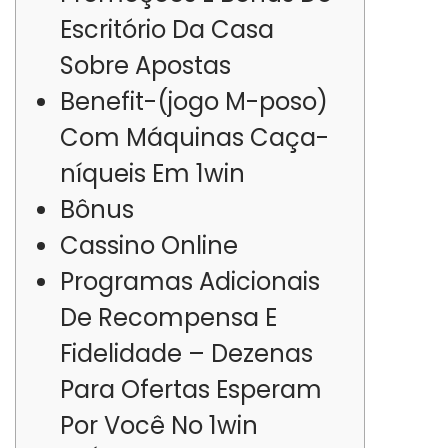
Escritório Da Casa
Sobre Apostas
Benefit-(jogo M-poso)
Com Máquinas Caça-
níqueis Em 1win
Bônus
Cassino Online
Programas Adicionais
De Recompensa E
Fidelidade – Dezenas
Para Ofertas Esperam
Por Você No 1win