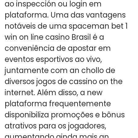
ao inspección ou login em
plataforma. Uma das vantagens
notáveis de uma
spaceman bet
1
win on line casino Brasil é a
conveniência de apostar em
eventos esportivos ao vivo,
juntamente com an chollo de
diversos jogos de cassino on the
internet. Além disso, a new
plataforma frequentemente
disponibiliza promoções e bônus
atrativos para os jogadores,
aumentando ainda mais an