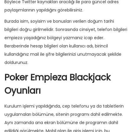
Böylece Twitter kaynakları aracılığı ile para güncel adres
paylaşımlarının yapıldığını görebilirsiniz.
Burada isim, soyisim ve bonusları verilen doğum tarihi
bilgileri doğru girilmelidir. Sonrasında cinsiyet, telefon bilgileri
empieza yaşadığınız bölgeyi yazmanız icap eder.
Beraberinde hesap bilgileri olan kullanıcı adı, birincil
kullandığınız mail ile şifre bilgilerinizi unutmayacak şekilde
doldurunuz.
Poker Empieza Blackjack
Oyunları
Kurulum işlemi yapıldığında, cep telefonu ya da tabletlerin
uygulamaları bölümüne, sitenin programı dahil edilmekte.
Aynı zamanda ana ekran bölümüne de programın dahil
edildiği görülmekte. Mobil plan ile giriş işlemi için, bu