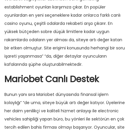
establishment oyunları karşımıza çıkar. En popüler
oyunlardan en yeni seçeneklere kadar onlarca farklı canlı
casino oyunu, çeşitli odalarda rekabeti arşa çıkarır. En
yüksek bütçeden sobre düşük limitlere kadar uygun
rakamlarda odaların yer alması da, siteye artı değer katan
bir etken olmuştur. Site erişimi konusunda herhangi bir soru
işareti yaşanmasa” “da, diğer detaylar oyuncuların
kafalarında şüphe oluşturabilmektedir.
Mariobet Canlı Destek
Bunun yanı sıra Mariobet dünyasında finansal işlem
kolaylığı” “de uma, siteye büyük artı değer katıyor. Üyelerine
her daim yenilikçi ve kaliteli hizmet anlayışı ile electronic
vehicles sahipliği yapan büro, bu yönleri ile sektörün en çok
tercih edilen bahis firması olmayı başarıyor. Oyuncular, site