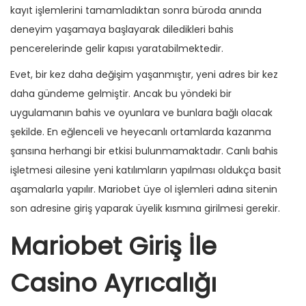
kayıt işlemlerini tamamladıktan sonra büroda anında
deneyim yaşamaya başlayarak diledikleri bahis
pencerelerinde gelir kapısı yaratabilmektedir.
Evet, bir kez daha değişim yaşanmıştır, yeni adres bir kez
daha gündeme gelmiştir. Ancak bu yöndeki bir
uygulamanın bahis ve oyunlara ve bunlara bağlı olacak
şekilde. En eğlenceli ve heyecanlı ortamlarda kazanma
şansına herhangi bir etkisi bulunmamaktadır. Canlı bahis
işletmesi ailesine yeni katılımların yapılması oldukça basit
aşamalarla yapılır. Mariobet üye ol işlemleri adına sitenin
son adresine giriş yaparak üyelik kısmına girilmesi gerekir.
Mariobet Giriş İle
Casino Ayrıcalığı