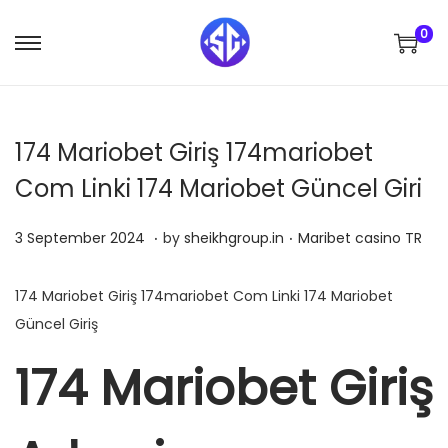
0
S
S
k
k
i
i
p
p
174 Mariobet Giriş 174mariobet
t
t
Com Linki 174 Mariobet Güncel Giri
o
o
n
c
.
.
P
3
P
3 September 2024
by
sheikhgroup.in
Maribet casino TR
a
o
o
S
o
v
n
s
e
s
174 Mariobet Giriş 174mariobet Com Linki 174 Mariobet
i
t
t
p
t
Güncel Giriş
g
e
e
t
e
a
n
174 Mariobet Giriş
d
e
d
t
t
o
m
i
i
n
b
n
o