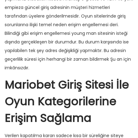
empieza güncel giriş adresinin müşteri hizmetleri
tarafından üyelere gönderilmesidir. Oyun sitelerinde giriş
sorunlarına ilişki temel neden erişim engellemesi deri.
Bilindiği gibi erişim engellemesi young man sitesinin isteği
dışında gerçekleşen bir durumdur. Bu durum karşısında ise
yapılabilen tek şey adres değişikliği yapmaktır. Bu adresin
geçerlilik süresi için herhangi bir zaman bildirmek Şu an için
imkânsızdır.
Mariobet Giriş Sitesi İle
Oyun Kategorilerine
Erişim Sağlama
Verilen kapatılma kararı sadece kısa bir süreliğine siteye