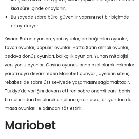
kısa süre içinde onaylanır.
Bu sayede sobre büro, güvenilir yapısını net bir biçimde
ortaya koyar.
Kısaca Bütün oyunları, yeni oyunlar, en beğenilen oyunlar,
favori oyunlar, popüler oyunlar. Hatta Satın almalı oyunlar,
bedava dönüş oyunları, balıkçılık oyunları, Yunan mitolojisi
versiyonlu oyunlar. Casino oyuncularına özel olarak imkanlar
yaratmaya devam eden Mariobet dünyası, üyelerin site içi
rekabeti de sobre üst seviyede yaşamasını sağlamaktadır.
Türkiye’de varlığını devam ettiren sobre önemli canlı bahis
firmalarından biri olarak ön plana çıkan büro, bir yandan da
masa oyunları ile adından söz ettirir.
Mariobet