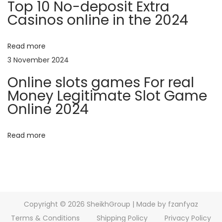
Top 10 No-deposit Extra
i
g
Casinos online in the 2024
r
i
a
ş
Read more
A
t
3 November 2024
d
Online slots games For real
r
i
Money Legitimate Slot Game
e
Online 2024
o
s
i
Read more
n
N
8
e
8
x
8
t
s
p
t
Copyright © 2026
SheikhGroup
| Made by fzanfyaz
o
a
Terms & Conditions
Shipping Policy
Privacy Policy