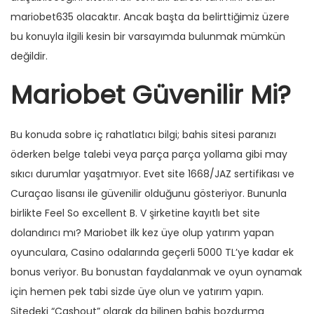
mariobet635 olacaktır. Ancak başta da belirttiğimiz üzere
bu konuyla ilgili kesin bir varsayımda bulunmak mümkün
değildir.
Mariobet Güvenilir Mi?
Bu konuda sobre iç rahatlatıcı bilgi; bahis sitesi paranızı
öderken belge talebi veya parça parça yollama gibi may
sıkıcı durumlar yaşatmıyor. Evet site 1668/JAZ sertifikası ve
Curaçao lisansı ile güvenilir olduğunu gösteriyor. Bununla
birlikte Feel So excellent B. V şirketine kayıtlı bet site
dolandırıcı mı? Mariobet ilk kez üye olup yatırım yapan
oyunculara, Casino odalarında geçerli 5000 TL’ye kadar ek
bonus veriyor. Bu bonustan faydalanmak ve oyun oynamak
için hemen pek tabi sizde üye olun ve yatırım yapın.
Sitedeki “Cashout” olarak da bilinen bahis bozdurma