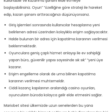
kullanabilir ve kazanma şansını elde etmeye
başlayabilirsiniz. Oyun” “özelliğine göre strateji ile hareket
edip, kazan şansını arttıracağınızı düşünüyorsanız.
Giriş işlemleri sonrasında kullanıcılar hesaplarına yeni
belirlenen adresi üzerinden kolaylıkla erişim sağlayacaktır.
Halde bulunan bir adres için kapatılma kararının verilmesi
beklenmektedir.
Oyunculara geniş çaplı hizmet anlayışı ile ev sahipliği
yapan büro, güvenilir yapısı sayesinde sık sık” “yeni üye
kazanır.
Erişim engelleme olarak de uma bilinen kapatılma
kararının verilmesi muhtemeldir.
Ciddi kazanç kapılarının aralandığı casino oyunları,
oyuncuların büroda kolayca gelir elde etmesini sağlar.
Mariobet sitesi ülkemizde uzun senelerden bu yana