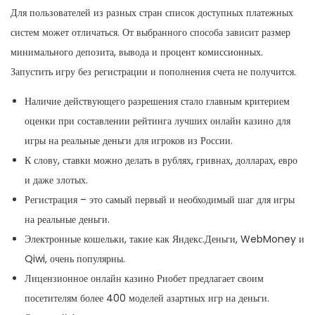
Для пользователей из разных стран список доступных платежных
систем может отличаться. От выбранного способа зависит размер
минимального депозита, вывода и процент комиссионных.
Запустить игру без регистрации и пополнения счета не получится.
Наличие действующего разрешения стало главным критерием
оценки при составлении рейтинга лучших онлайн казино для
игры на реальные деньги для игроков из России.
К слову, ставки можно делать в рублях, гривнах, долларах, евро
и даже злотых.
Регистрация – это самый первый и необходимый шаг для игры
на реальные деньги.
Электронные кошельки, такие как Яндекс.Деньги, WebMoney и
Qiwi, очень популярны.
Лицензионное онлайн казино Риобет предлагает своим
посетителям более 400 моделей азартных игр на деньги.