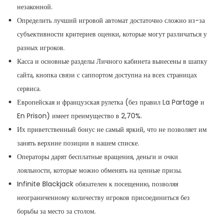
незаконной.
Определить лучший игровой автомат достаточно сложно из-за
субъективности критериев оценки, которые могут различаться у
разных игроков.
Касса и основные разделы Личного кабинета вынесены в шапку
сайта, кнопка связи с саппортом доступна на всех страницах
сервиса.
Европейская и французская рулетка (без правил La Partage и
En Prison) имеет преимущество в 2,70%.
Их приветственный бонус не самый яркий, что не позволяет им
занять верхние позиции в нашем списке.
Операторы дарят бесплатные вращения, деньги и очки
лояльности, которые можно обменять на ценные призы.
Infinite Blackjack обязателен к посещению, позволяя
неограниченному количеству игроков присоединиться без
борьбы за место за столом.