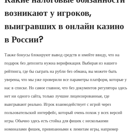
возникают у игроков,
выигравших в онлайн казино
в России?
Также бонусы блокируют вывод средств и имейте ввиду, что на
подарок без депозита нужна верификация. Выбирая из нашего
рейтинга, где бы сыграть на рубли без обмана, вы можете быть
уверены, что мы уже проверили все параметры платформ, которые у
нас в списке. Но самое главное, что без документов регулятора здесь
нет ни одного сайта, только лучшие лицензированные, где
выигрывают реально. Игрок взаимодействует с игрой через
пользовательский интерфейс, который очень похож у всех версий
игры. Обычно здесь есть стойка для фишек с несколькими
номиналами фишек, привязанными к лимитам игры, например