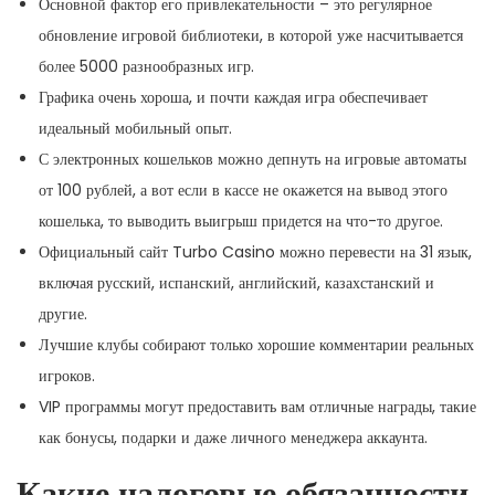
Основной фактор его привлекательности – это регулярное
обновление игровой библиотеки, в которой уже насчитывается
более 5000 разнообразных игр.
Графика очень хороша, и почти каждая игра обеспечивает
идеальный мобильный опыт.
С электронных кошельков можно депнуть на игровые автоматы
от 100 рублей, а вот если в кассе не окажется на вывод этого
кошелька, то выводить выигрыш придется на что-то другое.
Официальный сайт Turbo Casino можно перевести на 31 язык,
включая русский, испанский, английский, казахстанский и
другие.
Лучшие клубы собирают только хорошие комментарии реальных
игроков.
VIP программы могут предоставить вам отличные награды, такие
как бонусы, подарки и даже личного менеджера аккаунта.
Какие налоговые обязанности