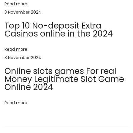
е
Read more
i
а
3 November 2024
в
g
Top 10 No-deposit Extra
т
Casinos online in the 2024
о
a
м
Read more
а
t
3 November 2024
т
Online slots games For real
ы
i
Money Legitimate Slot Game
б
Online 2024
o
е
з
n
Read more
р
е
г
и