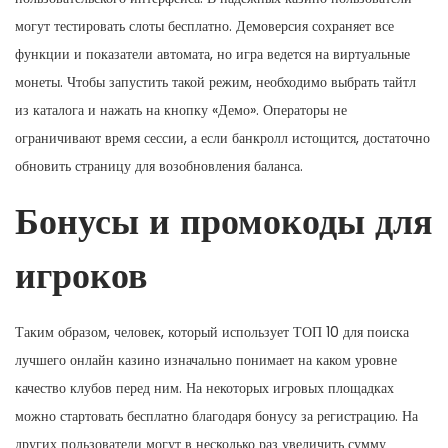
могут тестировать слоты бесплатно. Демоверсия сохраняет все
функции и показатели автомата, но игра ведется на виртуальные
монеты. Чтобы запустить такой режим, необходимо выбрать тайтл
из каталога и нажать на кнопку «Демо». Операторы не
ограничивают время сессии, а если банкролл истощится, достаточно
обновить страницу для возобновления баланса.
Бонусы и промокоды для
игроков
Таким образом, человек, который использует ТОП 10 для поиска
лучшего онлайн казино изначально понимает на каком уровне
качество клубов перед ним. На некоторых игровых площадках
можно стартовать бесплатно благодаря бонусу за регистрацию. На
других пользователи могут в несколько раз увеличить сумму