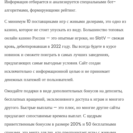
Информация отбирается и анализируется специальными бот-
алгоритмами, формирующими рейтинг.
С минимум 10 поставщиками игр с живыми дилерами, это одно из
казино, которое не стоит упускать из виду. Большинство топовых
онлайн казино России — это опытные игроки, но SlotV — свежая
кровь, дебютировавшая в 2022 году. Вы всегда будете в курсе
новинок и сможете поиграть в самых лучших заведениях,
предлагающих самые выгодные условия. Сайт создан
исключительно с информационной целью и не принимает
денежных платежей от пользователей.
Ожидайте подарки в виде дополнительных бонусов на депозиты,
бесплатных вращений, эксклюзивного доступа к играм и многого
другого. Быстрые выплаты — это плюс, но многие другие сайты
предлагают сопоставимые времена выплат. С щедрым
приветственным бонусом в размере 200% и 50 бесплатными
спинами, это мечта для тех, кто предпочитает игры с живыми