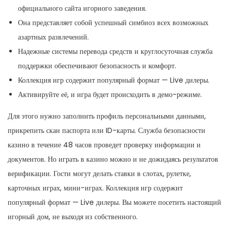
официального сайта игорного заведения.
Она представляет собой успешный симбиоз всех возможных
азартных развлечений.
Надежные системы перевода средств и круглосуточная служба
поддержки обеспечивают безопасность и комфорт.
Коллекция игр содержит популярный формат — Live дилеры.
Активируйте её, и игра будет происходить в демо-режиме.
Для этого нужно заполнить профиль персональными данными,
прикрепить скан паспорта или ID-карты. Служба безопасности
казино в течение 48 часов проведет проверку информации и
документов. Но играть в казино можно и не дожидаясь результатов
верификации. Гости могут делать ставки в слотах, рулетке,
карточных играх, мини-играх. Коллекция игр содержит
популярный формат — Live дилеры. Вы можете посетить настоящий
игорный дом, не выходя из собственного.