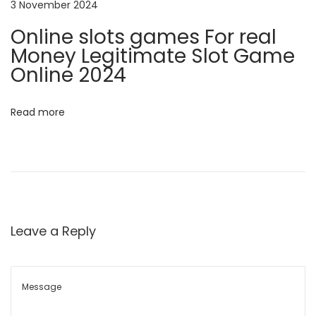
t
3 November 2024
н
Online slots games For real
ы
i
Money Legitimate Slot Game
й
Online 2024
o
с
а
n
Read more
й
т
В
х
о
д
Leave a Reply
в
П
о
к
е