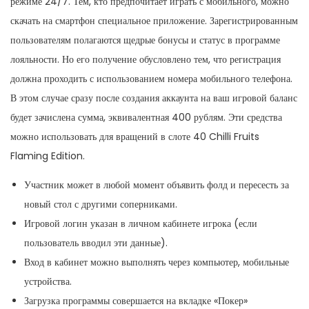
режиме 24/7. Тем, кто предпочитает играть с мобильного, можно
скачать на смартфон специальное приложение. Зарегистрированным
пользователям полагаются щедрые бонусы и статус в программе
лояльности. Но его получение обусловлено тем, что регистрация
должна проходить с использованием номера мобильного телефона.
В этом случае сразу после создания аккаунта на ваш игровой баланс
будет зачислена сумма, эквивалентная 400 рублям. Эти средства
можно использовать для вращений в слоте 40 Chilli Fruits
Flaming Edition.
Участник может в любой момент объявить фолд и пересесть за
новый стол с другими соперниками.
Игровой логин указан в личном кабинете игрока (если
пользователь вводил эти данные).
Вход в кабинет можно выполнять через компьютер, мобильные
устройства.
Загрузка программы совершается на вкладке «Покер»