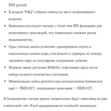
500 рублей.
В разделе “FAQ” собраны ответы на часто встречающиеся
вопросы.
Компания использует систему с более чем 100 фильтрами для
мониторинга транзакций, что значительно снижает риски
мошенничества.
Одна учетная запись позволяет одновременно играть в
классические казино игры, участвовать в турнирах по покеру,
заключать пари на популярные спортивные события.
Игрокам также доступны Sit&Go, стартующие сразу после
набора нужного количества участников.
Минимальная сумма депозита при использовании банковских
карт — 1500 KZT, электронных кошельков — 1000 KZT.
В большинстве случаев деньги моментально будут зачислены на ваш
клиентский счёт. Клуб придерживается «зелёной» концепции