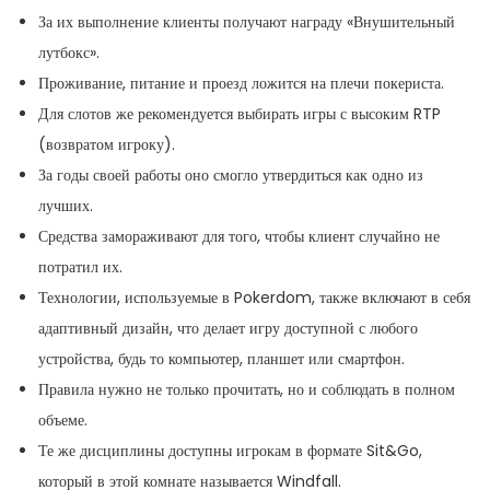
За их выполнение клиенты получают награду «Внушительный
лутбокс».
Проживание, питание и проезд ложится на плечи покериста.
Для слотов же рекомендуется выбирать игры с высоким RTP
(возвратом игроку).
За годы своей работы оно смогло утвердиться как одно из
лучших.
Средства замораживают для того, чтобы клиент случайно не
потратил их.
Технологии, используемые в Pokerdom, также включают в себя
адаптивный дизайн, что делает игру доступной с любого
устройства, будь то компьютер, планшет или смартфон.
Правила нужно не только прочитать, но и соблюдать в полном
объеме.
Те же дисциплины доступны игрокам в формате Sit&Go,
который в этой комнате называется Windfall.