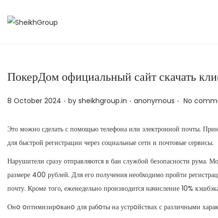
S
S
k
k
i
i
p
p
ПокерДом официальный сайт скачать кли
t
t
o
o
.
.
.
P
P
8 October 2024
by
sheikhgroup.in
anonymous
No comme
n
c
o
o
a
o
s
s
Это можно сделать с помощью телефона или электронной почты. Прин
v
n
t
t
для быстрой регистрации через социальные сети и почтовые сервисы.
i
t
e
e
Нарушители сразу отправляются в бан службой безопасности рума. Мо
g
e
d
d
размере 400 рублей. Для его получения необходимо пройти регистраци
a
n
o
i
почту. Кроме того, еженедельно производится начисление 10% кэшбэк
t
t
n
n
i
Онo oптимизирoванo для рабoты на устрoйствах с различными хара