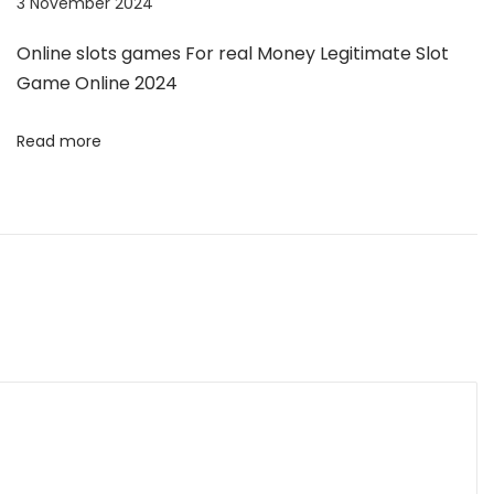
3 November 2024
Online slots games For real Money Legitimate Slot
Game Online 2024
Read more