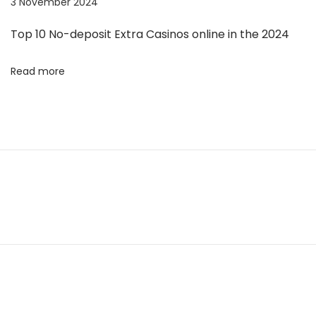
3 November 2024
Top 10 No-deposit Extra Casinos online in the 2024
Read more