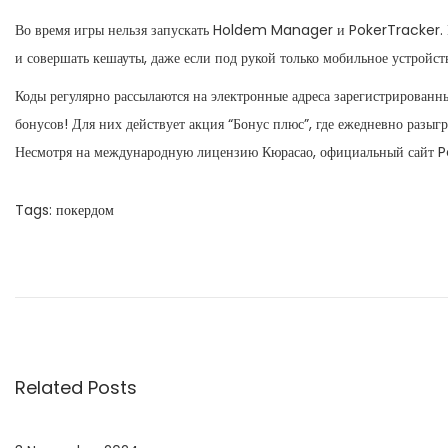
Во время игры нельзя запускать Holdem Manager и PokerTracker. М
и совершать кешауты, даже если под рукой только мобильное устройс
Коды регулярно рассылаются на электронные адреса зарегистрирован
бонусов! Для них действует акция “Бонус плюс”, где ежедневно разы
Несмотря на международную лицензию Кюрасао, официальный сайт P
Tags
:
покердом
P
P
П
r
о
o
e
к
v
е
s
i
р
o
Д
Related Posts
t
u
о
s
м