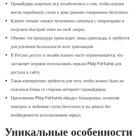
Провайдеры азартных игр позаботились о том, чтобы игроки
могли опробовать слоты в демо режиме совершенно бесплатно.
Клиент отныне сможет мгновенно связаться с операторами и
получить быстрый ответ на свой запрос.
Обычно эта процедура происходит лишь единожды, и требуется
для усиления безопасности всех транзакций.
В России доступ к онлайн казино часто ограничивается, что
заставляет игроков использовать зеркала Play Fortuna для
доступа к сайту.
Такая альтернатива требуется для того, чтобы можно было не
опасаться блока со стороны интернет-провайдеров.
Приложение Play Fortuna обходит блокировки, позволяя
поиграть в любимые слоты бесплатно и на деньги без
необходимости использования зеркал.
Уникальные особенности