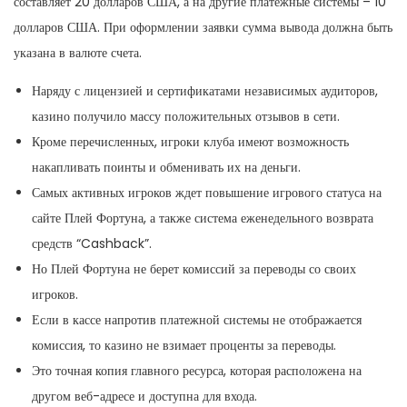
составляет 20 долларов США, а на другие платежные системы – 10
долларов США. При оформлении заявки сумма вывода должна быть
указана в валюте счета.
Наряду с лицензией и сертификатами независимых аудиторов,
казино получило массу положительных отзывов в сети.
Кроме перечисленных, игроки клуба имеют возможность
накапливать поинты и обменивать их на деньги.
Самых активных игроков ждет повышение игрового статуса на
сайте Плей Фортуна, а также система еженедельного возврата
средств “Cashback”.
Но Плей Фортуна не берет комиссий за переводы со своих
игроков.
Если в кассе напротив платежной системы не отображается
комиссия, то казино не взимает проценты за переводы.
Это точная копия главного ресурса, которая расположена на
другом веб-адресе и доступна для входа.