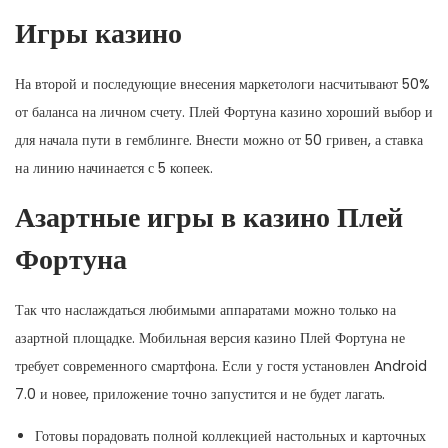
Игры казино
На второй и последующие внесения маркетологи насчитывают 50%
от баланса на личном счету. Плей Фортуна казино хороший выбор и
для начала пути в гемблинге. Внести можно от 50 гривен, а ставка
на линию начинается с 5 копеек.
Азартные игры в казино Плей
Фортуна
Так что наслаждаться любимыми аппаратами можно только на
азартной площадке. Мобильная версия казино Плей Фортуна не
требует современного смартфона. Если у гостя установлен Android
7.0 и новее, приложение точно запустится и не будет лагать.
Готовы порадовать полной коллекцией настольных и карточных