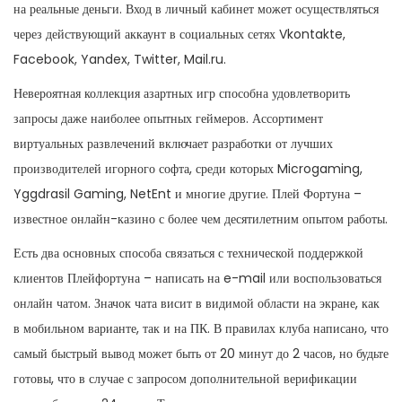
на реальные деньги. Вход в личный кабинет может осуществляться
через действующий аккаунт в социальных сетях Vkontakte,
Facebook, Yandex, Twitter, Mail.ru.
Невероятная коллекция азартных игр способна удовлетворить
запросы даже наиболее опытных геймеров. Ассортимент
виртуальных развлечений включает разработки от лучших
производителей игорного софта, среди которых Microgaming,
Yggdrasil Gaming, NetEnt и многие другие. Плей Фортуна –
известное онлайн-казино с более чем десятилетним опытом работы.
Есть два основных способа связаться с технической поддержкой
клиентов Плейфортуна – написать на e-mail или воспользоваться
онлайн чатом. Значок чата висит в видимой области на экране, как
в мобильном варианте, так и на ПК. В правилах клуба написано, что
самый быстрый вывод может быть от 20 минут до 2 часов, но будьте
готовы, что в случае с запросом дополнительной верификации