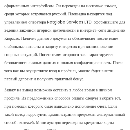
оформленным интерфейсом. Он переведен на несколько языков,
среди которых встречается русский. Площадка находится под
управлением оператора Netglobe Services LTD, оформившего для
ведения законной игорной деятельности в интернет-сети лицензию
Кюрасао. Наличие данного документа обеспечивает посетителям
стабильные выплаты и защиту интересов при возникновении
спорных ситуаций. Посетителям игорного зала гарантируется
безопасность личных данных и полная конфиденциальность. После
того как вы осуществите вход в профиль, можно будет внести
первый депозит и получить приятный бонус.
Заявку на вывод возможно оставить в любое время в личном
профиле. Из предложенных способов оплаты следует выбрать тот,
при помощи которого было выполнено пополнение счета. Если
такой метод недоступен, администрация предложит альтернативный
способ платежей. Минимум для перевода на кредитные карты