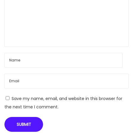
Save my name, email, and website in this browser for
the next time I comment.