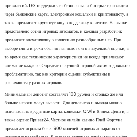
привилегий. LEX поддерживает безопасные и быстрые транзакции
через банковские карты, электронные кошельки и криптовалюту, а
также предлагает круглосуточную поддержку клиентов. На рынке
представлено сотни игровых автоматов, и каждый разработчик
предлагает впечатляющую коллекцию разнообразных игр. При
выборе слота игроки обычно начинают с его визуальной оценки, в
то время как технические характеристики не всегда привлекают
внимание каждого. Определить лучший игровой автомат довольно
проблематично, так как критерии оценки субъективны и
различаются у разных игроков.
Минимальный депозит составляет 100 рублей и столько же или
больше игроки могут вывести. Для депозитов и вывода можно
использовать кредитные карты, кошельки Qiwi и Яндекс Деньги, а
также сервис Приват24. Честное онлайн казино Плей Фортуна
предлагает игрокам более 800 моделей игровых аппаратов от