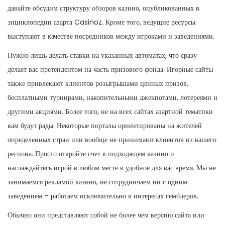
давайте обсудим структуру обзоров казино, опубликованных в
n
энциклопедии азарта Casinoz. Кроме того, ведущие ресурсы
выступают в качестве посредников между игроками и заведениями.
Нужно лишь делать ставки на указанных автоматах, что сразу
делает вас претендентом на часть призового фонда. Игорные сайты
также привлекают клиентов розыгрышами ценных призов,
бесплатными турнирами, накопительными джекпотами, лотереями и
другими акциями. Более того, не на всех сайтах азартной тематики
вам будут рады. Некоторые порталы ориентированы на жителей
определенных стран или вообще не принимают клиентов из вашего
региона. Просто откройте счет в подходящем казино и
наслаждайтесь игрой в любом месте в удобное для вас время. Мы не
занимаемся рекламой казино, не сотрудничаем ни с одним
заведением – работаем исключительно в интересах гемблеров.
Обычно они представляют собой не более чем версию сайта или