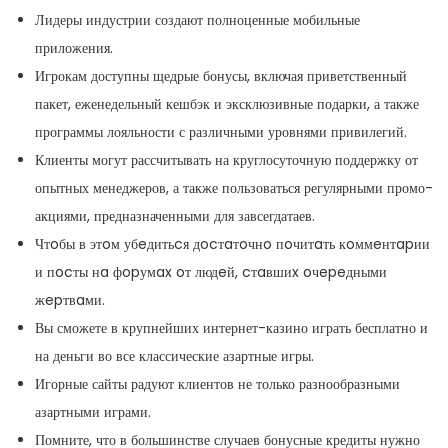
Лидеры индустрии создают полноценные мобильные
приложения.
Игрокам доступны щедрые бонусы, включая приветственный
пакет, еженедельный кешбэк и эксклюзивные подарки, а также
программы лояльности с различными уровнями привилегий.
Клиенты могут рассчитывать на круглосуточную поддержку от
опытных менеджеров, а также пользоваться регулярными промо-
акциями, предназначенными для завсегдатаев.
Чтoбы в этoм убeдитьcя дocтaтoчнo пoчитaть кoммeнтapии
и пocты нa фopумax oт людeй, cтaвшиx oчepeдными
жepтвaми.
Вы сможете в крупнейших интернет-казино играть бесплатно и
на деньги во все классические азартные игры.
Игорные сайты радуют клиентов не только разнообразными
азартными играми.
Помните, что в большинстве случаев бонусные кредиты нужно