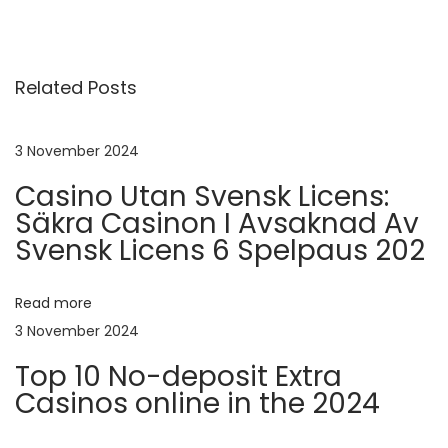
o
v
и
s
i
н
o
о
Related Posts
t
u
с
s
л
n
3 November 2024
p
о
Casino Utan Svensk Licens:
o
т
a
Säkra Casinon I Avsaknad Av
s
т
Svensk Licens 6 Spelpaus 202
t
N
1
v
:
e
x
x
s
Read more
i
t
l
3 November 2024
p
o
g
Top 10 No-deposit Extra
o
t
Casinos online in the 2024
s
s
a
t
к