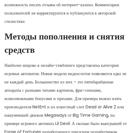
возможность писать отзывы об интернет-казино. Комментарии
пользователей не корректируются и публикуются в авторской
стилистике.
Методы пополнения и снятия
средств
Наиболее широко в онлайн-гемблинге представлена категория
игровых автоматов. Новые модели видеослотов появляются едва ли
не каждый день. Большинство из них – это пятибарабанные
аппараты с разными типами картинок, фри-спинами,
всевозможными бонусами и призами. Для примера можно взять
производителя NetEnt и их известный слот Dead or Alive 2 или
нашумевший движок Megaways от Big Time Gaming, на
примере игрового автомата Lil Devil. А сколько было выигрышей от
Forge of Fortunes разработанного шведским разработчиком