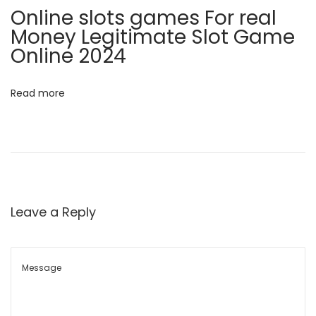
Online slots games For real
з
i
Money Legitimate Slot Game
и
Online 2024
o
н
о
n
Read more
з
а
р
е
г
и
Leave a Reply
с
т
р
а
ц
и