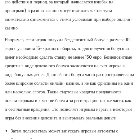
его действия и период, за который начисляется кэшбэк на
проигрыш) в разных казино могут отличаться. Советуем
внимательно ознакомиться с этими условиями при выборе онлайн-
казино.
Например, если игрок получил бездепозитный бонус в размере 10
евро с условием 15-кратного оборота, то для получения бонусных
денег необходимо сделать ставку не менее 150 евро. Бездепозитные
кредиты в виде денежного бонуса зачисляются на счет игрока в
виде бонусных денег. Данный тип бонуса часто распространяется на
более широкие области онлайн-казино, а не как фриспины на один
или несколько слотов. Такие стартовые кредиты предлагаются
новым игрокам в качестве бонуса за регистрацию так же часто, как
и бесплатные вращения. Это позволяет игрокам играть в некоторые
игры без внесения депозита и выигрывать реальные деньги.
Затем пользователь может запускать игровые автоматы с