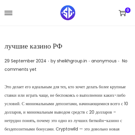
0
S
S
k
k
i
i
p
p
лучшие казино РФ
t
t
.
.
.
o
o
P
P
29 September 2024
by
sheikhgroup.in
anonymous
No
n
c
o
o
comments yet
a
o
s
s
v
n
t
t
Это делает его идеальным для тех, кто хочет делать более крупные
i
t
e
e
ставки или играть чаще, не беспокоясь о выполнении каких-либо
g
e
d
d
условий. С минимальными депозитами, начинающимися всего с 10
a
n
o
i
долларов, и минимальным выводом средств с 20 долларов –
t
t
n
n
нетрудно понять, почему это одно из лучших биткойн-казино с
i
бездепозитными бонусами. Cryptowild — это довольно новая
o