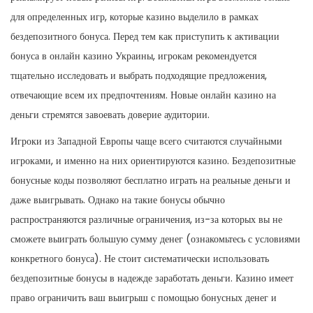
для определенных игр, которые казино выделило в рамках
бездепозитного бонуса. Перед тем как приступить к активации
бонуса в онлайн казино Украины, игрокам рекомендуется
тщательно исследовать и выбрать подходящие предложения,
отвечающие всем их предпочтениям. Новые онлайн казино на
деньги стремятся завоевать доверие аудитории.
Игроки из Западной Европы чаще всего считаются случайными
игроками, и именно на них ориентируются казино. Бездепозитные
бонусные коды позволяют бесплатно играть на реальные деньги и
даже выигрывать. Однако на такие бонусы обычно
распространяются различные ограничения, из-за которых вы не
сможете выиграть большую сумму денег (ознакомьтесь с условиями
конкретного бонуса). Не стоит систематически использовать
бездепозитные бонусы в надежде заработать деньги. Казино имеет
право ограничить ваш выигрыш с помощью бонусных денег и