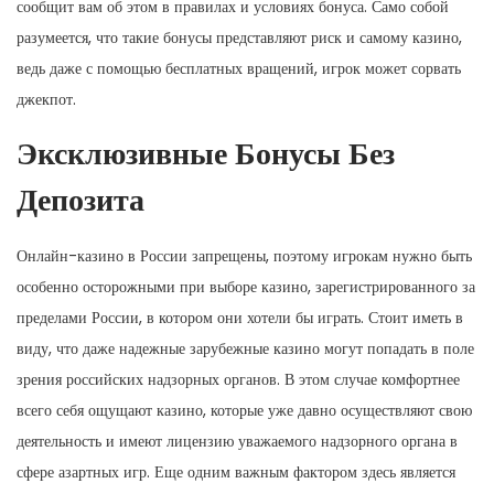
сообщит вам об этом в правилах и условиях бонуса. Само собой
разумеется, что такие бонусы представляют риск и самому казино,
ведь даже с помощью бесплатных вращений, игрок может сорвать
джекпот.
Эксклюзивные Бонусы Без
Депозита
Онлайн-казино в России запрещены, поэтому игрокам нужно быть
особенно осторожными при выборе казино, зарегистрированного за
пределами России, в котором они хотели бы играть. Стоит иметь в
виду, что даже надежные зарубежные казино могут попадать в поле
зрения российских надзорных органов. В этом случае комфортнее
всего себя ощущают казино, которые уже давно осуществляют свою
деятельность и имеют лицензию уважаемого надзорного органа в
сфере азартных игр. Еще одним важным фактором здесь является