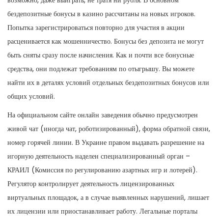
возможно, даже выиграть, не тратя ни рубля. В основном
бездепозитные бонусы в казино рассчитаны на новых игроков.
Попытка зарегистрироваться повторно для участия в акции
расценивается как мошенничество. Бонусы без депозита не могут
быть сняты сразу после начисления. Как и почти все бонусные
средства, они подлежат требованиям по отыгрышу. Вы можете
найти их в деталях условий отдельных бездепозитных бонусов или
общих условий.
На официальном сайте онлайн заведения обычно предусмотрен
живой чат (иногда чат, роботизированный), форма обратной связи,
номер горячей линии. В Украине правом выдавать разрешение на
игорную деятельность наделен специализированный орган –
КРАИЛ (Комиссия по регулированию азартных игр и лотерей).
Регулятор контролирует деятельность лицензированных
виртуальных площадок, а в случае выявленных нарушений, лишает
их лицензии или приостанавливает работу. Легальные порталы