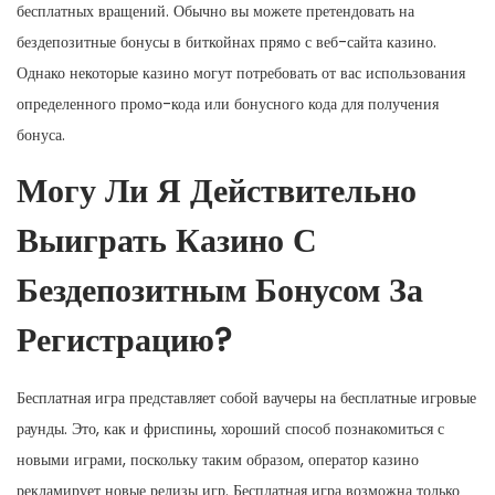
бесплатных вращений. Обычно вы можете претендовать на
бездепозитные бонусы в биткойнах прямо с веб-сайта казино.
Однако некоторые казино могут потребовать от вас использования
определенного промо-кода или бонусного кода для получения
бонуса.
Могу Ли Я Действительно
Выиграть Казино С
Бездепозитным Бонусом За
Регистрацию?
Бесплатная игра представляет собой ваучеры на бесплатные игровые
раунды. Это, как и фриспины, хороший способ познакомиться с
новыми играми, поскольку таким образом, оператор казино
рекламирует новые релизы игр. Бесплатная игра возможна только