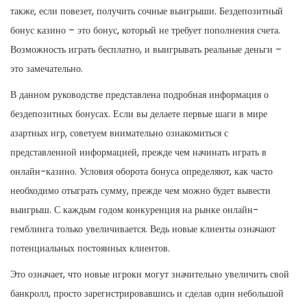
также, если повезет, получить сочные выигрыши. Бездепозитный
бонус казино – это бонус, который не требует пополнения счета.
Возможность играть бесплатно, и выигрывать реальные деньги –
это замечательно.
В данном руководстве представлена подробная информация о
бездепозитных бонусах. Если вы делаете первые шаги в мире
азартных игр, советуем внимательно ознакомиться с
представленной информацией, прежде чем начинать играть в
онлайн-казино. Условия оборота бонуса определяют, как часто
необходимо отыграть сумму, прежде чем можно будет вывести
выигрыш. С каждым годом конкуренция на рынке онлайн-
гемблинга только увеличивается. Ведь новые клиенты означают
потенциальных постоянных клиентов.
Это означает, что новые игроки могут значительно увеличить свой
банкролл, просто зарегистрировавшись и сделав один небольшой