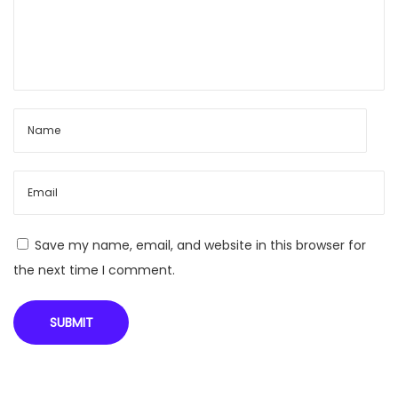
ю
с
в
ы
в
о
д
о
м
и
Save my name, email, and website in this browser for
г
the next time I comment.
р
о
в
ы
е