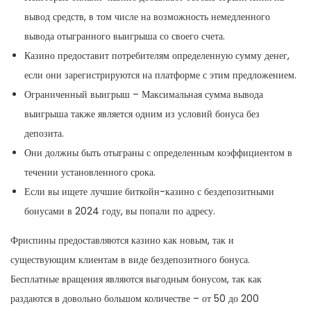
вывод средств, в том числе на возможность немедленного
вывода отыгранного выигрыша со своего счета.
Казино предоставит потребителям определенную сумму денег,
если они зарегистрируются на платформе с этим предложением.
Ограниченный выигрыш – Максимальная сумма вывода
выигрыша также является одним из условий бонуса без
депозита.
Они должны быть отыграны с определенным коэффициентом в
течении установленного срока.
Если вы ищете лучшие биткойн-казино с бездепозитными
бонусами в 2024 году, вы попали по адресу.
Фриспины предоставляются казино как новым, так и
существующим клиентам в виде бездепозитного бонуса.
Бесплатные вращения являются выгодным бонусом, так как
раздаются в довольно большом количестве – от 50 до 200