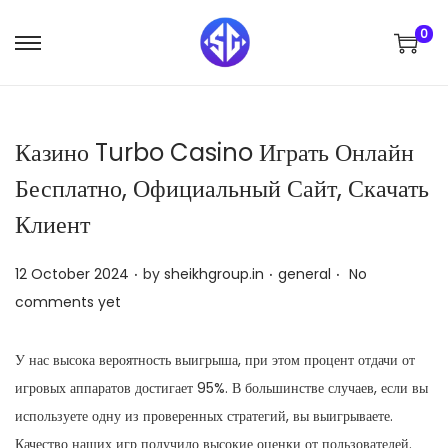
0
S
S
k
k
i
i
p
p
Казино Turbo Casino Играть Онлайн
t
t
Бесплатно, Официальный Сайт, Скачать
o
o
Клиент
n
c
a
o
.
.
.
P
P
12 October 2024
by
sheikhgroup.in
general
No
v
n
o
o
comments yet
i
t
s
s
g
e
t
t
У нас высока вероятность выигрыша, при этом процент отдачи от
a
n
e
e
игровых аппаратов достигает 95%. В большинстве случаев, если вы
t
t
d
d
используете одну из проверенных стратегий, вы выигрываете.
i
o
i
Качество наших игр получило высокие оценки от пользователей.
o