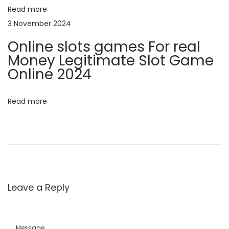
p
н
Read more
o
л
t
3 November 2024
s
а
Online slots games For real
t
й
i
Money Legitimate Slot Game
:
н
Online 2024
o
к
а
n
Read more
з
и
н
о
Leave a Reply