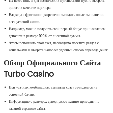
Их всего пять и для космических путешествий нужно выбрать
одного в качестве партнера.
Награды с фриспинов разрешено выводить после выполнения
всех условий акции.
Например, можно получить свой первый бонус при начальном
депозите в размере 100% от внесенной суммы.
Чтобы пополнить свой счет, необходимо посетить раздел с
кошельками и выбрать наиболее удобный способ перевода денег.
Обзор Официального Сайта
Turbo Casino
При удачных комбинациях выигрыш сразу зачисляется на
основной баланс.
Информацию о размерах суперпризов казино приводит на
главной странице сайта.