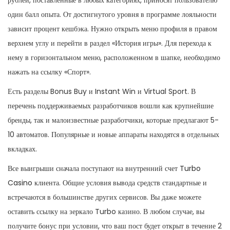
рублей, поставленные в любых категориях, приносят пользователю
один балл опыта. От достигнутого уровня в программе лояльности
зависит процент кешбэка. Нужно открыть меню профиля в правом
верхнем углу и перейти в раздел «История игры». Для перехода к
нему в горизонтальном меню, расположенном в шапке, необходимо
нажать на ссылку «Спорт».
Есть разделы Bonus Buy и Instant Win и Virtual Sport. В
перечень поддерживаемых разработчиков вошли как крупнейшие
бренды, так и малоизвестные разработчики, которые предлагают 5-
10 автоматов. Популярные и новые аппараты находятся в отдельных
вкладках.
Все выигрыши сначала поступают на внутренний счет
Turbo
Casino
клиента. Общие условия вывода средств стандартные и
встречаются в большинстве других сервисов. Вы даже можете
оставить ссылку на зеркало Turbo казино. В любом случае, вы
получите бонус при условии, что ваш пост будет открыт в течение 2