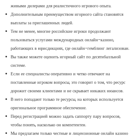
живыми дилерами для реалистичного игрового опыта.
Дополнительным преимуществом игорного сайта становятся
выплаты за приглашенных людей.
Тем не менее, многие российские игроки продолжают
пользоваться услугами международных онлайн-казино,
работающих в юрисдикциях, где онлайн-гемблинг легализован.
Вы также можете оценить игорный сайт по десятибалльной
системе.
Если ее специалисты оперативно и четко отвечают на
поставленные игроком вопросы, это говорит о том, что ресурс
дорожит своими клиентами и не скрывает никаких нюансов.
В него попадают только те ресурсы, на которых используется
оригинальное программное обеспечение.
Перед регистрацией можно задать саппорту пару вопросов,
чтобы понять, насколько он компетентен.
Мы предлагаем только честные и лицензионные онлайн казино