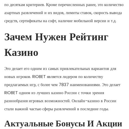
по десяткам критериев. Кроме перечисленных ранее, это количество
n
азартных развлечений и их видов, лимиты ставок, скорость вывода
средств, сертификаты на софт, наличие мобильной версии и т.д.
Зачем Нужен Рейтинг
Казино
Это делает его одним из самых привлекательных вариантов для
новых игроков. RIOBET является лидером по количеству
предлагаемых игр, с более чем 7837 наименованиями. Это делает
RIOBET одним из лучших казино России с точки зрения
разнообразия игровых возможностей. Онлайн-казино в России
стали важной частью сферы развлечений в последние годы.
Актуальные Бонусы И Акции