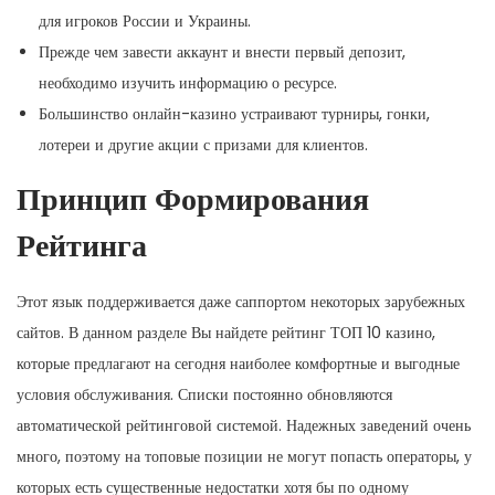
для игроков России и Украины.
Прежде чем завести аккаунт и внести первый депозит,
необходимо изучить информацию о ресурсе.
Большинство онлайн-казино устраивают турниры, гонки,
лотереи и другие акции с призами для клиентов.
Принцип Формирования
Рейтинга
Этот язык поддерживается даже саппортом некоторых зарубежных
сайтов. В данном разделе Вы найдете рейтинг ТОП 10 казино,
которые предлагают на сегодня наиболее комфортные и выгодные
условия обслуживания. Списки постоянно обновляются
автоматической рейтинговой системой. Надежных заведений очень
много, поэтому на топовые позиции не могут попасть операторы, у
которых есть существенные недостатки хотя бы по одному