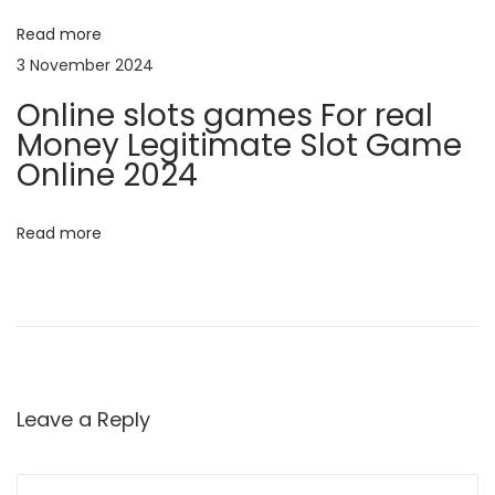
a
0
Read more
2
t
3 November 2024
3
Online slots games For real
г
i
Money Legitimate Slot Game
о
Online 2024
o
д
а
n
Read more
С
п
и
с
о
к
Leave a Reply
л
у
ч