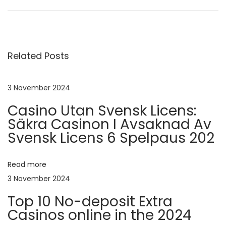
o
e
п
v
2
s
i
0
o
о
Related Posts
t
u
н
s
л
n
3 November 2024
p
а
Casino Utan Svensk Licens:
o
й
a
Säkra Casinon I Avsaknad Av
s
н
Svensk Licens 6 Spelpaus 202
t
к
v
:
а
з
Read more
i
и
3 November 2024
н
g
Top 10 No-deposit Extra
о
Casinos online in the 2024
2