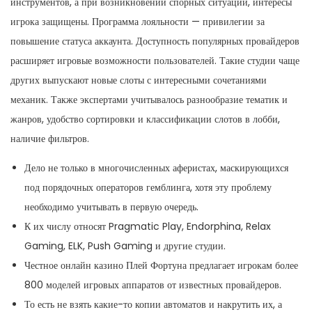
инструментов, а при возникновении спорных ситуаций, интересы
игрока защищены. Программа лояльности — привилегии за
повышение статуса аккаунта. Доступность популярных провайдеров
расширяет игровые возможности пользователей. Такие студии чаще
других выпускают новые слоты с интересными сочетаниями
механик. Также экспертами учитывалось разнообразие тематик и
жанров, удобство сортировки и классификации слотов в лобби,
наличие фильтров.
Дело не только в многочисленных аферистах, маскирующихся
под порядочных операторов гемблинга, хотя эту проблему
необходимо учитывать в первую очередь.
К их числу относят Pragmatic Play, Endorphina, Relax
Gaming, ELK, Push Gaming и другие студии.
Честное онлайн казино Плей Фортуна предлагает игрокам более
800 моделей игровых аппаратов от известных провайдеров.
То есть не взять какие-то копии автоматов и накрутить их, а