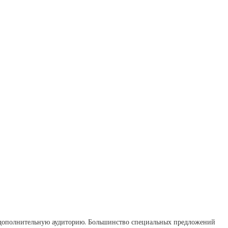
чь дополнительную аудиторию. Большинство специальных предложений