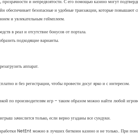
, прозрачности и непредвзятости. С его помощью казино могут подтверди
н обеспечивает безопасные и удобные транзакции, которые повышают ск
нием и увлекательным геймплеем.
дств в реал и отсутствие бонусов от портала.
образить подходящие варианты.
резагрузить аппарат.
платно и без регистрации, чтобы провести досуг ярко и с интересом.
овкой по производителям игр – таким образом можно найти любой игрово
игрыш зачислится только, если верно угаданы все сундуки.
зработки NetEnt можно в лучших биткоин казино и не только.. При пои