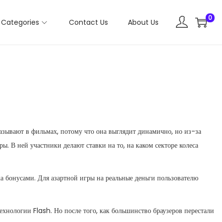
0
Categories
Contact Us
About Us
казывают в фильмах, потому что она выглядит динамично, но из-за
 В ней участники делают ставки на то, на каком секторе колеса
 бонусами. Для азартной игры на реальные деньги пользователю
ехнологии Flash. Но после того, как большинство браузеров перестали