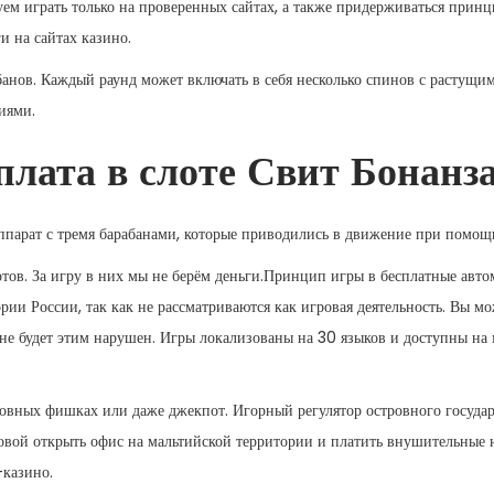
уем играть только на проверенных сайтах, а также придерживаться принц
 на сайтах казино.
нов. Каждый раунд может включать в себя несколько спинов с растущим
иями.
лата в слоте Свит Бонанз
аппарат с тремя барабанами, которые приводились в движение при помощ
ов. За игру в них мы не берём деньги.Принцип игры в бесплатные автом
рии России, так как не рассматриваются как игровая деятельность. Вы м
в не будет этим нарушен. Игры локализованы на 30 языков и доступны н
ловных фишках или даже джекпот. Игорный регулятор островного государ
овой открыть офис на мальтийской территории и платить внушительные 
-казино.