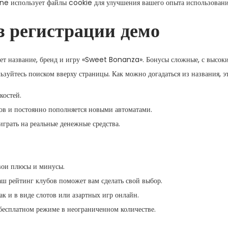
ne использует файлы cookie для улучшения вашего опыта использования
з регистрации демо
звание, бренд и игру «Sweet Bonanza». Бонусы сложные, с высоким ве
ьзуйтесь поиском вверху страницы. Как можно догадаться из названия, э
костей.
ов и постоянно пополняется новыми автоматами.
грать на реальные денежные средства.
свои плюсы и минусы.
аш рейтинг клубов поможет вам сделать свой выбор.
ак и в виде слотов или азартных игр онлайн.
 бесплатном режиме в неограниченном количестве.