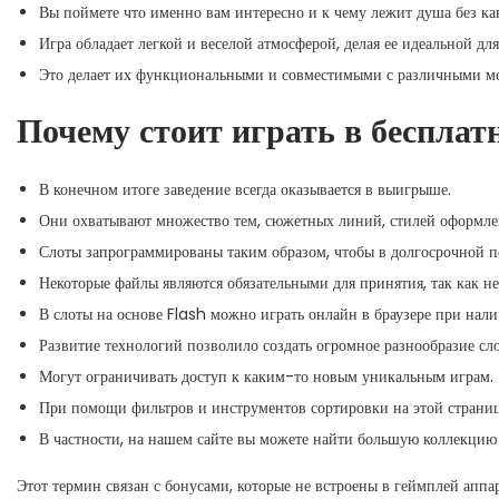
Вы поймете что именно вам интересно и к чему лежит душа без ка
Игра обладает легкой и веселой атмосферой, делая ее идеальной дл
Это делает их функциональными и совместимыми с различными м
Почему стоит играть в беспла
В конечном итоге заведение всегда оказывается в выигрыше.
Они охватывают множество тем, сюжетных линий, стилей оформле
Слоты запрограммированы таким образом, чтобы в долгосрочной 
Некоторые файлы являются обязательными для принятия, так как н
В слоты на основе Flash можно играть онлайн в браузере при нал
Развитие технологий позволило создать огромное разнообразие сл
Могут ограничивать доступ к каким-то новым уникальным играм.
При помощи фильтров и инструментов сортировки на этой страниц
В частности, на нашем сайте вы можете найти большую коллекцию 
Этот термин связан с бонусами, которые не встроены в геймплей апп