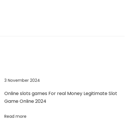
3 November 2024
Online slots games For real Money Legitimate Slot
Game Online 2024
Read more