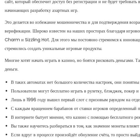
сайт, который обеспечит доступ без регистрации и не будет требоват
начинающих разработку азартных игр.
Это делается во избежание мошенничества и для подтверждения возра
верификации. Широко известен на наших просторах благодаря игровом
Charm и Sizzling Hot. Для этого мы постоянно стремимся к инновац
стремились создать уникальные игровые продукты.
Многие хотят начать играть в казино, но боятся рисковать деньгами. 
деньги.
В таких автоматах нет большого количества настроек, они понят
Пользователи могут бесплатно играть в рулетку, блэкджек, покер и
Лишь в 1996 году вышел первый слот с призовым раундом на отде
С каждым вращением барабанов от ставки игроков определенный п
В интернете бытует мнение, что казино с помощью бесплатного р
Вы также научитесь разбираться в том, как значение монеты влияе
Если вдруг в процессе произойдёт обнуление счёта, то просто выйд