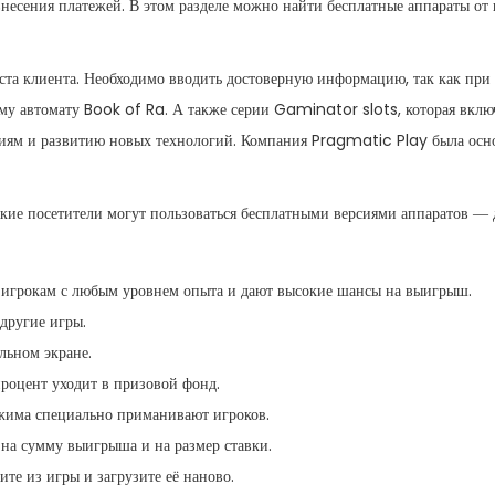
ь внесения платежей. В этом разделе можно найти бесплатные аппараты о
ста клиента. Необходимо вводить достоверную информацию, так как при
у автомату Book of Ra. А также серии Gaminator slots, которая включа
иям и развитию новых технологий. Компания Pragmatic Play была осно
Такие посетители могут пользоваться бесплатными версиями аппаратов ― д
ны игрокам с любым уровнем опыта и дают высокие шансы на выигрыш.
 другие игры.
льном экране.
роцент уходит в призовой фонд.
ежима специально приманивают игроков.
т на сумму выигрыша и на размер ставки.
ите из игры и загрузите её наново.