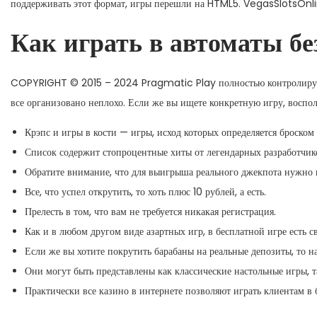
o
поддерживать этот формат, игры перешли на HTML5. VegasSlotsOnli
n
Как играть в автоматы бе
COPYRIGHT © 2015 – 2024 Pragmatic Play полностью контролирует на
все организовано неплохо. Если же вы ищете конкретную игру, воспол
Крэпс и игры в кости — игры, исход которых определяется броском 
Список содержит стопроцентные хиты от легендарных разработчик
Обратите внимание, что для выигрыша реального джекпота нужно и
Все, что успел открутить, то хоть плюс 10 рублей, а есть.
Прелесть в том, что вам не требуется никакая регистрация.
Как и в любом другом виде азартных игр, в бесплатной игре есть 
Если же вы хотите покрутить барабаны на реальные депозиты, то н
Они могут быть представлены как классические настольные игры, т
Практически все казино в интернете позволяют играть клиентам в