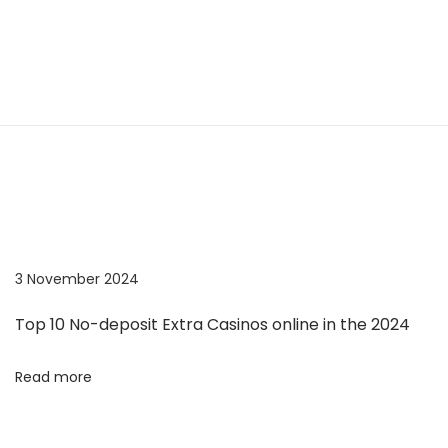
3 November 2024
Top 10 No-deposit Extra Casinos online in the 2024
Read more