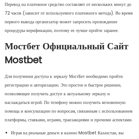
Перевод на платежное средство составляет от нескольких минут до
72 часов (зависит от используемого платежного метода). Во время
первого вывода организатор может запросить прохождение
процедуры верификации, поэтому ее лучше пройти заранее.
Мостбет Официальный Сайт
Mostbet
Для получения доступа к зеркалу МостБет необходимо пройти
регистрацию и авторизацию. Это простое и быстрое решение,
позволяющее получить доступ к актуальному зеркалу и
наслаждаться игрой. По телефону можно получить мгновенную
помощь и консультацию по вопросам, связанным с использованием
платформы, ставками, играми, транзакциями и прочими аспектами.
Играя на реальные деньги в казино Mostbet Казахстан, вы