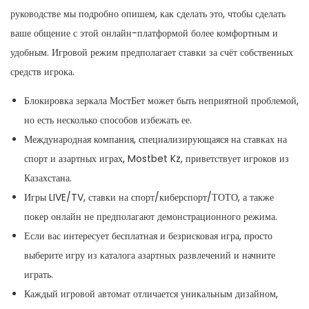
руководстве мы подробно опишем, как сделать это, чтобы сделать
ваше общение с этой онлайн-платформой более комфортным и
удобным. Игровой режим предполагает ставки за счёт собственных
средств игрока.
Блокировка зеркала МостБет может быть неприятной проблемой,
но есть несколько способов избежать ее.
Международная компания, специализирующаяся на ставках на
спорт и азартных играх, Mostbet Kz, приветствует игроков из
Казахстана.
Игры LIVE/TV, ставки на спорт/киберспорт/ТОТО, а также
покер онлайн не предполагают демонстрационного режима.
Если вас интересует бесплатная и безрисковая игра, просто
выберите игру из каталога азартных развлечений и начните
играть.
Каждый игровой автомат отличается уникальным дизайном,