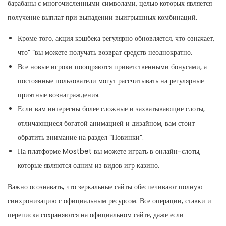
барабаны с многочисленными символами, целью которых является
получение выплат при выпадении выигрышных комбинаций.
Кроме того, акция кэшбека регулярно обновляется, что означает,
что” “вы можете получать возврат средств неоднократно.
Все новые игроки поощряются приветственными бонусами, а
постоянные пользователи могут рассчитывать на регулярные
приятные вознаграждения.
Если вам интересны более сложные и захватывающие слоты,
отличающиеся богатой анимацией и дизайном, вам стоит
обратить внимание на раздел “Новинки”.
На платформе Mostbet вы можете играть в онлайн-слоты,
которые являются одним из видов игр казино.
Важно осознавать, что зеркальные сайты обеспечивают полную
синхронизацию с официальным ресурсом. Все операции, ставки и
переписка сохраняются на официальном сайте, даже если