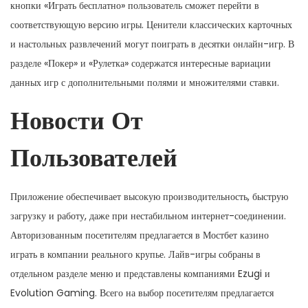
кнопки «Играть бесплатно» пользователь сможет перейти в
соответствующую версию игры. Ценители классических карточных
и настольных развлечений могут поиграть в десятки онлайн-игр. В
разделе «Покер» и «Рулетка» содержатся интересные вариации
данных игр с дополнительными полями и множителями ставки.
Новости От
Пользователей
Приложение обеспечивает высокую производительность, быструю
загрузку и работу, даже при нестабильном интернет-соединении.
Авторизованным посетителям предлагается в Мостбет казино
играть в компании реального крупье. Лайв-игры собраны в
отдельном разделе меню и представлены компаниями Ezugi и
Evolution Gaming. Всего на выбор посетителям предлагается