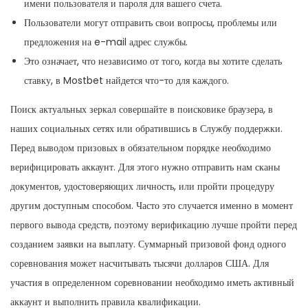
имени пользователя и пароля для вашего счета.
Пользователи могут отправить свои вопросы, проблемы или
предложения на e-mail адрес службы.
Это означает, что независимо от того, когда вы хотите сделать
ставку, в Mostbet найдется что-то для каждого.
Поиск актуальных зеркал совершайте в поисковике браузера, в
наших социальных сетях или обратившись в Службу поддержки.
Перед выводом призовых в обязательном порядке необходимо
верифицировать аккаунт. Для этого нужно отправить нам сканы
документов, удостоверяющих личность, или пройти процедуру
другим доступным способом. Часто это случается именно в момент
первого вывода средств, поэтому верификацию лучше пройти перед
созданием заявки на выплату. Суммарный призовой фонд одного
соревнования может насчитывать тысячи долларов США. Для
участия в определенном соревновании необходимо иметь активный
аккаунт и выполнить правила квалификации.