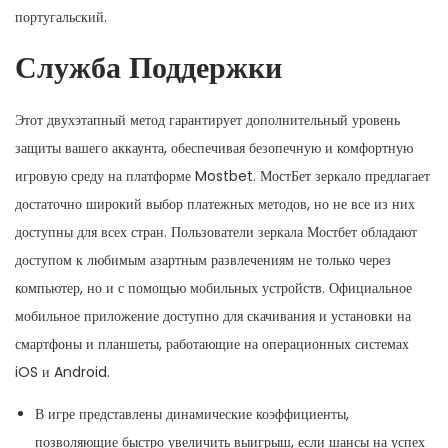
португальский.
Служба Поддержки
Этот двухэтапный метод гарантирует дополнительный уровень
защиты вашего аккаунта, обеспечивая безопечную и комфортную
игровую среду на платформе Mostbet. МостБет зеркало предлагает
достаточно широкий выбор платежных методов, но не все из них
доступны для всех стран. Пользователи зеркала Мостбет обладают
доступом к любимым азартным развлечениям не только через
компьютер, но и с помощью мобильных устройств. Официальное
мобильное приложение доступно для скачивания и установки на
смартфоны и планшеты, работающие на операционных системах
iOS и Android.
В игре представлены динамические коэффициенты,
позволяющие быстро увеличить выигрыш, если шансы на успех