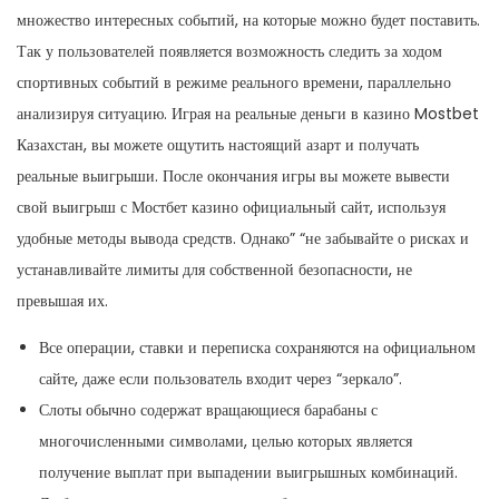
множество интересных событий, на которые можно будет поставить.
Так у пользователей появляется возможность следить за ходом
спортивных событий в режиме реального времени, параллельно
анализируя ситуацию. Играя на реальные деньги в казино Mostbet
Казахстан, вы можете ощутить настоящий азарт и получать
реальные выигрыши. После окончания игры вы можете вывести
свой выигрыш с Мостбет казино официальный сайт, используя
удобные методы вывода средств. Однако” “не забывайте о рисках и
устанавливайте лимиты для собственной безопасности, не
превышая их.
Все операции, ставки и переписка сохраняются на официальном
сайте, даже если пользователь входит через “зеркало”.
Слоты обычно содержат вращающиеся барабаны с
многочисленными символами, целью которых является
получение выплат при выпадении выигрышных комбинаций.