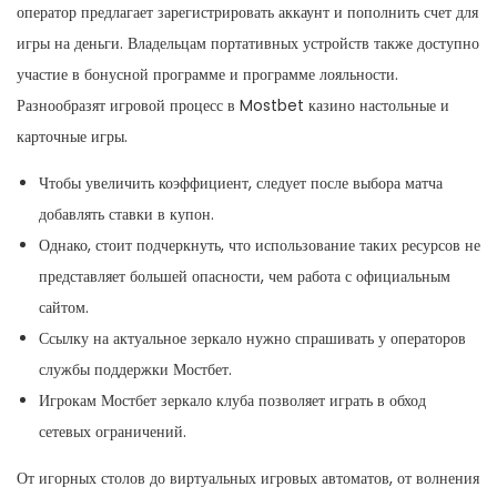
оператор предлагает зарегистрировать аккаунт и пополнить счет для
игры на деньги. Владельцам портативных устройств также доступно
участие в бонусной программе и программе лояльности.
Разнообразят игровой процесс в Mostbet казино настольные и
карточные игры.
Чтобы увеличить коэффициент, следует после выбора матча
добавлять ставки в купон.
Однако, стоит подчеркнуть, что использование таких ресурсов не
представляет большей опасности, чем работа с официальным
сайтом.
Ссылку на актуальное зеркало нужно спрашивать у операторов
службы поддержки Мостбет.
Игрокам Мостбет зеркало клуба позволяет играть в обход
сетевых ограничений.
От игорных столов до виртуальных игровых автоматов, от волнения