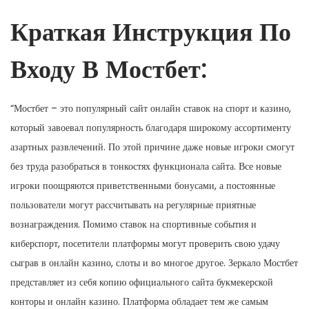
Краткая Инструкция По
Входу В Мостбет:
“Мостбет – это популярный сайт онлайн ставок на спорт и казино,
который завоевал популярность благодаря широкому ассортименту
азартных развлечений. По этой причине даже новые игроки смогут
без труда разобраться в тонкостях функционала сайта. Все новые
игроки поощряются приветственными бонусами, а постоянные
пользователи могут рассчитывать на регулярные приятные
вознаграждения. Помимо ставок на спортивные события и
киберспорт, посетители платформы могут проверить свою удачу
сыграв в онлайн казино, слоты и во многое другое. Зеркало Мостбет
представляет из себя копию официального сайта букмекерской
конторы и онлайн казино. Платформа обладает тем же самым