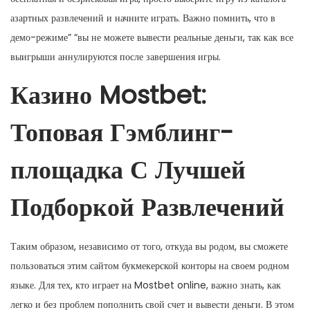
азартных развлечений и начните играть. Важно помнить, что в
демо-режиме” “вы не можете вывести реальные деньги, так как все
выигрыши аннулируются после завершения игры.
Казино Mostbet:
Топовая Гэмблинг-
площадка С Лучшей
Подборкой Развлечений
Таким образом, независимо от того, откуда вы родом, вы сможете
пользоваться этим сайтом букмекерской конторы на своем родном
языке. Для тех, кто играет на Mostbet online, важно знать, как
легко и без проблем пополнить свой счет и вывести деньги. В этом