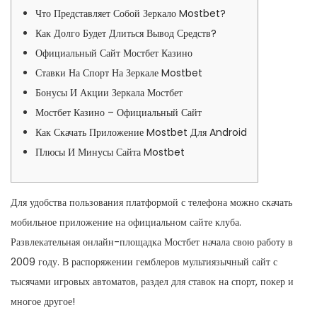
Что Представляет Собой Зеркало Mostbet?
Как Долго Будет Длиться Вывод Средств?
Официальный Сайт Мостбет Казино
Ставки На Спорт На Зеркале Mostbet
Бонусы И Акции Зеркала Мостбет
Мостбет Казино – Официальный Сайт
Как Скачать Приложение Mostbet Для Android
Плюсы И Минусы Сайта Mostbet
Для удобства пользования платформой с телефона можно скачать
мобильное приложение на официальном сайте клуба.
Развлекательная онлайн-площадка Мостбет начала свою работу в
2009 году. В распоряжении гемблеров мультиязычный сайт с
тысячами игровых автоматов, раздел для ставок на спорт, покер и
многое другое!