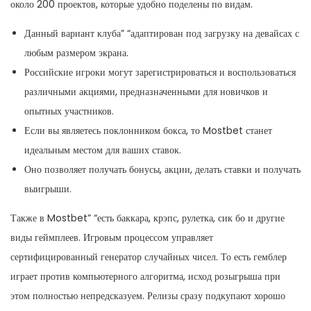
около 200 проектов, которые удобно поделены по видам.
Данный вариант клуба” “адаптирован под загрузку на девайсах с
любым размером экрана.
Российские игроки могут зарегистрироваться и воспользоваться
различными акциями, предназначенными для новичков и
опытных участников.
Если вы являетесь поклонником бокса, то Mostbet станет
идеальным местом для ваших ставок.
Оно позволяет получать бонусы, акции, делать ставки и получать
выигрыши.
Также в Mostbet” “есть баккара, крэпс, рулетка, сик бо и другие
виды геймплеев. Игровым процессом управляет
сертифицированный генератор случайных чисел. То есть гемблер
играет против компьютерного алгоритма, исход розыгрыша при
этом полностью непредсказуем. Релизы сразу подкупают хорошо