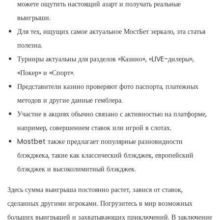
можете ощутить настоящий азарт и получать реальные
выигрыши.
Для тех, ищущих самое актуальное МостБет зеркало, эта статья
полезна.
Турниры актуальны для разделов «Казино», «LIVE-дилеры»,
«Покер» и «Спорт».
Представители казино проверяют фото паспорта, платежных
методов и другие данные гемблера.
Участие в акциях обычно связано с активностью на платформе,
например, совершением ставок или игрой в слотах.
Mostbet также предлагает популярные разновидности
блэкджека, такие как классический блэкджек, европейский
блэкджек и высоколимитный блэкджек.
Здесь сумма выигрыша постоянно растет, завися от ставок,
сделанных другими игроками. Погрузитесь в мир возможных
больших выигрышей и захватывающих приключений. В заключение