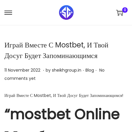
0
S
S
k
k
i
i
p
p
Играй Вместе С Mostbet, И Твой
t
t
Досуг Будет Запоминающимся
o
o
n
c
.
.
.
P
2
P
11 November 2022
by
sheikhgroup.in
Blog
No
a
o
o
0
o
comments yet
v
n
s
M
s
i
t
t
a
t
Играй Вместе С Mostbet, И Твой Досуг Будет Запоминающимся!
g
e
e
r
e
a
n
“mostbet Online
d
c
d
t
t
o
h
i
i
n
2
n
o