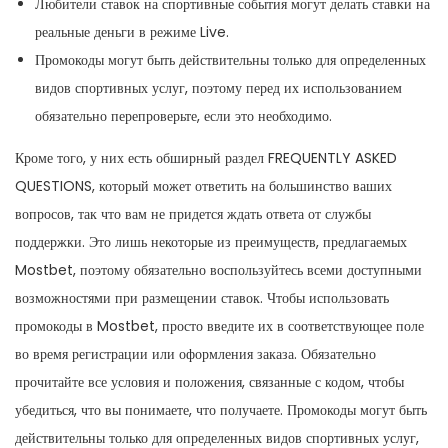
Любители ставок на спортивные события могут делать ставки на
реальные деньги в режиме Live.
Промокоды могут быть действительны только для определенных
видов спортивных услуг, поэтому перед их использованием
обязательно перепроверьте, если это необходимо.
Кроме того, у них есть обширный раздел FREQUENTLY ASKED
QUESTIONS, который может ответить на большинство ваших
вопросов, так что вам не придется ждать ответа от службы
поддержки. Это лишь некоторые из преимуществ, предлагаемых
Mostbet, поэтому обязательно воспользуйтесь всеми доступными
возможностями при размещении ставок. Чтобы использовать
промокоды в Mostbet, просто введите их в соответствующее поле
во время регистрации или оформления заказа. Обязательно
прочитайте все условия и положения, связанные с кодом, чтобы
убедиться, что вы понимаете, что получаете. Промокоды могут быть
действительны только для определенных видов спортивных услуг,