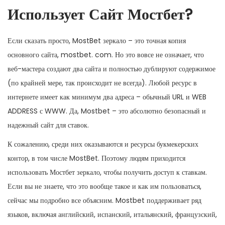
Использует Сайт Мостбет?
Если сказать просто, MostBet зеркало – это точная копия
основного сайта, mostbet. com. Но это вовсе не означает, что
веб-мастера создают два сайта и полностью дублируют содержимое
(по крайней мере, так происходит не всегда). Любой ресурс в
интернете имеет как минимум два адреса – обычный URL и WEB
ADDRESS с WWW. Да, Mostbet – это абсолютно безопасный и
надежный сайт для ставок.
К сожалению, среди них оказываются и ресурсы букмекерских
контор, в том числе MostBet. Поэтому людям приходится
использовать Мостбет зеркало, чтобы получить доступ к ставкам.
Если вы не знаете, что это вообще такое и как им пользоваться,
сейчас мы подробно все объясним. Mostbet поддерживает ряд
языков, включая английский, испанский, итальянский, французский,