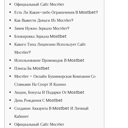
Официальный Сайт Мостбет
Есть Ли Какие-либо Ограничения В Mostbet?
Как Вывести Деньги Из Мостбет?
Зачем Нужно Зеркало Мостбет?
Блокировка Зеркала Mostbet
Какого Типа Лицензию Использует Сайт
Мостбет?
Использование Промокодов В Mostbet
Плюсы Бк Mostbet
Мостбет – Онлайн Букмекерская Компания Со
Ставками На Спорт И Казино
Акции, Бонусы И Подарки От Mostbet
День Рождения С Mostbet
Создание Аккаунта В Mostbet И Личный
Кабинет
Официальный Сайт Мостбет