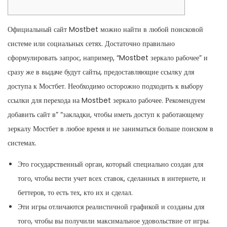
Официальный сайт Mostbet можно найти в любой поисковой
системе или социальных сетях. Достаточно правильно
сформулировать запрос, например, “Mostbet зеркало рабочее” и
сразу же в выдаче будут сайты, предоставляющие ссылку для
доступа к Мостбет. Необходимо осторожно подходить к выбору
ссылки для перехода на Mostbet зеркало рабочее. Рекомендуем
добавить сайт в” “закладки, чтобы иметь доступ к работающему
зеркалу Мостбет в любое время и не заниматься больше поиском в
системах.
Это государственный орган, который специально создан для
того, чтобы вести учет всех ставок, сделанных в интернете, и
беттеров, то есть тех, кто их и сделал.
Эти игры отличаются реалистичной графикой и созданы для
того, чтобы вы получили максимальное удовольствие от игры.