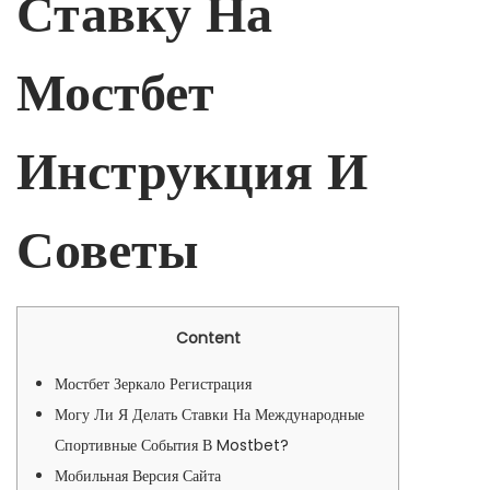
Ставку На
n
Мостбет
Инструкция И
Советы
Content
Мостбет Зеркало Регистрация
Могу Ли Я Делать Ставки На Международные
Спортивные События В Mostbet?
Мобильная Версия Сайта