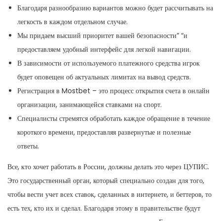
Благодаря разнообразию вариантов можно будет рассчитывать на
легкость в каждом отдельном случае.
Мы придаем высший приоритет вашей безопасности” “и
предоставляем удобный интерфейс для легкой навигации.
В зависимости от используемого платежного средства игрок
будет оповещен об актуальных лимитах на вывод средств.
Регистрация в Mostbet – это процесс открытия счета в онлайн
организации, занимающейся ставками на спорт.
Специалисты стремятся обработать каждое обращение в течение
короткого времени, предоставляя развернутые и полезные
ответы.
Все, кто хочет работать в России, должны делать это через ЦУПИС.
Это государственный орган, который специально создан для того,
чтобы вести учет всех ставок, сделанных в интернете, и беттеров, то
есть тех, кто их и сделал. Благодаря этому в правительстве будут