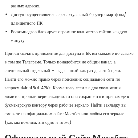
разных адресах.
Доступ осуществляется через актуальный браузер смартфона/
планшетного ПК.
Роскомнадзор блокирует огромное количество сайтов каждую
минуту.
Причем скачать приложение для доступа к БК вы сможете по ссылке
в том же Телеграме. Только понадобится не общий канал, а
специальный отдельный – выделенный как раз для этой цели.
Найти его можно прямо через поисковик социальной сети по
запросу «MostBet APK». Кроме того, если вы для увеличения
лимитов прошли верификацию, то она сохраняется и при заходе в
букмекерскую контору через рабочее зеркало. Найти закладку вы
сможете на официальном сайте Мостбет или любом его зеркале
(как мы помним, это одно и то же).