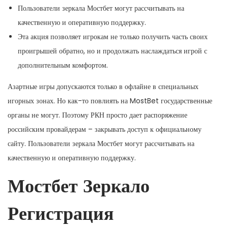
Пользователи зеркала Мостбет могут рассчитывать на
качественную и оперативную поддержку.
Эта акция позволяет игрокам не только получить часть своих
проигрышей обратно, но и продолжать наслаждаться игрой с
дополнительным комфортом.
Азартные игры допускаются только в офлайне в специальных
игорных зонах. Но как-то повлиять на MostBet государственные
органы не могут. Поэтому РКН просто дает распоряжение
российским провайдерам – закрывать доступ к официальному
сайту. Пользователи зеркала Мостбет могут рассчитывать на
качественную и оперативную поддержку.
Мостбет Зеркало
Регистрация