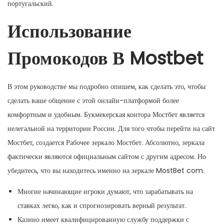
португальский.
Использование
Промокодов В Mostbet
В этом руководстве мы подробно опишем, как сделать это, чтобы
сделать ваше общение с этой онлайн-платформой более
комфортным и удобным. Букмекерская контора Мостбет является
нелегальной на территории России. Для того чтобы перейти на сайт
Мостбет, создается Рабочее зеркало Мостбет. Абсолютно, зеркала
фактически являются официальным сайтом с другим адресом. Но
убедитесь, что вы находитесь именно на зеркале MostBet com.
Многие начинающие игроки думают, что зарабатывать на
ставках легко, как и спрогнозировать верный результат.
Казино имеет квалифицированную службу поддержки с