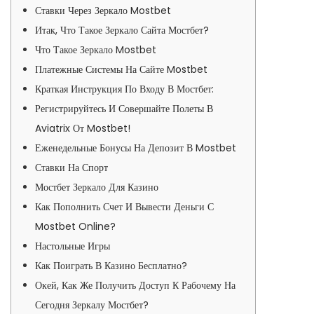
Ставки Через Зеркало Mostbet
Итак, Что Такое Зеркало Сайта Мостбет?
Что Такое Зеркало Mostbet
Платежные Системы На Сайте Mostbet
Краткая Инструкция По Входу В Мостбет:
Регистрируйтесь И Совершайте Полеты В
Aviatrix От Mostbet!
Еженедельные Бонусы На Депозит В Mostbet
Ставки На Спорт
Мостбет Зеркало Для Казино
Как Пополнить Счет И Вывести Деньги С
Mostbet Online?
Настольные Игры
Как Поиграть В Казино Бесплатно?
Окей, Как Же Получить Доступ К Рабочему На
Сегодня Зеркалу Мостбет?