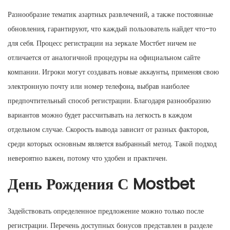
Разнообразие тематик азартных развлечений, а также постоянные
обновления, гарантируют, что каждый пользователь найдет что-то
для себя. Процесс регистрации на зеркале Мостбет ничем не
отличается от аналогичной процедуры на официальном сайте
компании. Игроки могут создавать новые аккаунты, применяя свою
электронную почту или номер телефона, выбрав наиболее
предпочтительный способ регистрации. Благодаря разнообразию
вариантов можно будет рассчитывать на легкость в каждом
отдельном случае. Скорость вывода зависит от разных факторов,
среди которых основным является выбранный метод. Такой подход
невероятно важен, потому что удобен и практичен.
День Рождения С Mostbet
Задействовать определенное предложение можно только после
регистрации. Перечень доступных бонусов представлен в разделе