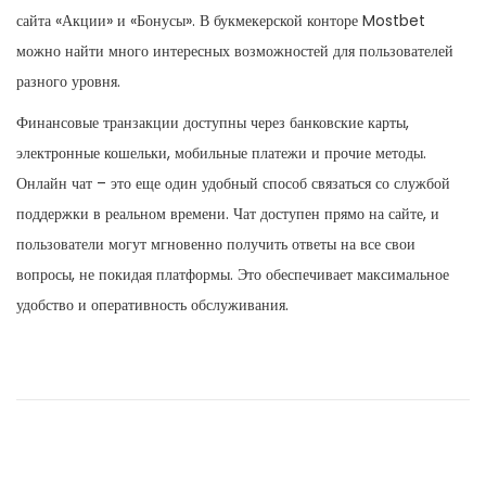
сайта «Акции» и «Бонусы». В букмекерской конторе Mostbet
можно найти много интересных возможностей для пользователей
разного уровня.
Финансовые транзакции доступны через банковские карты,
электронные кошельки, мобильные платежи и прочие методы.
Онлайн чат – это еще один удобный способ связаться со службой
поддержки в реальном времени. Чат доступен прямо на сайте, и
пользователи могут мгновенно получить ответы на все свои
вопросы, не покидая платформы. Это обеспечивает максимальное
удобство и оперативность обслуживания.
P
P
1
r
w
o
e
i
v
n
s
i
⭐