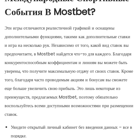
События В Mostbet?
Эти игры отличаются реалистичной графикой и оснащены
дополнительными функциями, такими как дополнительные ставки
и игра на несколько рук. Независимо от того, какой вид ставок вы
предпочитаете, в Mostbet найдется что-то для каждого. Благодаря
конкурентоспособным коэффициентам и линиям вы можете быть
уверены, что получите максимальную отдачу от своих ставок. Кроме
того, благодаря часто проводимым акциям и бонусам вы сможете
еще больше увеличить свою прибыль. Это лишь некоторые из
преимуществ, предлагаемых Mostbet, поэтому обязательно
воспользуйтесь всеми доступными возможностями при размещении
ставок.
Увидите открытый личный кабинет без введения данных – все в
порядке.