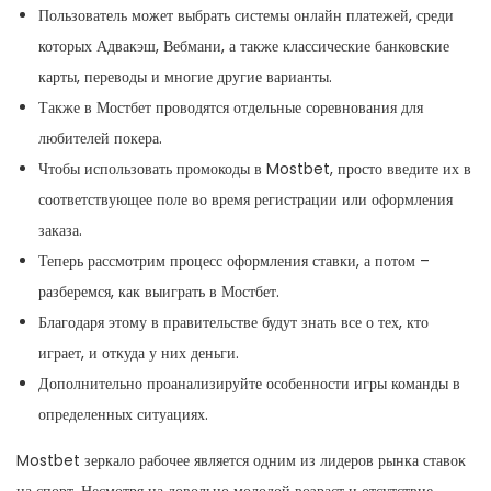
Пользователь может выбрать системы онлайн платежей, среди
которых Адвакэш, Вебмани, а также классические банковские
карты, переводы и многие другие варианты.
Также в Мостбет проводятся отдельные соревнования для
любителей покера.
Чтобы использовать промокоды в Mostbet, просто введите их в
соответствующее поле во время регистрации или оформления
заказа.
Теперь рассмотрим процесс оформления ставки, а потом –
разберемся, как выиграть в Мостбет.
Благодаря этому в правительстве будут знать все о тех, кто
играет, и откуда у них деньги.
Дополнительно проанализируйте особенности игры команды в
определенных ситуациях.
Mostbet зеркало рабочее является одним из лидеров рынка ставок