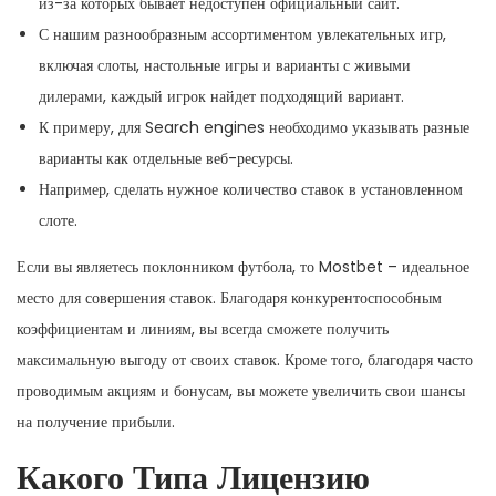
из-за которых бывает недоступен официальный сайт.
С нашим разнообразным ассортиментом увлекательных игр,
включая слоты, настольные игры и варианты с живыми
дилерами, каждый игрок найдет подходящий вариант.
К примеру, для Search engines необходимо указывать разные
варианты как отдельные веб-ресурсы.
Например, сделать нужное количество ставок в установленном
слоте.
Если вы являетесь поклонником футбола, то Mostbet – идеальное
место для совершения ставок. Благодаря конкурентоспособным
коэффициентам и линиям, вы всегда сможете получить
максимальную выгоду от своих ставок. Кроме того, благодаря часто
проводимым акциям и бонусам, вы можете увеличить свои шансы
на получение прибыли.
Какого Типа Лицензию