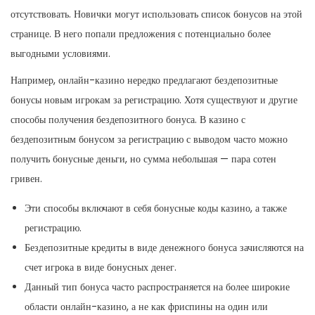
отсутствовать. Новички могут использовать список бонусов на этой
странице. В него попали предложения с потенциально более
выгодными условиями.
Например, онлайн-казино нередко предлагают бездепозитные
бонусы новым игрокам за регистрацию. Хотя существуют и другие
способы получения бездепозитного бонуса. В казино с
бездепозитным бонусом за регистрацию с выводом часто можно
получить бонусные деньги, но сумма небольшая — пара сотен
гривен.
Эти способы включают в себя бонусные коды казино, а также
регистрацию.
Бездепозитные кредиты в виде денежного бонуса зачисляются на
счет игрока в виде бонусных денег.
Данный тип бонуса часто распространяется на более широкие
области онлайн-казино, а не как фриспины на один или