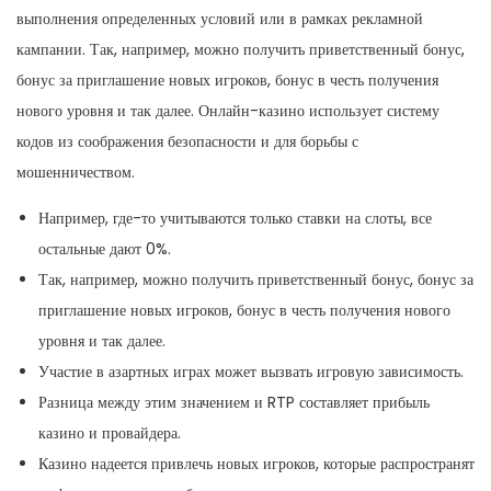
выполнения определенных условий или в рамках рекламной
кампании. Так, например, можно получить приветственный бонус,
бонус за приглашение новых игроков, бонус в честь получения
нового уровня и так далее. Онлайн-казино использует систему
кодов из соображения безопасности и для борьбы с
мошенничеством.
Например, где-то учитываются только ставки на слоты, все
остальные дают 0%.
Так, например, можно получить приветственный бонус, бонус за
приглашение новых игроков, бонус в честь получения нового
уровня и так далее.
Участие в азартных играх может вызвать игровую зависимость.
Разница между этим значением и RTP составляет прибыль
казино и провайдера.
Казино надеется привлечь новых игроков, которые распространят