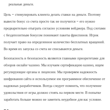
реальные деньги.
Цель – стимулировать клиента делать ставки на деньги. Поэтому
вывести бонус со счета просто так не получится – его нужно
предварительно отыграть согласно условиям вейджера. Под слотами
с бездепозитным бонусом понимают пакеты фриспинов. Игрок
получает право на определенное количество бесплатных вращений.
Во время их запуска со счета не списываются деньги.
Безопасность и безопасность являются главными приоритетами для
обзоров онлайн-казино. Мы изучаем сертификацию казино, ищем
регулирующие органы и лицензии. Мы проверяем надежность
шифрования сайта и используемое им программное обеспечение от
надежных разработчиков. Всегда следует помнить, что получение
удовольствия от игры должно стоять на первом месте. В попытке
заработать больше можно не заметить неудобное для вас условие.