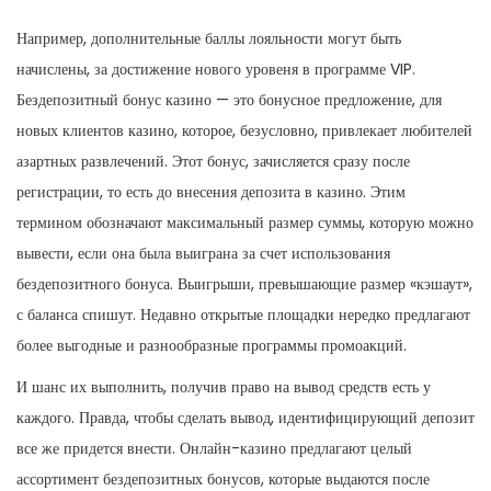
Например, дополнительные баллы лояльности могут быть
начислены, за достижение нового уровеня в программе VIP.
Бездепозитный бонус казино — это бонусное предложение, для
новых клиентов казино, которое, безусловно, привлекает любителей
азартных развлечений. Этот бонус, зачисляется сразу после
регистрации, то есть до внесения депозита в казино. Этим
термином обозначают максимальный размер суммы, которую можно
вывести, если она была выиграна за счет использования
бездепозитного бонуса. Выигрыши, превышающие размер «кэшаут»,
с баланса спишут. Недавно открытые площадки нередко предлагают
более выгодные и разнообразные программы промоакций.
И шанс их выполнить, получив право на вывод средств есть у
каждого. Правда, чтобы сделать вывод, идентифицирующий депозит
все же придется внести. Онлайн-казино предлагают целый
ассортимент бездепозитных бонусов, которые выдаются после