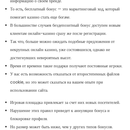
информацию о своем бренде.
То есть, бесплатный бонус — это маркетинговый ход, который
помогает казино стать еще богаче.
В большинстве случаев бездепозитный бонус доступен новым
клиентам онлайн-казино сразу же после регистрации.
Так что, больше можно ожидать подобные предложения от
некрупных онлайн казино, уже состоявшихся, однако не
достигнувших невероятных высот.
Время от времени такие подарки получают постоянные игроки.
У вас есть возможность отказаться от второстепенных файлов
cookie, но это может сказаться на вашем опыте при
использовании сайта.
Игровая площадка привлекает за счет них новых посетителей.
Нарушение этих правил приведет к аннуляции бонуса и
блокировке профиля.
Но размер может быть ниже, чем у других типов бонусов.