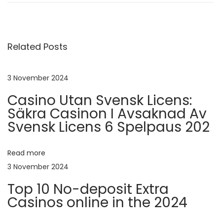
o
e
o
v
c
s
i
h
o
i
Related Posts
t
u
,
s
R
n
3 November 2024
p
e
Casino Utan Svensk Licens:
o
c
a
Säkra Casinon I Avsaknad Av
s
e
Svensk Licens 6 Spelpaus 202
t
n
v
:
s
i
Read more
i
o
3 November 2024
n
g
Top 10 No-deposit Extra
i
Casinos online in the 2024
E
a