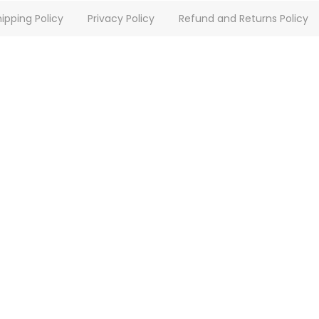
ipping Policy
Privacy Policy
Refund and Returns Policy